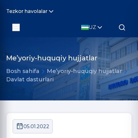
Tezkor havolalar
UZ
Me’yoriy-huquqiy hujjatlar
Bosh sahifa
Me’yoriy-huquqiy hujjatlar
Davlat dasturlari
05.01.2022