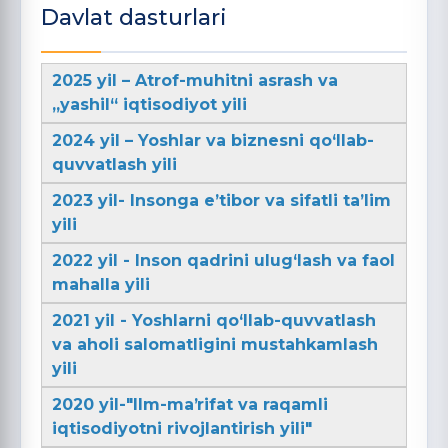
Davlat dasturlari
2025 yil – Atrof-muhitni asrash va
„yashil“ iqtisodiyot yili
2024 yil – Yoshlar va biznesni qo‘llab-
quvvatlash yili
2023 yil- Insonga e’tibor va sifatli ta’lim
yili
2022 yil - Inson qadrini ulug‘lash va faol
mahalla yili
2021 yil - Yoshlarni qo‘llab-quvvatlash
va aholi salomatligini mustahkamlash
yili
2020 yil-"Ilm-maʼrifat va raqamli
iqtisodiyotni rivojlantirish yili"