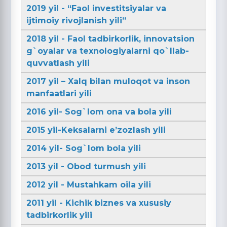
2019 yil - “Faol investitsiyalar va
ijtimoiy rivojlanish yili”
2018 yil - Faol tadbirkorlik, innovatsion
g`oyalar va texnologiyalarni qo`llab-
quvvatlash yili
2017 yil – Xalq bilan muloqot va inson
manfaatlari yili
2016 yil- Sog`lom ona va bola yili
2015 yil-Keksalarni e’zozlash yili
2014 yil- Sog`lom bola yili
2013 yil - Obod turmush yili
2012 yil - Mustahkam oila yili
2011 yil - Kichik biznes va xususiy
tadbirkorlik yili