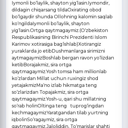
Iymonli bo‘laylik, shayton yig‘lasin.Iymondir,
dildagin chiqarsang tildaOxirating obod
bo‘lgaydir shunda Ollohning kalomin saqlab
ko‘ngildaIymonli bo‘laylik, shayton
yig‘lasin.Ortga qaytmagaymiz.(O‘zbekiston
Respublikasining Birinchi Prezidenti Islom
Karimov xotirasiga bag‘ishlab)Xotirangiz
yuraklarda jo etibDushmanlarga sirimizni
aytmagaymizBoshlab bergan ravon yo‘lizdan
ketibBorajakmiz, sira ortga
qaytmagaymiz.Yosh tomsa ham millionlab
ko‘zlardan Millat uchun ruxingiz shod
yetajakmizMa‘no izlab hikmatga teng
so‘zlarizdan Topajakmiz, sira ortga
qaytmagaymiz.Yosh-u, qari shu millatning
so‘rab holinOltinga teng tuprog‘ingdan
kechmagaymizYaratgandan tilab yurtning
iqbolinSo‘ragaymiz, sira ortga
qaytmagaymiz.Jaloliddin, To‘marislar shahti