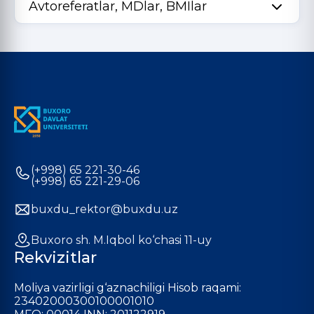
Avtoreferatlar, MDlar, BMIlar
(+998) 65 221-30-46
(+998) 65 221-29-06
buxdu_rektor@buxdu.uz
Buxoro sh. M.Iqbol ko‘chasi 11-uy
Rekvizitlar
Moliya vazirligi g‘aznachiligi Hisob raqami:
23402000300100001010