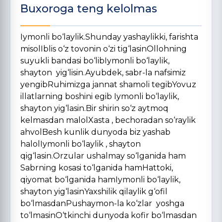
Buxoroga teng kelolmas
Iymonli bo‘laylik.Shunday yashaylikki, farishta
misolIblis o‘z tovonin o‘zi tig‘lasinOllohning
suyukli bandasi bo‘libIymonli bo‘laylik,
shayton yig‘lisin.Ayubdek, sabr-la nafsimiz
yengibRuhimizga jannat shamoli tegibYovuz
illatlarning boshini egib Iymonli bo‘laylik,
shayton yig‘lasin.Bir shirin so‘z aytmoq
kelmasdan malolXasta , bechoradan so‘raylik
ahvolBesh kunlik dunyoda biz yashab
halolIymonli bo‘laylik , shayton
qig‘lasin.Orzular ushalmay so‘lganida ham
Sabrning kosasi to‘lganida hamHattoki,
qiyomat bo‘lganida hamIymonli bo‘laylik,
shayton yig‘lasinYaxshilik qilaylik g‘ofil
bo‘lmasdanPushaymon-la ko‘zlar yoshga
to‘lmasinO‘tkinchi dunyoda kofir bo‘lmasdan