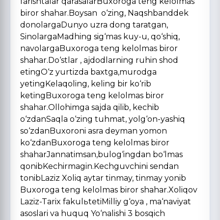
farishtalar qarasalarBuxoroga teng kelolmas
biror shahar.Boysan o‘zing, Naqshbanddek
donolargaDunyo uzra dong taratgan,
SinolargaMadhing sig‘mas kuy-u, qo‘shiq,
navolargaBuxoroga teng kelolmas biror
shahar.Do‘stlar , ajdodlarning ruhin shod
etingO‘z yurtizda baxtga,murodga
yetingKelaqoling, keling bir ko‘rib
ketingBuxoroga teng kelolmas biror
shahar.Ollohimga sajda qilib, kechib
o‘zdanSaqla o‘zing tuhmat, yolg‘on-yashiq
so‘zdanBuxoroni asra deyman yomon
ko‘zdanBuxoroga teng kelolmas biror
shaharJannatimsan,bulog‘ingdan bo‘lmas
qonibKechirmagin.Kechguvchini sendan
tonibLaziz Xoliq aytar tinmay, tinmay yonib
Buxoroga teng kelolmas biror shahar.Xoliqov
Laziz-Tarix fakulьtetiMilliy g‘oya , ma‘naviyat
asoslari va huquq Yo‘nalishi 3 bosqich