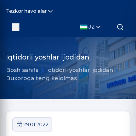
Tezkor havolalar
UZ
Iqtidorli yoshlar ijodidan
Bosh sahifa
Iqtidorli yoshlar ijodidan
Buxoroga teng kelolmas
29.01.2022