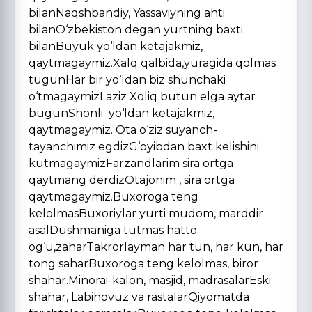
bilanNaqshbandiy, Yassaviyning ahti
bilanO‘zbekiston degan yurtning baxti
bilanBuyuk yo‘ldan ketajakmiz,
qaytmagaymiz.Xalq qalbida,yuragida qolmas
tugunHar bir yo‘ldan biz shunchaki
o‘tmagaymizLaziz Xoliq butun elga aytar
bugunShonli yo‘ldan ketajakmiz,
qaytmagaymiz. Ota o‘ziz suyanch-
tayanchimiz egdizG‘oyibdan baxt kelishini
kutmagaymizFarzandlarim sira ortga
qaytmang derdizOtajonim , sira ortga
qaytmagaymiz.Buxoroga teng
kelolmasBuxoriylar yurti mudom, marddir
asalDushmaniga tutmas hatto
og‘u,zaharTakrorlayman har tun, har kun, har
tong saharBuxoroga teng kelolmas, biror
shahar.Minorai-kalon, masjid, madrasalarEski
shahar, Labihovuz va rastalarQiyomatda