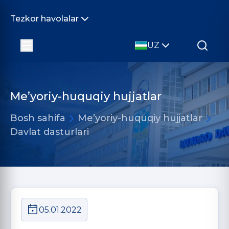
Tezkor havolalar
UZ
Me’yoriy-huquqiy hujjatlar
Bosh sahifa
Me’yoriy-huquqiy hujjatlar
Davlat dasturlari
05.01.2022