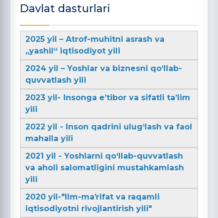
Davlat dasturlari
2025 yil – Atrof-muhitni asrash va
„yashil“ iqtisodiyot yili
2024 yil – Yoshlar va biznesni qo‘llab-
quvvatlash yili
2023 yil- Insonga e’tibor va sifatli ta’lim
yili
2022 yil - Inson qadrini ulug‘lash va faol
mahalla yili
2021 yil - Yoshlarni qo‘llab-quvvatlash
va aholi salomatligini mustahkamlash
yili
2020 yil-"Ilm-maʼrifat va raqamli
iqtisodiyotni rivojlantirish yili"