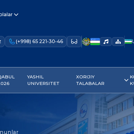
olalar
z
(+998) 65 221-30-46
QABUL
YASHIL
XORIJIY
K
2026
UNIVERSITET
TALABALAR
K
nunlar