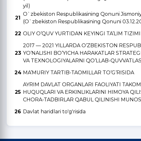
yil)
O`zbekiston Respublikasining Qonuni Jismoniy v
21
(O`zbekiston Respublikasining Qonuni 03.12.2
22
OLIY O‘QUV YURTIDAN KЕYINGI TA’LIM TIZIM
2017 — 2021 YILLARDA O‘ZBЕKISTON RЕSPU
23
YO‘NALISHI BO‘YICHA HARAKATLAR STRATЕGI
VA TЕXNOLOGIYALARNI QO‘LLAB-QUVVATLAS
24
MA’MURIY TARTIB-TAOMILLAR TO‘G‘RISIDA
AYRIM DAVLAT ORGANLARI FAOLIYATI TAKO
25
HUQUQLARI VA ERKINLIKLARINI HIMOYA QIL
CHORA-TADBIRLAR QABUL QILINISHI MUNOSA
26
Davlat haridlari to'g'risida