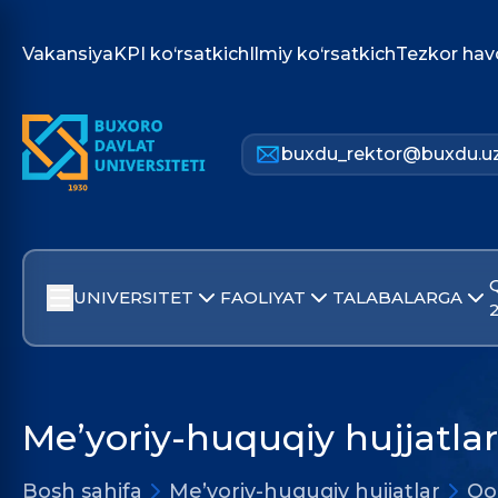
Vakansiya
KPI ko‘rsatkich
Ilmiy ko‘rsatkich
Tezkor hav
buxdu_rektor@buxdu.u
UNIVERSITET
FAOLIYAT
TALABALARGA
Me’yoriy-huquqiy hujjatlar
Bosh sahifa
Me’yoriy-huquqiy hujjatlar
Qo