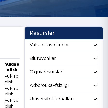
Resurslar
Vakant lavozimlar
Bitiruvchilar
Yuklab
olish
O'quv resurslar
yuklab
olish
Axborot xavfsizligi
yuklab
olish
Universitet jurnallari
yuklab
olish