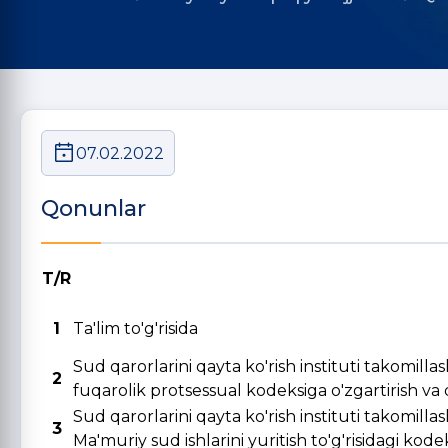
07.02.2022
Qonunlar
T/R
1
Ta'lim to'g'risida
Sud qarorlarini qayta ko'rish instituti takomill
2
fuqarolik protsessual kodeksiga o'zgartirish va qo
Sud qarorlarini qayta ko'rish instituti takomill
3
Ma'muriy sud ishlarini yuritish to'g'risidagi kode