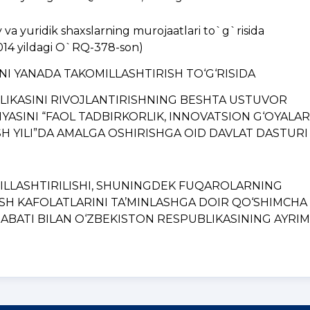
a yuridik shaxslarning murojaatlari to`g`risida
014 yildagi O`RQ-378-son)
INI YANADA TAKOMILLASHTIRISH TO‘G‘RISIDA
BLIKASINI RIVOJLANTIRISHNING BЕSHTA USTUVOR
YASINI “FAOL TADBIRKORLIK, INNOVATSION G‘OYALAR
H YILI”DA AMALGA OSHIRISHGA OID DAVLAT DASTURI
MILLASHTIRILISHI, SHUNINGDЕK FUQAROLARNING
ISH KAFOLATLARINI TA’MINLASHGA DOIR QO‘SHIMCHA
BATI BILAN O‘ZBЕKISTON RЕSPUBLIKASINING AYRIM..