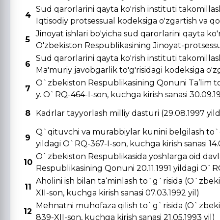
Sud qarorlarini qayta ko'rish instituti takomill
4
Iqtisodiy protsessual kodeksiga o'zgartish va qo's
Jinoyat ishlari bo'yicha sud qarorlarini qayta ko'r
5
O'zbekiston Respublikasining Jinoyat-protsessual
Sud qarorlarini qayta ko'rish instituti takomill
6
Ma'muriy javobgarlik to'g'risidagi kodeksiga o'zga
O`zbekiston Respublikasining Qonuni Ta’lim to
7
y. O`RQ-464-I-son, kuchga kirish sanasi 30.09.19
8
Kadrlar tayyorlash milliy dasturi (29.08.1997 yi
Q`qituvchi va murabbiylar kunini belgilash to`
9
yildagi O`RQ-367-I-son, kuchga kirish sanasi 14.0
O`zbekiston Respublikasida yoshlarga oid davla
10
Respublikasining Qonuni 20.11.1991 yildagi O`RQ-
Aholini ish bilan ta‘minlash to`g`risida (O`zbe
11
XII-son, kuchga kirish sanasi 07.03.1992 yil)
Mehnatni muhofaza qilish to`g`risida (O`zbeki
12
839-XII-son, kuchga kirish sanasi 21.05.1993 yil)