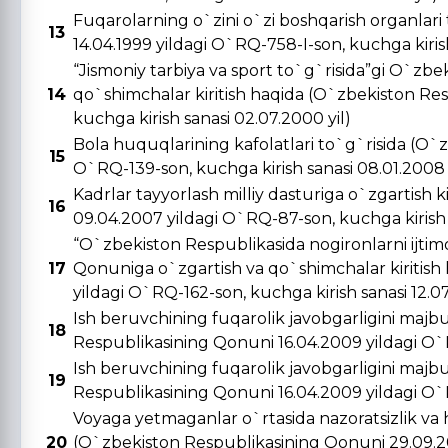
Fuqarolarning o`zini o`zi boshqarish organlar
13
14.04.1999 yildagi O`RQ-758-I-son, kuchga kirish 
“Jismoniy tarbiya va sport to`g`risida”gi O`zbe
14
qo`shimchalar kiritish haqida (O`zbekiston Re
kuchga kirish sanasi 02.07.2000 yil)
Bola huquqlarining kafolatlari to`g`risida (O`
15
O`RQ-139-son, kuchga kirish sanasi 08.01.2008 
Kadrlar tayyorlash milliy dasturiga o`zgartish 
16
09.04.2007 yildagi O`RQ-87-son, kuchga kirish s
“O`zbekiston Respublikasida nogironlarni ijtimo
17
Qonuniga o`zgartish va qo`shimchalar kiritish
yildagi O`RQ-162-son, kuchga kirish sanasi 12.0
Ish beruvchining fuqarolik javobgarligini majbu
18
Respublikasining Qonuni 16.04.2009 yildagi O`R
Ish beruvchining fuqarolik javobgarligini majbu
19
Respublikasining Qonuni 16.04.2009 yildagi O`R
Voyaga yetmaganlar o`rtasida nazoratsizlik va 
20
(O`zbekiston Respublikasining Qonuni 29.09.20