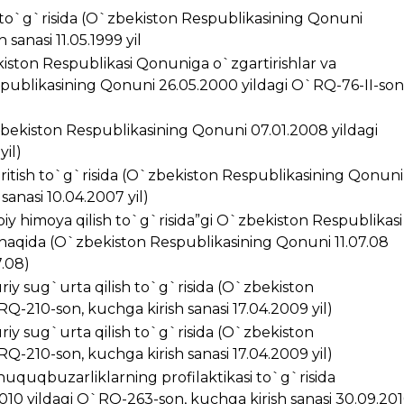
i to`g`risida (O`zbekiston Respublikasining Qonuni
sanasi 11.05.1999 yil
kiston Respublikasi Qonuniga o`zgartirishlar va
spublikasining Qonuni 26.05.2000 yildagi O`RQ-76-II-son
zbekiston Respublikasining Qonuni 07.01.2008 yildagi
yil)
kiritish to`g`risida (O`zbekiston Respublikasining Qonuni
anasi 10.04.2007 yil)
iy himoya qilish to`g`risida”gi O`zbekiston Respublikasi
 haqida (O`zbekiston Respublikasining Qonuni 11.07.08
7.08)
riy sug`urta qilish to`g`risida (O`zbekiston
Q-210-son, kuchga kirish sanasi 17.04.2009 yil)
riy sug`urta qilish to`g`risida (O`zbekiston
Q-210-son, kuchga kirish sanasi 17.04.2009 yil)
huquqbuzarliklarning profilaktikasi to`g`risida
10 yildagi O`RQ-263-son, kuchga kirish sanasi 30.09.20