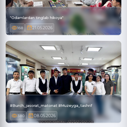
"Odamlardan tinglab hikoya"
21.05.2026
168
#Burch_jasorat_matonat #Muzeyga_tashrif
08.05.2026
380