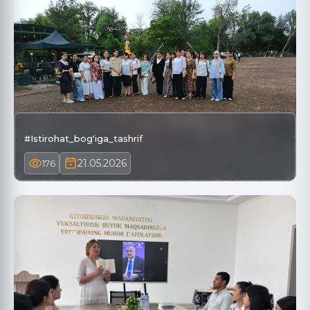
#Istirohat_bogʻiga_tashrif
21.05.2026
176