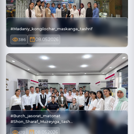
#Madaniy_kongilochar_maskanga_tashrif
08.05.2026
386
#Burch_jasorat_matonat
#Shon_Sharaf_Muzeyiga_tash…
08.05.2026
470