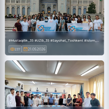
#Mustaqillik_35 #UZB_35 #Sayohat_Toshkent #Islom_…
21.05.2026
237