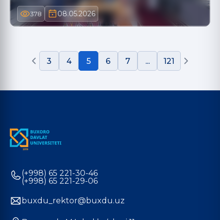
08.05.2026
378
3
4
5
6
7
...
121
(+998) 65 221-30-46
(+998) 65 221-29-06
buxdu_rektor@buxdu.uz