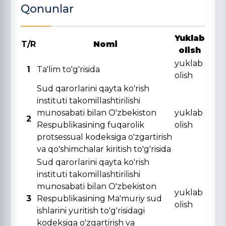
Qonunlar
Yuklab
T/R
Nomi
olish
yuklab
1
Ta'lim to'g'risida
olish
Sud qarorlarini qayta ko'rish
instituti takomillashtirilishi
munosabati bilan O'zbekiston
yuklab
2
Respublikasining fuqarolik
olish
protsessual kodeksiga o'zgartirish
va qo'shimchalar kiritish to'g'risida
Sud qarorlarini qayta ko'rish
instituti takomillashtirilishi
munosabati bilan O'zbekiston
yuklab
3
Respublikasining Ma'muriy sud
olish
ishlarini yuritish to'g'risidagi
kodeksiga o'zgartirish va