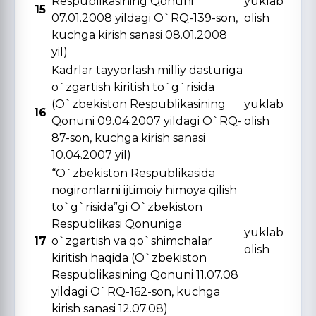
Respublikasining Qonuni
yuklab
15
07.01.2008 yildagi O`RQ-139-son,
olish
kuchga kirish sanasi 08.01.2008
yil)
Kadrlar tayyorlash milliy dasturiga
o`zgartish kiritish to`g`risida
(O`zbekiston Respublikasining
yuklab
16
Qonuni 09.04.2007 yildagi O`RQ-
olish
87-son, kuchga kirish sanasi
10.04.2007 yil)
“O`zbekiston Respublikasida
nogironlarni ijtimoiy himoya qilish
to`g`risida”gi O`zbekiston
Respublikasi Qonuniga
yuklab
17
o`zgartish va qo`shimchalar
olish
kiritish haqida (O`zbekiston
Respublikasining Qonuni 11.07.08
yildagi O`RQ-162-son, kuchga
kirish sanasi 12.07.08)