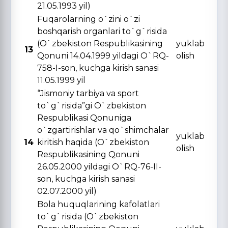
21.05.1993 yil)
Fuqarolarning o`zini o`zi
boshqarish organlari to`g`risida
(O`zbekiston Respublikasining
yuklab
13
Qonuni 14.04.1999 yildagi O`RQ-
olish
758-I-son, kuchga kirish sanasi
11.05.1999 yil
“Jismoniy tarbiya va sport
to`g`risida”gi O`zbekiston
Respublikasi Qonuniga
o`zgartirishlar va qo`shimchalar
yuklab
14
kiritish haqida (O`zbekiston
olish
Respublikasining Qonuni
26.05.2000 yildagi O`RQ-76-II-
son, kuchga kirish sanasi
02.07.2000 yil)
Bola huquqlarining kafolatlari
to`g`risida (O`zbekiston