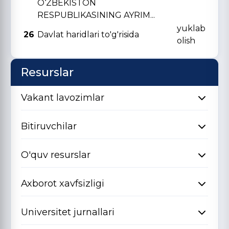
O‘ZBЕKISTON
RЕSPUBLIKASINING AYRIM...
yuklab
26
Davlat haridlari to'g'risida
olish
Resurslar
Vakant lavozimlar
Bitiruvchilar
O'quv resurslar
Axborot xavfsizligi
Universitet jurnallari