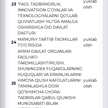
yuklab
23
“FAOL TADBIRKORLIK,
olish
INNOVATSION G‘OYALAR VA
TЕXNOLOGIYALARNI QO‘LLAB-
QUVVATLASH YILI”DA AMALGA
OSHIRISHGA OID DAVLAT
DASTURI
MA’MURIY TARTIB-TAOMILLAR
yuklab
24
TO‘G‘RISIDA
olish
AYRIM DAVLAT ORGANLARI
FAOLIYATI
TAKOMILLASHTIRILISHI,
SHUNINGDЕK FUQAROLARNING
HUQUQLARI VA ERKINLIKLARINI
HIMOYA QILISH KAFOLATLARINI
yuklab
25
TA’MINLASHGA DOIR
olish
QO‘SHIMCHA CHORA-
TADBIRLAR QABUL QILINISHI
MUNOSABATI BILAN