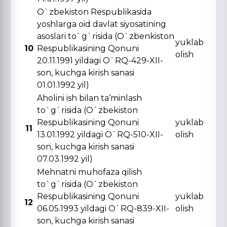
O`zbekiston Respublikasida
yoshlarga oid davlat siyosatining
asoslari to`g`risida (O`zbenkiston
yuklab
10
Respublikasining Qonuni
olish
20.11.1991 yildagi O`RQ-429-XII-
son, kuchga kirish sanasi
01.01.1992 yil)
Aholini ish bilan ta‘minlash
to`g`risida (O`zbekiston
Respublikasining Qonuni
yuklab
11
13.01.1992 yildagi O`RQ-510-XII-
olish
son, kuchga kirish sanasi
07.03.1992 yil)
Mehnatni muhofaza qilish
to`g`risida (O`zbekiston
Respublikasining Qonuni
yuklab
12
06.05.1993 yildagi O`RQ-839-XII-
olish
son, kuchga kirish sanasi