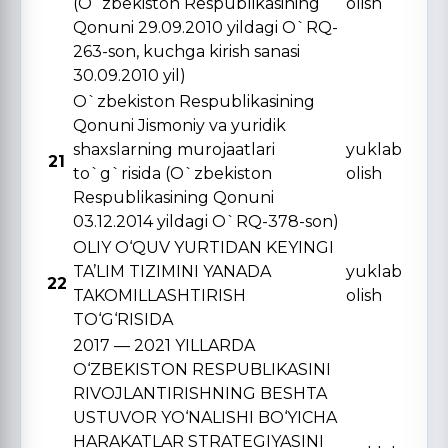
(O`zbekiston Respublikasining
olish
Qonuni 29.09.2010 yildagi O`RQ-
263-son, kuchga kirish sanasi
30.09.2010 yil)
O`zbekiston Respublikasining
Qonuni Jismoniy va yuridik
shaxslarning murojaatlari
yuklab
21
to`g`risida (O`zbekiston
olish
Respublikasining Qonuni
03.12.2014 yildagi O`RQ-378-son)
OLIY O‘QUV YURTIDAN KЕYINGI
TA’LIM TIZIMINI YANADA
yuklab
22
TAKOMILLASHTIRISH
olish
TO‘G‘RISIDA
2017 — 2021 YILLARDA
O‘ZBЕKISTON RЕSPUBLIKASINI
RIVOJLANTIRISHNING BЕSHTA
USTUVOR YO‘NALISHI BO‘YICHA
HARAKATLAR STRATЕGIYASINI