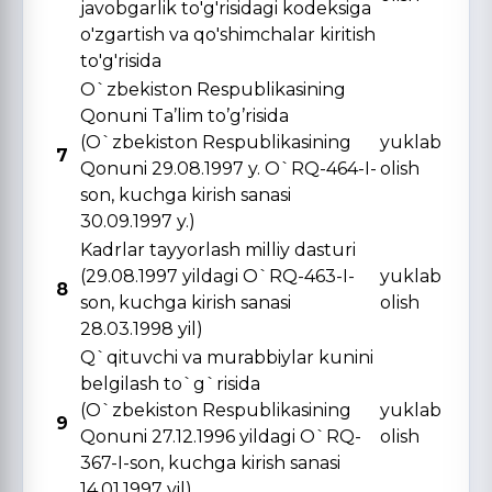
javobgarlik to'g'risidagi kodeksiga
o'zgartish va qo'shimchalar kiritish
to'g'risida
O`zbekiston Respublikasining
Qonuni Ta’lim to’g’risida
(O`zbekiston Respublikasining
yuklab
7
Qonuni 29.08.1997 y. O`RQ-464-I-
olish
son, kuchga kirish sanasi
30.09.1997 y.)
Kadrlar tayyorlash milliy dasturi
(29.08.1997 yildagi O`RQ-463-I-
yuklab
8
son, kuchga kirish sanasi
olish
28.03.1998 yil)
Q`qituvchi va murabbiylar kunini
belgilash to`g`risida
(O`zbekiston Respublikasining
yuklab
9
Qonuni 27.12.1996 yildagi O`RQ-
olish
367-I-son, kuchga kirish sanasi
14.01.1997 yil)