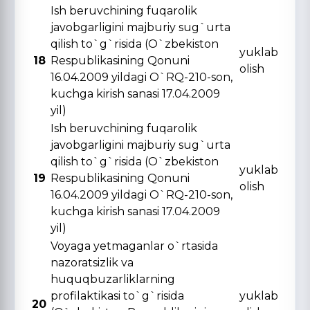
Ish beruvchining fuqarolik
javobgarligini majburiy sug`urta
qilish to`g`risida (O`zbekiston
yuklab
18
Respublikasining Qonuni
olish
16.04.2009 yildagi O`RQ-210-son,
kuchga kirish sanasi 17.04.2009
yil)
Ish beruvchining fuqarolik
javobgarligini majburiy sug`urta
qilish to`g`risida (O`zbekiston
yuklab
19
Respublikasining Qonuni
olish
16.04.2009 yildagi O`RQ-210-son,
kuchga kirish sanasi 17.04.2009
yil)
Voyaga yetmaganlar o`rtasida
nazoratsizlik va
huquqbuzarliklarning
profilaktikasi to`g`risida
yuklab
20