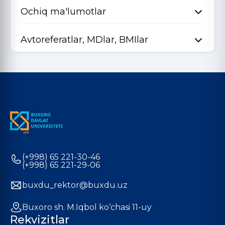
Ochiq ma'lumotlar
Avtoreferatlar, MDlar, BMIlar
(+998) 65 221-30-46
(+998) 65 221-29-06
buxdu_rektor@buxdu.uz
Buxoro sh. M.Iqbol ko‘chasi 11-uy
Rekvizitlar