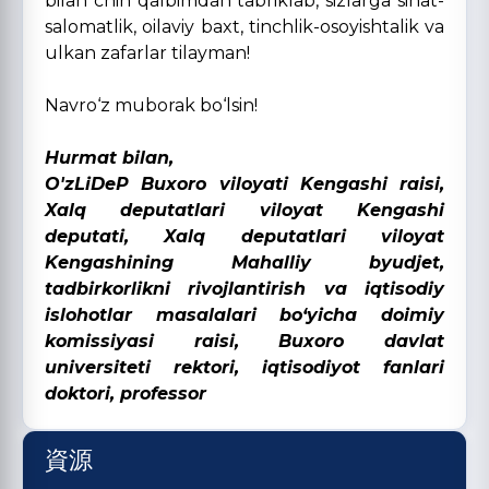
bilan chin qalbimdan tabriklab, sizlarga sihat-
salomatlik, oilaviy baxt, tinchlik-osoyishtalik va
ulkan zafarlar tilayman!
Navro‘z muborak bo‘lsin!
Hurmat bilan,
O'zLiDeP Buxoro viloyati Kengashi raisi,
Xalq deputatlari viloyat Kengashi
deputati, Xalq deputatlari viloyat
Kengashining Mahalliy byudjet,
tadbirkorlikni rivojlantirish va iqtisodiy
islohotlar masalalari bo‘yicha doimiy
komissiyasi raisi, Buxoro davlat
universiteti rektori, iqtisodiyot fanlari
doktori, professor
資源