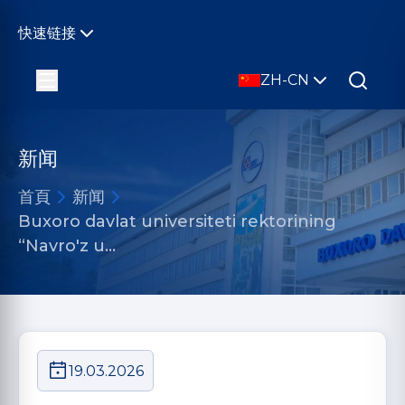
快速链接
ZH-CN
新闻
首頁
新闻
Buxoro davlat universiteti rektorining
“Navro'z u…
19.03.2026