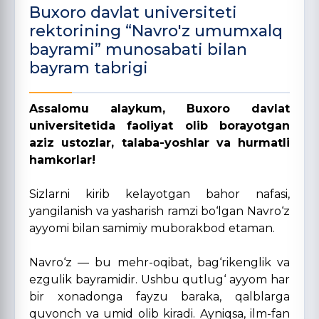
Buxoro davlat universiteti
rektorining “Navro'z umumxalq
bayrami” munosabati bilan
bayram tabrigi
Assalomu alaykum, Buxoro davlat
universitetida faoliyat olib borayotgan
aziz ustozlar, talaba-yoshlar va hurmatli
hamkorlar!
Sizlarni kirib kelayotgan bahor nafasi,
yangilanish va yasharish ramzi bo‘lgan Navro‘z
ayyomi bilan samimiy muborakbod etaman.
Navro‘z — bu mehr-oqibat, bag‘rikenglik va
ezgulik bayramidir. Ushbu qutlug‘ ayyom har
bir xonadonga fayzu baraka, qalblarga
quvonch va umid olib kiradi. Ayniqsa, ilm-fan