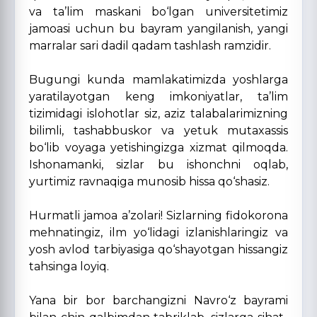
va ta’lim maskani bo‘lgan universitetimiz
jamoasi uchun bu bayram yangilanish, yangi
marralar sari dadil qadam tashlash ramzidir.
Bugungi kunda mamlakatimizda yoshlarga
yaratilayotgan keng imkoniyatlar, ta’lim
tizimidagi islohotlar siz, aziz talabalarimizning
bilimli, tashabbuskor va yetuk mutaxassis
bo‘lib voyaga yetishingizga xizmat qilmoqda.
Ishonamanki, sizlar bu ishonchni oqlab,
yurtimiz ravnaqiga munosib hissa qo‘shasiz.
Hurmatli jamoa a’zolari! Sizlarning fidokorona
mehnatingiz, ilm yo‘lidagi izlanishlaringiz va
yosh avlod tarbiyasiga qo‘shayotgan hissangiz
tahsinga loyiq.
Yana bir bor barchangizni Navro‘z bayrami