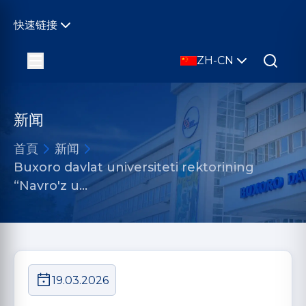
快速链接
ZH-CN
新闻
首頁
新闻
Buxoro davlat universiteti rektorining
“Navro'z u…
19.03.2026