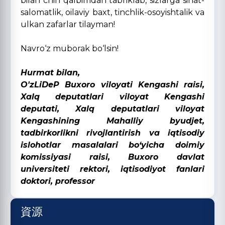
bilan chin qalbimdan tabriklab, sizlarga sihat-
salomatlik, oilaviy baxt, tinchlik-osoyishtalik va
ulkan zafarlar tilayman!
Navro‘z muborak bo‘lsin!
Hurmat bilan,
O'zLiDeP Buxoro viloyati Kengashi raisi,
Xalq deputatlari viloyat Kengashi
deputati, Xalq deputatlari viloyat
Kengashining Mahalliy byudjet,
tadbirkorlikni rivojlantirish va iqtisodiy
islohotlar masalalari bo‘yicha doimiy
komissiyasi raisi, Buxoro davlat
universiteti rektori, iqtisodiyot fanlari
doktori, professor
資源