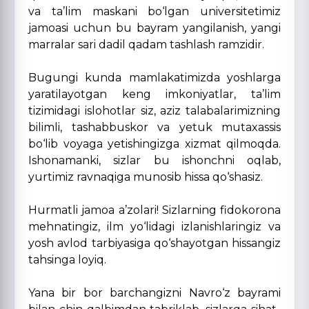
va ta’lim maskani bo‘lgan universitetimiz
jamoasi uchun bu bayram yangilanish, yangi
marralar sari dadil qadam tashlash ramzidir.
Bugungi kunda mamlakatimizda yoshlarga
yaratilayotgan keng imkoniyatlar, ta’lim
tizimidagi islohotlar siz, aziz talabalarimizning
bilimli, tashabbuskor va yetuk mutaxassis
bo‘lib voyaga yetishingizga xizmat qilmoqda.
Ishonamanki, sizlar bu ishonchni oqlab,
yurtimiz ravnaqiga munosib hissa qo‘shasiz.
Hurmatli jamoa a’zolari! Sizlarning fidokorona
mehnatingiz, ilm yo‘lidagi izlanishlaringiz va
yosh avlod tarbiyasiga qo‘shayotgan hissangiz
tahsinga loyiq.
Yana bir bor barchangizni Navro‘z bayrami