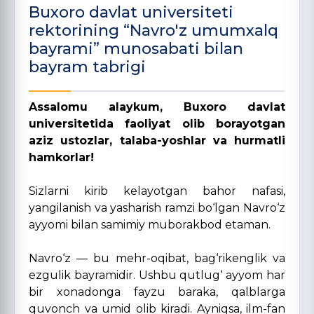
Buxoro davlat universiteti
rektorining “Navro'z umumxalq
bayrami” munosabati bilan
bayram tabrigi
Assalomu alaykum, Buxoro davlat
universitetida faoliyat olib borayotgan
aziz ustozlar, talaba-yoshlar va hurmatli
hamkorlar!
Sizlarni kirib kelayotgan bahor nafasi,
yangilanish va yasharish ramzi bo‘lgan Navro‘z
ayyomi bilan samimiy muborakbod etaman.
Navro‘z — bu mehr-oqibat, bag‘rikenglik va
ezgulik bayramidir. Ushbu qutlug‘ ayyom har
bir xonadonga fayzu baraka, qalblarga
quvonch va umid olib kiradi. Ayniqsa, ilm-fan