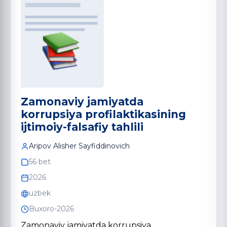
Zamonaviy jamiyatda
korrupsiya profilaktikasining
ijtimoiy-falsafiy tahlili
Aripov Alisher Sayfiddinovich
56 bet
2026
uzbek
Buxoro-2026
Zamonaviy jamiyatda korrupsiya