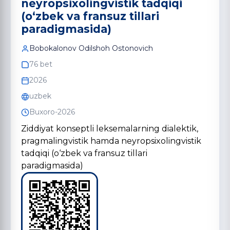
neyropsixolingvistik tadqiqi
(o‘zbek va fransuz tillari
paradigmasida)
Bobokalonov Odilshoh Ostonovich
76 bet
2026
uzbek
Buxoro-2026
Ziddiyat konseptli leksemalarning dialektik,
pragmalingvistik hamda neyropsixolingvistik
tadqiqi (o‘zbek va fransuz tillari
paradigmasida)