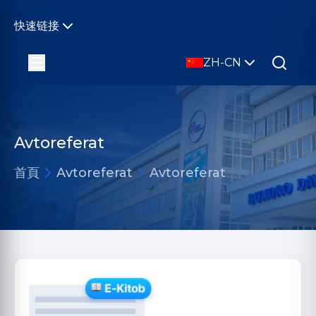
快速链接
ZH-CN
Avtoreferat
首頁
Avtoreferat
Avtoreferat