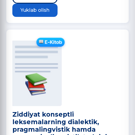
Yuklab olish
Ziddiyat konseptli
leksemalarning dialektik,
pragmalingvistik hamda