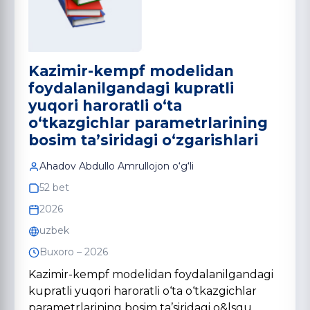
Kazimir-kempf modelidan
foydalanilgandagi kupratli
yuqori haroratli o‘ta
o‘tkazgichlar parametrlarining
bosim ta’siridagi o‘zgarishlari
Ahadov Abdullo Amrullojon o‘g‘li
52 bet
2026
uzbek
Buxoro – 2026
Kazimir-kempf modelidan foydalanilgandagi
kupratli yuqori haroratli o‘ta o‘tkazgichlar
parametrlarining bosim ta’siridagi o&lsqu…