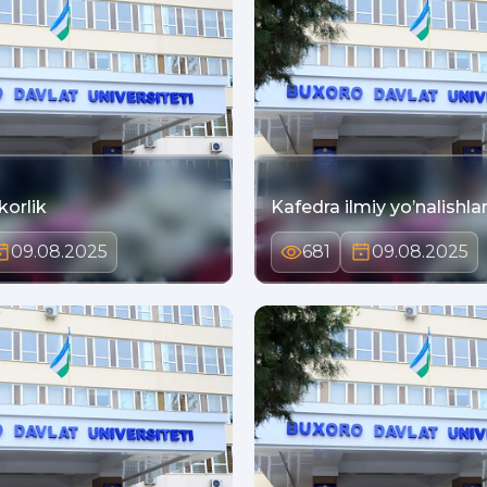
korlik
Kafedra ilmiy yo’nalishlar
09.08.2025
681
09.08.2025