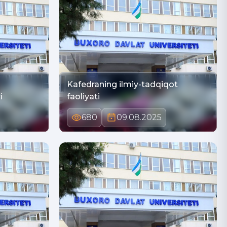
Kafedraning ilmiy-tadqiqot
i
faoliyati
680
09.08.2025