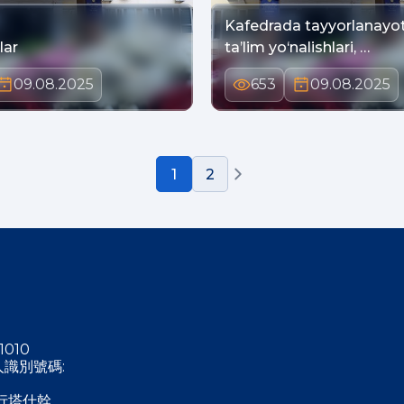
Kafedrada tayyorlanayo
lar
ta’lim yo‘nalishlari, …
09.08.2025
653
09.08.2025
1
2
1010
稅人識別號碼:
行塔什幹