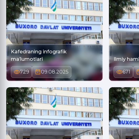
Kafedraning infografik
ma’lumotlari
Ilmiy ham
729
09.08.2025
671