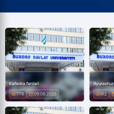
Kafedra fanlari
Byurashur
778
09.08.2025
612