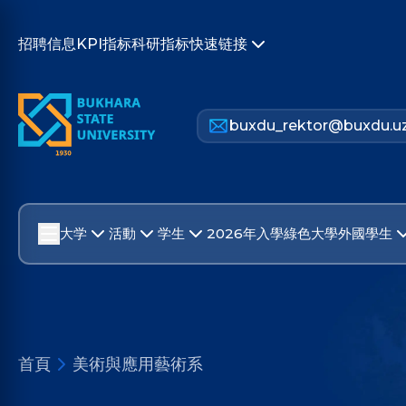
招聘信息
KPI指标
科研指标
快速链接
buxdu_rektor@buxdu.u
大学
活動
学生
2026年入學
綠色大學
外國學生
首頁
美術與應用藝術系