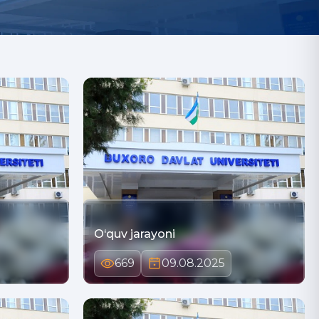
O‘quv jarayoni
669
09.08.2025