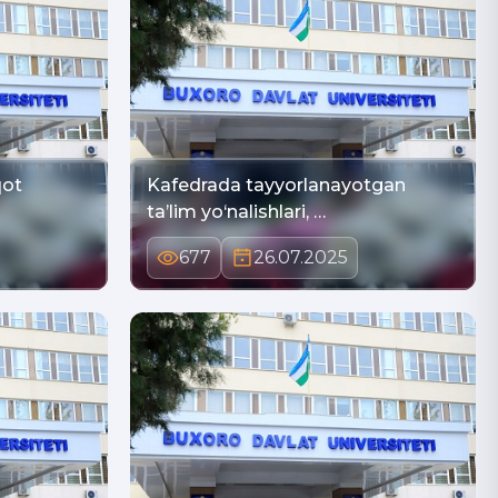
qot
Kafedrada tayyorlanayotgan
ta’lim yo‘nalishlari, …
677
26.07.2025