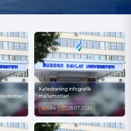
Kafedraning infografik
hisobotlar
ma’lumotlari
584
28.07.2025