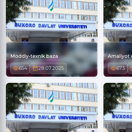
Moddiy-texnik baza
Amaliyot 
654
28.07.2025
673