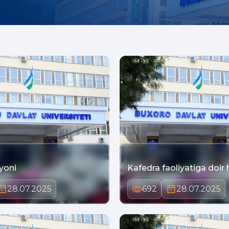
yoni
Kafedra faoliyatiga doir 
28.07.2025
692
28.07.2025