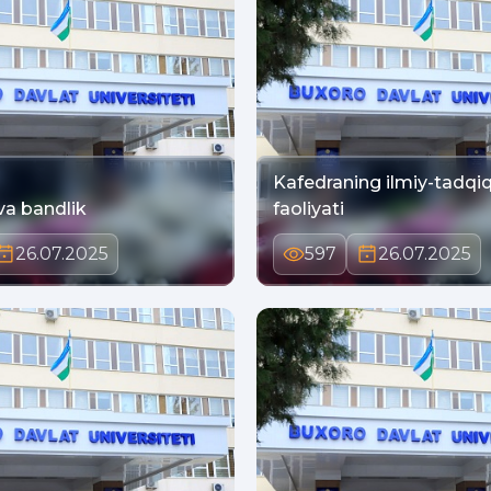
Kafedraning ilmiy-tadqi
va bandlik
faoliyati
26.07.2025
597
26.07.2025