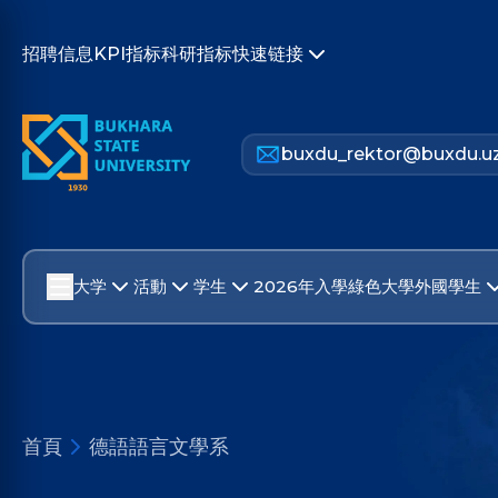
招聘信息
KPI指标
科研指标
快速链接
buxdu_rektor@buxdu.u
大学
活動
学生
2026年入學
綠色大學
外國學生
首頁
德語語言文學系