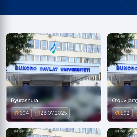
Byurashura
O‘quv jara
604
28.07.2025
592