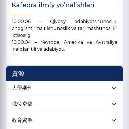
Kafedra ilmiy yo’nalishlari
10.00.06 – Qiyosiy adabiyotshunoslik,
chog’ishtirma tilshunoslik va tarjimashunoslik”
ixtisosligi
10.00.04 – Yevropa, Amerika va Avstraliya
xalqlari tili va adabiyoti.
資源
大學期刊
職位空缺
教育資源