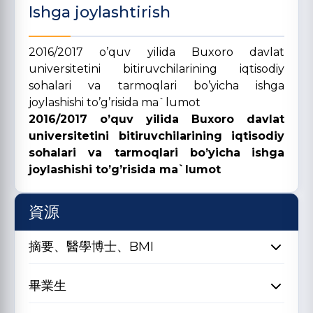
Ishga joylashtirish
2016/2017 o’quv yilida Buxoro davlat
universitetini bitiruvchilarining iqtisodiy
sohalari va tarmoqlari bo’yicha ishga
joylashishi to’g’risida ma`lumot
2016/2017 o’quv yilida Buxoro davlat
universitetini bitiruvchilarining iqtisodiy
sohalari va tarmoqlari bo’yicha
ishga
joylashishi to’g’risida ma
`
lumot
資源
摘要、醫學博士、BMI
畢業生