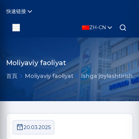
快速链接
ZH-CN
Moliyaviy faoliyat
首頁
Moliyaviy faoliyat
Ishga joylashtirish
20.03.2025