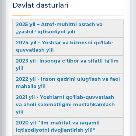
Davlat dasturlari
2025 yil – Atrof-muhitni asrash va
„yashil“ iqtisodiyot yili
2024 yil – Yoshlar va biznesni qo‘llab-
quvvatlash yili
2023 yil- Insonga e’tibor va sifatli ta’lim
yili
2022 yil - Inson qadrini ulug‘lash va faol
mahalla yili
2021 yil - Yoshlarni qo‘llab-quvvatlash
va aholi salomatligini mustahkamlash
yili
2020 yil-"Ilm-maʼrifat va raqamli
iqtisodiyotni rivojlantirish yili"