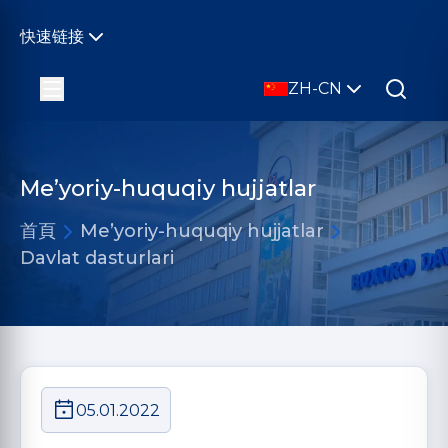
快速链接
ZH-CN
Me’yoriy-huquqiy hujjatlar
首頁
Me’yoriy-huquqiy hujjatlar
Davlat dasturlari
05.01.2022