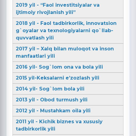
2019 yil - “Faol investitsiyalar va
ijtimoiy rivojlanish yili”
2018 yil - Faol tadbirkorlik, innovatsion
g`oyalar va texnologiyalarni qo`llab-
quvvatlash yili
2017 yil – Xalq bilan muloqot va inson
manfaatlari yili
2016 yil- Sog`lom ona va bola yili
2015 yil-Keksalarni e’zozlash yili
2014 yil- Sog`lom bola yili
2013 yil - Obod turmush yili
2012 yil - Mustahkam oila yili
2011 yil - Kichik biznes va xususiy
tadbirkorlik yili