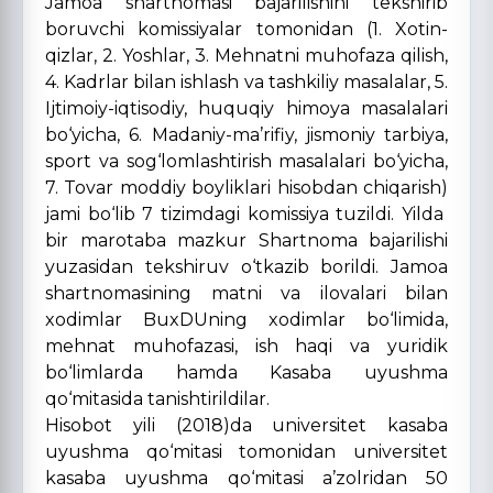
Jamoa shartnomasi bajarilishini tekshirib
boruvchi komissiyalar tomonidan (1. Xotin-
qizlar, 2. Yoshlar, 3. Mehnatni muhofaza qilish,
4. Kadrlar bilan ishlash va tashkiliy masalalar, 5.
Ijtimoiy-iqtisodiy, huquqiy himoya masalalari
bo‘yicha, 6. Madaniy-ma’rifiy, jismoniy tarbiya,
sport va sog‘lomlashtirish masalalari bo‘yicha,
7. Tovar moddiy boyliklari hisobdan chiqarish)
jami bo‘lib 7 tizimdagi komissiya tuzildi. Yilda
bir marotaba mazkur Shartnoma bajarilishi
yuzasidan tekshiruv o‘tkazib borildi. Jamoa
shartnomasining matni va ilovalari bilan
xodimlar BuxDUning xodimlar bo‘limida,
mehnat muhofazasi, ish haqi va yuridik
bo‘limlarda hamda Kasaba uyushma
qo‘mitasida tanishtirildilar.
Hisobot yili (2018)da universitet kasaba
uyushma qo‘mitasi tomonidan universitet
kasaba uyushma qo‘mitasi a’zolridan 50