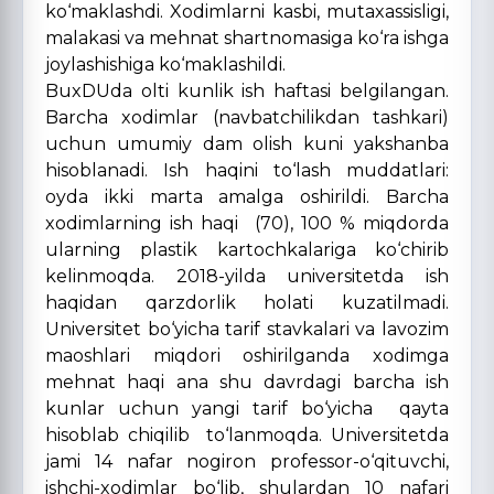
ko‘maklashdi. Xodimlarni kasbi, mutaxassisligi,
malakasi va mehnat shartnomasiga ko‘ra ishga
joylashishiga ko‘maklashildi.
BuxDUda olti kunlik ish haftasi belgilangan.
Barcha xodimlar (navbatchilikdan tashkari)
uchun umumiy dam olish kuni yakshanba
hisoblanadi. Ish haqini to‘lash muddatlari:
oyda ikki marta amalga oshirildi. Barcha
xodimlarning ish haqi (70), 100 % miqdorda
ularning plastik kartochkalariga ko‘chirib
kelinmoqda. 2018-yilda universitetda ish
haqidan qarzdorlik holati kuzatilmadi.
Universitet bo‘yicha tarif stavkalari va lavozim
maoshlari miqdori oshirilganda xodimga
mehnat haqi ana shu davrdagi barcha ish
kunlar uchun yangi tarif bo‘yicha qayta
hisoblab chiqilib to‘lanmoqda. Universitetda
jami 14 nafar nogiron professor-o‘qituvchi,
ishchi-xodimlar bo‘lib, shulardan 10 nafari