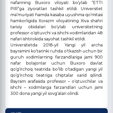
nafarining Buxoro viloyati bo‘ylab “ETTI
PIR”ga ziyoratlari tashkil etildi. Universitet
ma’muriyati hamda kasaba uyushma qo‘mitasi
hamkorligida Xorazm viloyatining Xiva shahri
tarixiy obidalari bo‘ylab universitetning
professor-o‘qituvchi va ishchi-xodimlaridan 48
nafari ishtirokida sayohat tashkil etildi.
Universitetda 2018-yil Yangi yil archa
bayramini ko‘tarinki ruhda o‘tkazish uchun bir
guruh xodimlarning farzandlariga jami 900
nafar bolajonlar uchun Buxoro davlat
qo‘g‘irchoq teatrida bo‘lib o‘tadigan yangi yil
qo‘g‘irchoq teatriga chiptalar xarid qilindi.
Bayram arafasida professor – o‘qtuvchilar va
ishchi – xodimlarga farzandlari uchun jami
300 dona yangi yil sovg‘alari olindi.