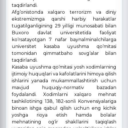
taqdirlandi.
Afg‘onistonda xalqaro terrorizm va diniy
ekstremizmga qarshi harbiy harakatlar
tugatilganligining 29 yilligi munosabati bilan
Buxoro davlat universitetida faoliyat
ko‘rsatayotgan 7 nafar baynalminalchilarga
universitet kasaba uyushma qo‘mitasi
tomonidan qimmatbaho sovg‘alar bilan
taqdirlandi.
Kasaba uyushma qo‘mitasi yosh xodimlarning
ijtimoiy huquqlari va kafolatlarini himoya qilish
ishlarini yanada mukammallashtirish uchun
mavjud huquqiy-normativ bazadan
foydalandi. Xodimlarni xalqaro mehnat
tashkilotining 138, 182-sonli Konvensiyalariga
binoan ishga qabul qilish uchun eng kichik
yoshga rioya etish hamda bolalar
mehnatining og‘ir shakllarini taqiqlash