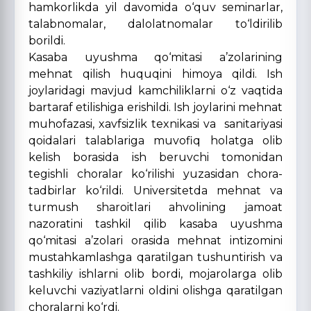
hamkorlikda yil davomida o‘quv seminarlar,
talabnomalar, dalolatnomalar to‘ldirilib
borildi.
Kasaba uyushma qo‘mitasi a’zolarining
mehnat qilish huquqini himoya qildi. Ish
joylaridagi mavjud kamchiliklarni o‘z vaqtida
bartaraf etilishiga erishildi. Ish joylarini mehnat
muhofazasi, xavfsizlik texnikasi va sanitariyasi
qoidalari talablariga muvofiq holatga olib
kelish borasida ish beruvchi tomonidan
tegishli choralar ko‘rilishi yuzasidan chora-
tadbirlar ko‘rildi. Universitetda mehnat va
turmush sharoitlari ahvolining jamoat
nazoratini tashkil qilib kasaba uyushma
qo‘mitasi a’zolari orasida mehnat intizomini
mustahkamlashga qaratilgan tushuntirish va
tashkiliy ishlarni olib bordi, mojarolarga olib
keluvchi vaziyatlarni oldini olishga qaratilgan
choralarni ko‘rdi.