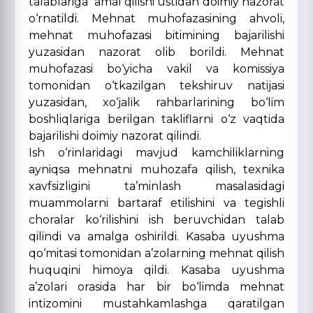
talablariga amal qilishi ustidan doimiy nazorat
o‘rnatildi. Mehnat muhofazasining ahvoli,
mehnat muhofazasi bitimining bajarilishi
yuzasidan nazorat olib borildi. Mehnat
muhofazasi bo‘yicha vakil va komissiya
tomonidan o‘tkazilgan tekshiruv natijasi
yuzasidan, xo‘jalik rahbarlarining bo‘lim
boshliqlariga berilgan takliflarni o‘z vaqtida
bajarilishi doimiy nazorat qilindi.
Ish o‘rinlaridagi mavjud kamchiliklarning
ayniqsa mehnatni muhozafa qilish, texnika
xavfsizligini ta’minlash masalasidagi
muammolarni bartaraf etilishini va tegishli
choralar ko‘rilishini ish beruvchidan talab
qilindi va amalga oshirildi. Kasaba uyushma
qo‘mitasi tomonidan a’zolarning mehnat qilish
huquqini himoya qildi. Kasaba uyushma
a’zolari orasida har bir bo‘limda mehnat
intizomini mustahkamlashga qaratilgan