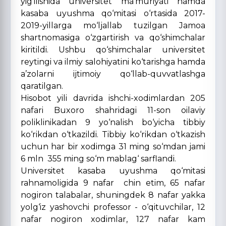
yig‘ilishida universitet ma’muriyati hamda
kasaba uyushma qo‘mitasi o‘rtasida 2017-
2019-yillarga mo‘ljallab tuzilgan Jamoa
shartnomasiga o‘zgartirish va qo‘shimchalar
kiritildi. Ushbu qo‘shimchalar universitet
reytingi va ilmiy salohiyatini ko‘tarishga hamda
a’zolarni ijtimoiy qo‘llab-quvvatlashga
qaratilgan.
Hisobot yili davrida ishchi-xodimlardan 205
nafari Buxoro shahridagi 11-son oilaviy
poliklinikadan 9 yo‘nalish bo‘yicha tibbiy
ko‘rikdan o‘tkazildi. Tibbiy ko‘rikdan o‘tkazish
uchun har bir xodimga 31 ming so‘mdan jami
6 mln 355 ming so‘m mablag‘ sarflandi.
Universitet kasaba uyushma qo‘mitasi
rahnamoligida 9 nafar chin etim, 65 nafar
nogiron talabalar, shuningdek 8 nafar yakka
yolg‘iz yashovchi professor - o‘qituvchilar, 12
nafar nogiron xodimlar, 127 nafar kam