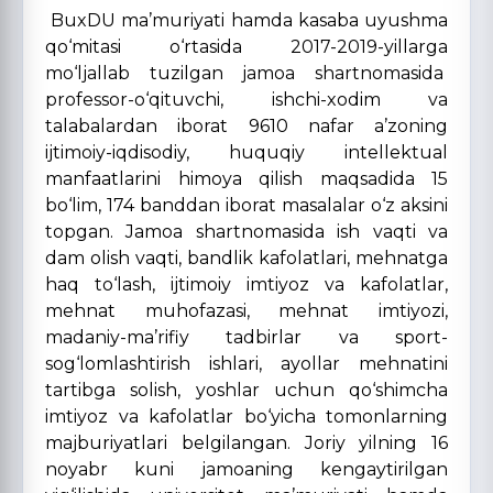
BuxDU ma’muriyati hamda kasaba uyushma
qo‘mitasi o‘rtasida 2017-2019-yillarga
mo‘ljallab tuzilgan jamoa shartnomasida
professor-o‘qituvchi, ishchi-xodim va
talabalardan iborat 9610 nafar a’zoning
ijtimoiy-iqdisodiy, huquqiy intellektual
manfaatlarini himoya qilish maqsadida 15
bo‘lim, 174 banddan iborat masalalar o‘z aksini
topgan. Jamoa shartnomasida ish vaqti va
dam olish vaqti, bandlik kafolatlari, mehnatga
haq to‘lash, ijtimoiy imtiyoz va kafolatlar,
mehnat muhofazasi, mehnat imtiyozi,
madaniy-ma’rifiy tadbirlar va sport-
sog‘lomlashtirish ishlari, ayollar mehnatini
tartibga solish, yoshlar uchun qo‘shimcha
imtiyoz va kafolatlar bo‘yicha tomonlarning
majburiyatlari belgilangan. Joriy yilning 16
noyabr kuni jamoaning kengaytirilgan