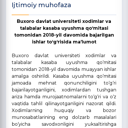
Ijtimoiy muhofaza
Buxoro davlat universiteti xodimlar va
talabalar kasaba uyushma qo‘mitasi
tomonidan 2018
-
yil davomida bajarilgan
ishlar to‘g‘risida ma’lumot
Buxoro davlat universiteti xodimlar va
talabalar kasaba uyushma qo‘mitasi
tomonidan 2018-yil davomida muayyan ishlar
amalga oshirildi. Kasaba uyushma qo‘mitasi
jamoada mehnat qonunchiligini to‘g‘ri
bajarilayotganligini, xodimlardan tushgan
ariza hamda murojaatnomalarni to‘g‘ri va o‘z
vaqtida tahlil qilinayotganligini nazorat qildi.
Xodimlarning huquqiy va bozor
munosabatlarining eng dolzarb masalalari
bo‘yicha savodxonligini yuksaltirishga