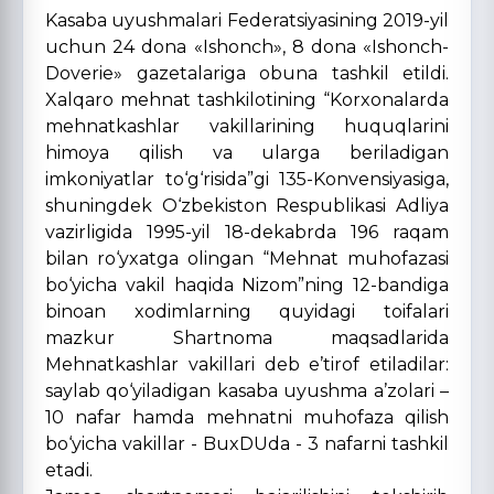
Kasaba uyushmalari Federatsiyasining 2019-yil
uchun 24 dona «Ishonch», 8 dona «Ishonch-
Doverie» gazetalariga obuna tashkil etildi.
Xalqaro mehnat tashkilotining “Korxonalarda
mehnatkashlar vakillarining huquqlarini
himoya qilish va ularga beriladigan
imkoniyatlar to‘g‘risida”gi 135-Konvensiyasiga,
shuningdek O‘zbekiston Respublikasi Adliya
vazirligida 1995-yil 18-dekabrda 196 raqam
bilan ro‘yxatga olingan “Mehnat muhofazasi
bo‘yicha vakil haqida Nizom”ning 12-bandiga
binoan xodimlarning quyidagi toifalari
mazkur Shartnoma maqsadlarida
Mehnatkashlar vakillari deb e’tirof etiladilar:
saylab qo‘yiladigan kasaba uyushma a’zolari –
10 nafar hamda mehnatni muhofaza qilish
bo‘yicha vakillar - BuxDUda - 3 nafarni tashkil
etadi.