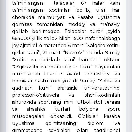
ta’minlangan talabalar, 67 nafar kam
ta’minlangan xodimlar bo‘lib, ular har
chorakda ma’muriyat va kasaba uyushma
qo‘mitasi tomonidan moddiy va ma’naviy
qo‘llab borilmoqda. Talabalar turar joyida
664000 yillik to‘lov bilan 1500 nafar talabaga
joy ajratildi. 4 marotaba 8 mart “Xalqaro xotin-
qizlar kuni”, 21-mart “Navro‘z” hamda 9-may
“Xotira va qadrlash kuni” hamda 1 oktabr
“O‘qituvchi va murabbiylar kuni” bayramlari
munosabati bilan 3 avlod uchrashuvi va
homiylar dasturxoni yozildi. 9-may “Xotira va
qadrlash kuni” arafasida universitetning
professor-o‘qituvchi va ishchi-xodimlari
ishtirokida sportning mini futbol, stol tennisi
va shashka turlari bo‘yicha sport
musobaqalari o‘tkazildi. G‘oliblar kasaba
uyushma qo‘mitasining diplom va
qimmatbaho sovg‘alari bilan taqdirlandi