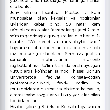
yuzasidan aniq maqsadga yo‘naltirilgan ishlar
olib borildi.
Joriy yilning 1-sentabr Mustaqillik kuni
munosabati bilan keksalar va nogironlar
uylaridan xabar olindi. 50 nafar kam
ta’minlangan oilalar farzandlariga jami 2 mln.
so‘m miqdoridagi o‘quv-qurollari olib berildi. 1-
oktabr’ “O‘qituvchi va murabbiylar kuni”
bayramini soha xodimlari o‘rtasida munosib
ravishda keng nishonlandi. Sermashaqqat va
samarali mehnatlarini munosib
rag‘batlantirish, ta’lim tizimida erishilayotgan
yutuqlarga ko‘shgan salmoqli hissasi uchun
universitetda faoliyat ko‘rsatayotgan
professor-o‘qituvchi, faxriy xodim va
murabbiylarga hurmat va ehtirom ko‘rsatilib,
qimmatbaho sovg‘alar va faxriy yorliqlar bilan
taqdirlandilar.
Hisobot yilining 8-dekabr Konstitutsiya kunini