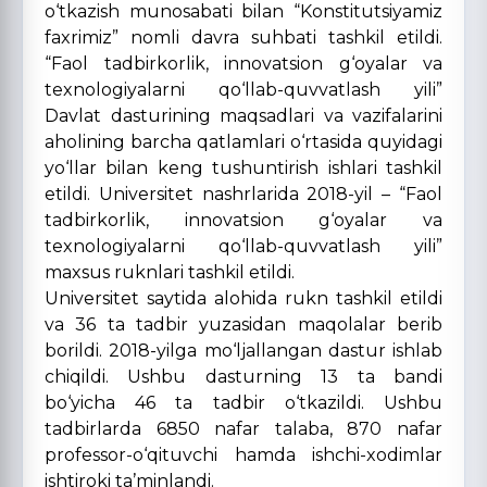
o‘tkazish munosabati bilan “Konstitutsiyamiz
faxrimiz” nomli davra suhbati tashkil etildi.
“Faol tadbirkorlik, innovatsion g‘oyalar va
texnologiyalarni qo‘llab-quvvatlash yili”
Davlat dasturining maqsadlari va vazifalarini
aholining barcha qatlamlari o‘rtasida quyidagi
yo‘llar bilan keng tushuntirish ishlari tashkil
etildi. Universitet nashrlarida 2018-yil – “Faol
tadbirkorlik, innovatsion g‘oyalar va
texnologiyalarni qo‘llab-quvvatlash yili”
maxsus ruknlari tashkil etildi.
Universitet saytida alohida rukn tashkil etildi
va 36 ta tadbir yuzasidan maqolalar berib
borildi. 2018-yilga mo‘ljallangan dastur ishlab
chiqildi. Ushbu dasturning 13 ta bandi
bo‘yicha 46 ta tadbir o‘tkazildi. Ushbu
tadbirlarda 6850 nafar talaba, 870 nafar
professor-o‘qituvchi hamda ishchi-xodimlar
ishtiroki ta’minlandi.