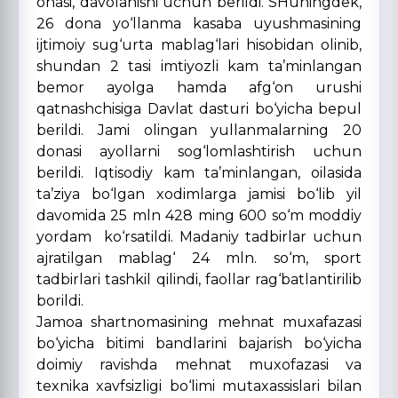
onasi, davolanishi uchun berildi. SHuningdek,
26 dona yo‘llanma kasaba uyushmasining
ijtimoiy sug‘urta mablag‘lari hisobidan olinib,
shundan 2 tasi imtiyozli kam ta’minlangan
bemor ayolga hamda afg‘on urushi
qatnashchisiga Davlat dasturi bo‘yicha bepul
berildi. Jami olingan yullanmalarning 20
donasi ayollarni sog‘lomlashtirish uchun
berildi. Iqtisodiy kam ta’minlangan, oilasida
ta’ziya bo‘lgan xodimlarga jamisi bo‘lib yil
davomida 25 mln 428 ming 600 so‘m moddiy
yordam ko‘rsatildi. Madaniy tadbirlar uchun
ajratilgan mablag‘ 24 mln. so‘m, sport
tadbirlari tashkil qilindi, faollar rag‘batlantirilib
borildi.
Jamoa shartnomasining mehnat muxafazasi
bo‘yicha bitimi bandlarini bajarish bo‘yicha
doimiy ravishda mehnat muxofazasi va
texnika xavfsizligi bo‘limi mutaxassislari bilan