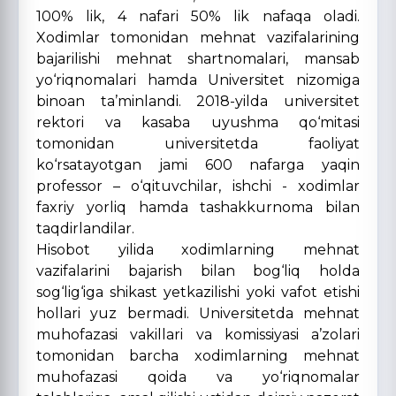
100% lik, 4 nafari 50% lik nafaqa oladi.
Xodimlar tomonidan mehnat vazifalarining
bajarilishi mehnat shartnomalari, mansab
yo‘riqnomalari hamda Universitet nizomiga
binoan ta’minlandi. 2018-yilda universitet
rektori va kasaba uyushma qo‘mitasi
tomonidan universitetda faoliyat
ko‘rsatayotgan jami 600 nafarga yaqin
professor – o‘qituvchilar, ishchi - xodimlar
faxriy yorliq hamda tashakkurnoma bilan
taqdirlandilar.
Hisobot yilida xodimlarning mehnat
vazifalarini bajarish bilan bog‘liq holda
sog‘lig‘iga shikast yetkazilishi yoki vafot etishi
hollari yuz bermadi. Universitetda mehnat
muhofazasi vakillari va komissiyasi a’zolari
tomonidan barcha xodimlarning mehnat
muhofazasi qoida va yo‘riqnomalar