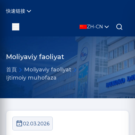
快速链接
ZH-CN
Moliyaviy faoliyat
首頁
Moliyaviy faoliyat
Ijtimoiy muhofaza
02.03.2026