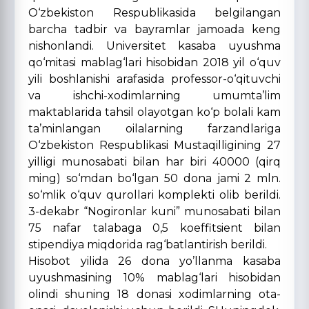
O‘zbekiston Respublikasida belgilangan
barcha tadbir va bayramlar jamoada keng
nishonlandi. Universitet kasaba uyushma
qo‘mitasi mablag‘lari hisobidan 2018 yil o‘quv
yili boshlanishi arafasida professor-o‘qituvchi
va ishchi-xodimlarning umumta’lim
maktablarida tahsil olayotgan ko‘p bolali kam
ta’minlangan oilalarning farzandlariga
O‘zbekiston Respublikasi Mustaqilligining 27
yilligi munosabati bilan har biri 40000 (qirq
ming) so‘mdan bo‘lgan 50 dona jami 2 mln.
so‘mlik o‘quv qurollari komplekti olib berildi.
3-dekabr “Nogironlar kuni” munosabati bilan
75 nafar talabaga 0,5 koeffitsient bilan
stipendiya miqdorida rag‘batlantirish berildi.
Hisobot yilida 26 dona yo’llanma kasaba
uyushmasining 10% mablag‘lari hisobidan
olindi shuning 18 donasi xodimlarning ota-