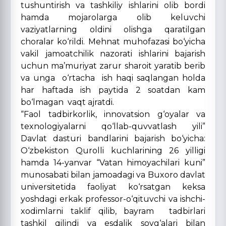
tushuntirish va tashkiliy ishlarini olib bordi
hamda mojarolarga olib keluvchi
vaziyatlarning oldini olishga qaratilgan
choralar ko‘rildi. Mehnat muhofazasi bo‘yicha
vakil jamoatchilik nazorati ishlarini bajarish
uchun ma’muriyat zarur sharoit yaratib berib
va unga o‘rtacha ish haqi saqlangan holda
har haftada ish paytida 2 soatdan kam
bo‘lmagan vaqt ajratdi.
“Faol tadbirkorlik, innovatsion g‘oyalar va
texnologiyalarni qo‘llab-quvvatlash yili”
Davlat dasturi bandlarini bajarish bo‘yicha:
O‘zbekiston Qurolli kuchlarining 26 yilligi
hamda 14-yanvar “Vatan himoyachilari kuni”
munosabati bilan jamoadagi va Buxoro davlat
universitetida faoliyat ko‘rsatgan keksa
yoshdagi erkak professor-o‘qituvchi va ishchi-
xodimlarni taklif qilib, bayram tadbirlari
tashkil qilindi va esdalik sovg‘alari bilan