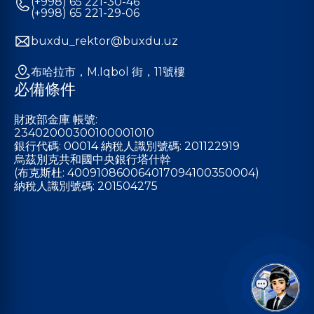
(+998) 65 221-30-46
(+998) 65 221-29-06
buxdu_rektor@buxdu.uz
布哈拉市，M.Iqbol 街，11號樓
必備條件
財政部金庫 帳號:
23402000300100001010
銀行代碼: 00014 納稅人識別號碼: 201122919
烏茲別克共和國中央銀行塔什幹
(布克斯杜: 400910860064017094100350004)
納稅人識別號碼: 201504275