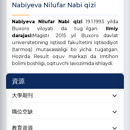
Nabiyeva Nilufar Nabi qizi
Nabiyeva Nilufar Nabi qizi
19.1.1993 yilda
Buxoro viloyati da tug`ilgan.
Ilmiy
darajasi:
Magistr. 2015 yil Buxoro davlat
universitetining Iqtisod fakultetini Iqtisodiyot
(tarmoq) mutaxassisligi bo`yicha tugatgan.
Hozirda Result oquv markazi da Imtihon
bolimi boshligi, oqituvchi lavozimida ishlaydi.
資源
大學期刊
職位空缺
教育資源