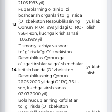
21.05.1993 yil)
Fuqarolarning o`zini o`zi
boshqarish organlari to`g`risida
(O`zbekiston Respublikasining
yuklab
13
Qonuni 14.04.1999 yildagi O`RQ-
olish
758-I-son, kuchga kirish sanasi
11.05.1999 yil
“Jismoniy tarbiya va sport
to`g`risida”gi O`zbekiston
Respublikasi Qonuniga
o`zgartirishlar va qo`shimchalar
yuklab
14
kiritish haqida (O`zbekiston
olish
Respublikasining Qonuni
26.05.2000 yildagi O`RQ-76-II-
son, kuchga kirish sanasi
02.07.2000 yil)
Bola huquqlarining kafolatlari
to`g`risida (O`zbekiston