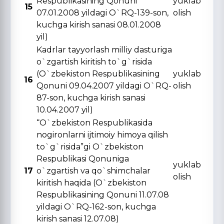
Respublikasining Qonuni
yuklab
15
07.01.2008 yildagi O`RQ-139-son,
olish
kuchga kirish sanasi 08.01.2008
yil)
Kadrlar tayyorlash milliy dasturiga
o`zgartish kiritish to`g`risida
(O`zbekiston Respublikasining
yuklab
16
Qonuni 09.04.2007 yildagi O`RQ-
olish
87-son, kuchga kirish sanasi
10.04.2007 yil)
“O`zbekiston Respublikasida
nogironlarni ijtimoiy himoya qilish
to`g`risida”gi O`zbekiston
Respublikasi Qonuniga
yuklab
17
o`zgartish va qo`shimchalar
olish
kiritish haqida (O`zbekiston
Respublikasining Qonuni 11.07.08
yildagi O`RQ-162-son, kuchga
kirish sanasi 12.07.08)