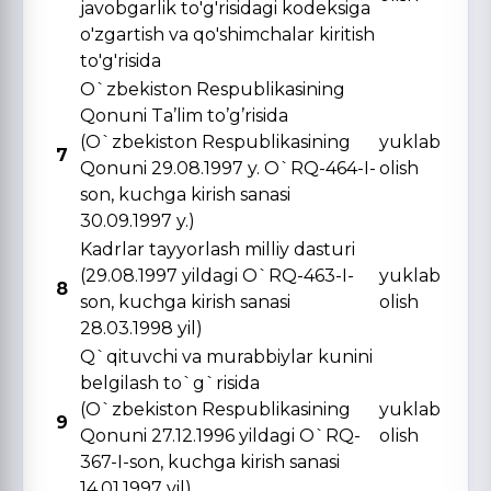
javobgarlik to'g'risidagi kodeksiga
o'zgartish va qo'shimchalar kiritish
to'g'risida
O`zbekiston Respublikasining
Qonuni Ta’lim to’g’risida
(O`zbekiston Respublikasining
yuklab
7
Qonuni 29.08.1997 y. O`RQ-464-I-
olish
son, kuchga kirish sanasi
30.09.1997 y.)
Kadrlar tayyorlash milliy dasturi
(29.08.1997 yildagi O`RQ-463-I-
yuklab
8
son, kuchga kirish sanasi
olish
28.03.1998 yil)
Q`qituvchi va murabbiylar kunini
belgilash to`g`risida
(O`zbekiston Respublikasining
yuklab
9
Qonuni 27.12.1996 yildagi O`RQ-
olish
367-I-son, kuchga kirish sanasi
14.01.1997 yil)