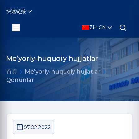
快速链接
ZH-CN
Me’yoriy-huquqiy hujjatlar
首頁
Me’yoriy-huquqiy hujjatlar
Qonunlar
07.02.2022