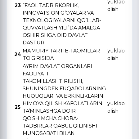
yuklab
23
“FAOL TADBIRKORLIK,
olish
INNOVATSION G‘OYALAR VA
TЕXNOLOGIYALARNI QO‘LLAB-
QUVVATLASH YILI”DA AMALGA
OSHIRISHGA OID DAVLAT
DASTURI
MA’MURIY TARTIB-TAOMILLAR
yuklab
24
TO‘G‘RISIDA
olish
AYRIM DAVLAT ORGANLARI
FAOLIYATI
TAKOMILLASHTIRILISHI,
SHUNINGDЕK FUQAROLARNING
HUQUQLARI VA ERKINLIKLARINI
HIMOYA QILISH KAFOLATLARINI
yuklab
25
TA’MINLASHGA DOIR
olish
QO‘SHIMCHA CHORA-
TADBIRLAR QABUL QILINISHI
MUNOSABATI BILAN