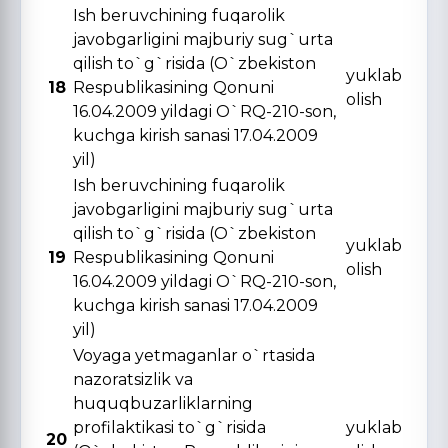
Ish beruvchining fuqarolik
javobgarligini majburiy sug`urta
qilish to`g`risida (O`zbekiston
yuklab
18
Respublikasining Qonuni
olish
16.04.2009 yildagi O`RQ-210-son,
kuchga kirish sanasi 17.04.2009
yil)
Ish beruvchining fuqarolik
javobgarligini majburiy sug`urta
qilish to`g`risida (O`zbekiston
yuklab
19
Respublikasining Qonuni
olish
16.04.2009 yildagi O`RQ-210-son,
kuchga kirish sanasi 17.04.2009
yil)
Voyaga yetmaganlar o`rtasida
nazoratsizlik va
huquqbuzarliklarning
profilaktikasi to`g`risida
yuklab
20