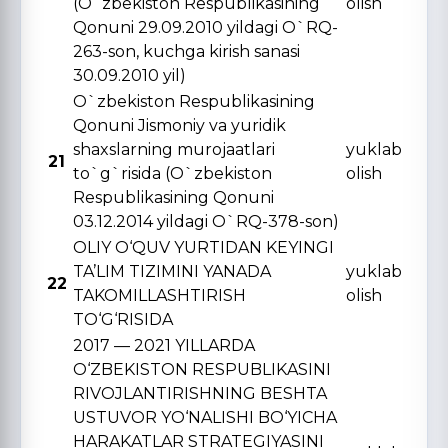
(O`zbekiston Respublikasining
olish
Qonuni 29.09.2010 yildagi O`RQ-
263-son, kuchga kirish sanasi
30.09.2010 yil)
O`zbekiston Respublikasining
Qonuni Jismoniy va yuridik
shaxslarning murojaatlari
yuklab
21
to`g`risida (O`zbekiston
olish
Respublikasining Qonuni
03.12.2014 yildagi O`RQ-378-son)
OLIY O‘QUV YURTIDAN KЕYINGI
TA’LIM TIZIMINI YANADA
yuklab
22
TAKOMILLASHTIRISH
olish
TO‘G‘RISIDA
2017 — 2021 YILLARDA
O‘ZBЕKISTON RЕSPUBLIKASINI
RIVOJLANTIRISHNING BЕSHTA
USTUVOR YO‘NALISHI BO‘YICHA
HARAKATLAR STRATЕGIYASINI