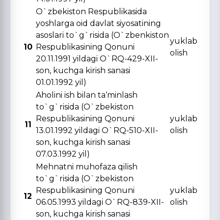
O`zbekiston Respublikasida
yoshlarga oid davlat siyosatining
asoslari to`g`risida (O`zbenkiston
yuklab
10
Respublikasining Qonuni
olish
20.11.1991 yildagi O`RQ-429-XII-
son, kuchga kirish sanasi
01.01.1992 yil)
Aholini ish bilan ta‘minlash
to`g`risida (O`zbekiston
Respublikasining Qonuni
yuklab
11
13.01.1992 yildagi O`RQ-510-XII-
olish
son, kuchga kirish sanasi
07.03.1992 yil)
Mehnatni muhofaza qilish
to`g`risida (O`zbekiston
Respublikasining Qonuni
yuklab
12
06.05.1993 yildagi O`RQ-839-XII-
olish
son, kuchga kirish sanasi