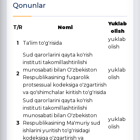
Qonunlar
Yuklab
T/R
Nomi
olish
yuklab
1
Ta'lim to'g'risida
olish
Sud qarorlarini qayta ko'rish
instituti takomillashtirilishi
munosabati bilan O'zbekiston
yuklab
2
Respublikasining fuqarolik
olish
protsessual kodeksiga o'zgartirish
va qo'shimchalar kiritish to'g'risida
Sud qarorlarini qayta ko'rish
instituti takomillashtirilishi
munosabati bilan O'zbekiston
yuklab
3
Respublikasining Ma'muriy sud
olish
ishlarini yuritish to'g'risidagi
kodeksiga o'zgartirish va