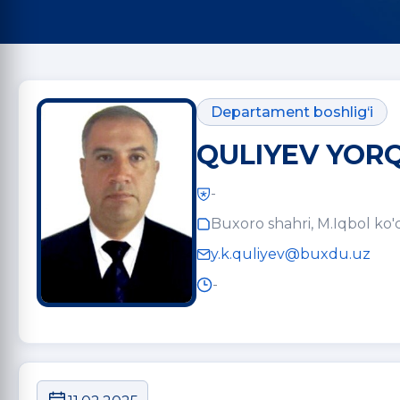
Departament boshlig‘i
QULIYEV YOR
-
Buxoro shahri, M.Iqbol ko'c
y.k.quliyev@buxdu.uz
-