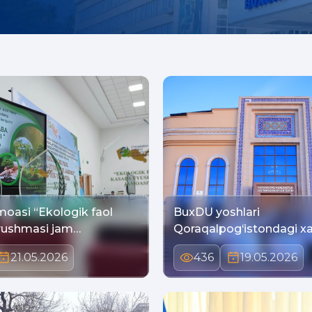
oasi “Ekologik faol
BuxDU yoshlari
yushmasi jam…
Qoraqalpog‘istondagi x
tadbi…
21.05.2026
436
19.05.2026