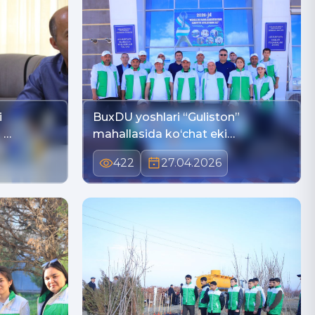
i
BuxDU yoshlari “Guliston”
 …
mahallasida ko‘chat eki…
422
27.04.2026