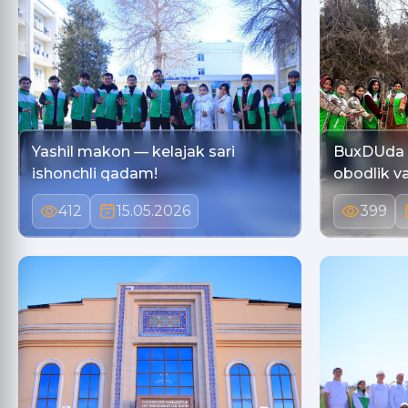
Yashil makon — kelajak sari
BuxDUda 
ishonchli qadam!
obodlik va
412
15.05.2026
399