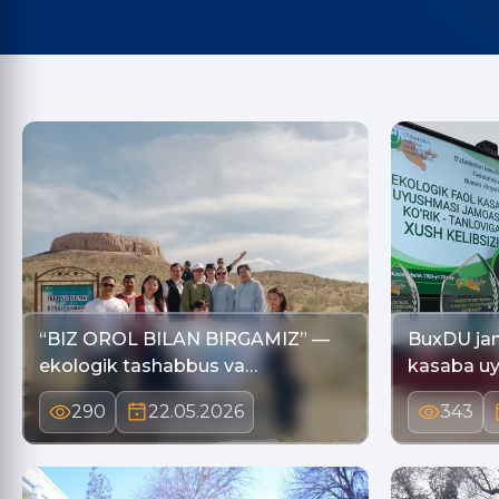
“BIZ OROL BILAN BIRGAMIZ” —
BuxDU jam
ekologik tashabbus va…
kasaba u
290
22.05.2026
343