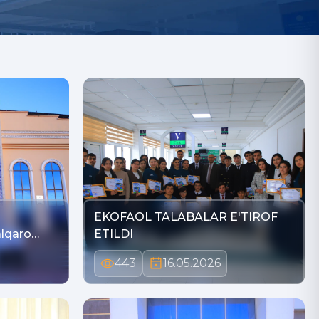
EKOFAOL TALABALAR E'TIROF
alqaro
ETILDI
443
16.05.2026