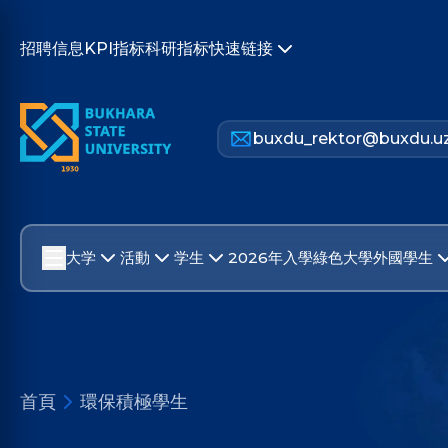
招聘信息
KPI指标
科研指标
快速链接
buxdu_rektor@buxdu.u
大学
活動
学生
2026年入學
綠色大學
外國學生
首頁
環保積極學生