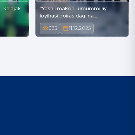
– kelajak
“Yashil makon” umummilliy
loyihasi doirasidagi na…
325
11.12.2025