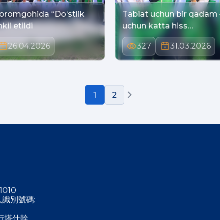
romgohida “Do‘stlik
Tabiat uchun bir qadam 
kil etildi
uchun katta hiss…
26.04.2026
327
31.03.2026
1
2
1010
稅人識別號碼:
行塔什幹