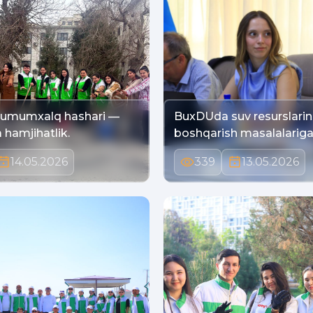
umumxalq hashari —
BuxDUda suv resurslarin
 hamjihatlik.
boshqarish masalalariga
14.05.2026
339
13.05.2026