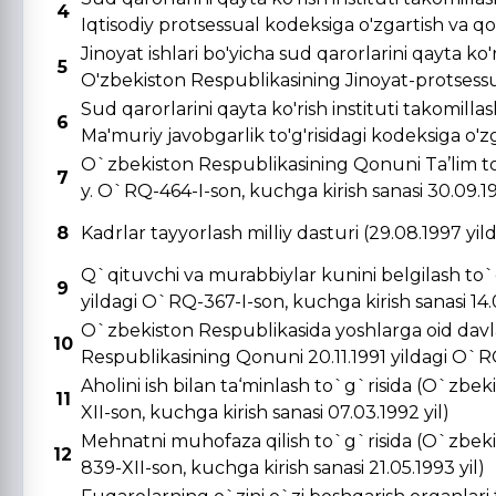
4
Iqtisodiy protsessual kodeksiga o'zgartish va qo's
Jinoyat ishlari bo'yicha sud qarorlarini qayta ko'r
5
O'zbekiston Respublikasining Jinoyat-protsessual
Sud qarorlarini qayta ko'rish instituti takomill
6
Ma'muriy javobgarlik to'g'risidagi kodeksiga o'zga
O`zbekiston Respublikasining Qonuni Ta’lim to
7
y. O`RQ-464-I-son, kuchga kirish sanasi 30.09.19
8
Kadrlar tayyorlash milliy dasturi (29.08.1997 yi
Q`qituvchi va murabbiylar kunini belgilash to`
9
yildagi O`RQ-367-I-son, kuchga kirish sanasi 14.0
O`zbekiston Respublikasida yoshlarga oid davla
10
Respublikasining Qonuni 20.11.1991 yildagi O`RQ-
Aholini ish bilan ta‘minlash to`g`risida (O`zbe
11
XII-son, kuchga kirish sanasi 07.03.1992 yil)
Mehnatni muhofaza qilish to`g`risida (O`zbeki
12
839-XII-son, kuchga kirish sanasi 21.05.1993 yil)