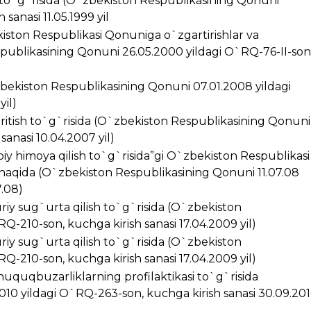
i to`g`risida (O`zbekiston Respublikasining Qonuni
sanasi 11.05.1999 yil
kiston Respublikasi Qonuniga o`zgartirishlar va
spublikasining Qonuni 26.05.2000 yildagi O`RQ-76-II-son
zbekiston Respublikasining Qonuni 07.01.2008 yildagi
yil)
kiritish to`g`risida (O`zbekiston Respublikasining Qonuni
anasi 10.04.2007 yil)
iy himoya qilish to`g`risida”gi O`zbekiston Respublikasi
 haqida (O`zbekiston Respublikasining Qonuni 11.07.08
7.08)
riy sug`urta qilish to`g`risida (O`zbekiston
Q-210-son, kuchga kirish sanasi 17.04.2009 yil)
riy sug`urta qilish to`g`risida (O`zbekiston
Q-210-son, kuchga kirish sanasi 17.04.2009 yil)
huquqbuzarliklarning profilaktikasi to`g`risida
10 yildagi O`RQ-263-son, kuchga kirish sanasi 30.09.20