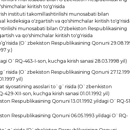
himchalar kiritish to'g'risida
ish instituti takomillashtirilishi munosabati bilan
 kodeksiga o'zgartish va qo'shimchalar kiritish to'g'risid
ashtirilishi munosabati bilan O'zbekiston Respublikasining
rtish va qo'shimchalar kiritish to'g'risida
’g’risida (O`zbekiston Respublikasining Qonuni 29.08.1
97 y.)
ldagi O`RQ-463-I-son, kuchga kirish sanasi 28.03.1998 yil)
g`risida (O`zbekiston Respublikasining Qonuni 27.12.199
1.1997 yil)
t siyosatining asoslari to`g`risida (O`zbenkiston
429-XII-son, kuchga kirish sanasi 01.01.1992 yil)
kiston Respublikasining Qonuni 13.01.1992 yildagi O`RQ-5
ston Respublikasining Qonuni 06.05.1993 yildagi O`RQ-