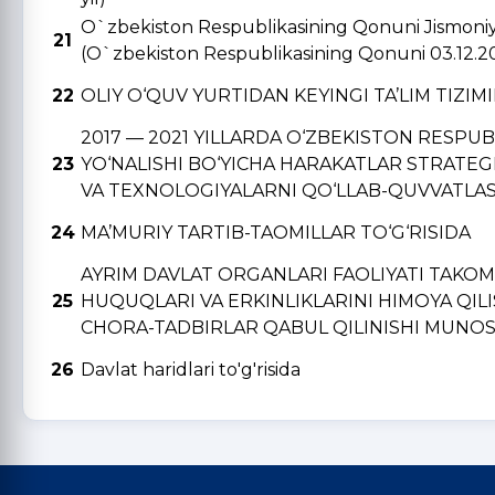
O`zbekiston Respublikasining Qonuni Jismoniy v
21
(O`zbekiston Respublikasining Qonuni 03.12.2
22
OLIY O‘QUV YURTIDAN KЕYINGI TA’LIM TIZIM
2017 — 2021 YILLARDA O‘ZBЕKISTON RЕSPU
23
YO‘NALISHI BO‘YICHA HARAKATLAR STRATЕGI
VA TЕXNOLOGIYALARNI QO‘LLAB-QUVVATLAS
24
MA’MURIY TARTIB-TAOMILLAR TO‘G‘RISIDA
AYRIM DAVLAT ORGANLARI FAOLIYATI TAKO
25
HUQUQLARI VA ERKINLIKLARINI HIMOYA QIL
CHORA-TADBIRLAR QABUL QILINISHI MUNOSA
26
Davlat haridlari to'g'risida