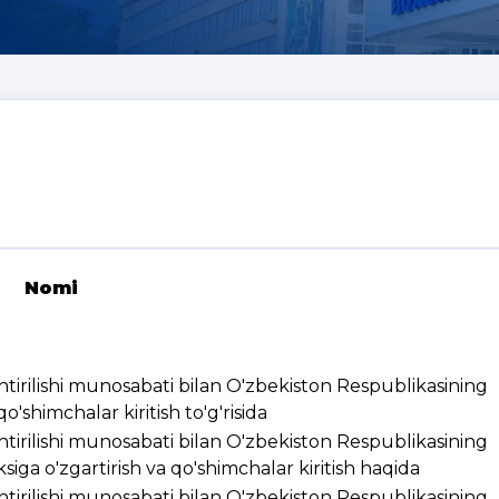
Nomi
ashtirilishi munosabati bilan O'zbekiston Respublikasining
'shimchalar kiritish to'g'risida
ashtirilishi munosabati bilan O'zbekiston Respublikasining
ksiga o'zgartirish va qo'shimchalar kiritish haqida
ashtirilishi munosabati bilan O'zbekiston Respublikasining