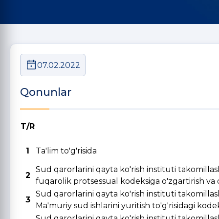
07.02.2022
Qonunlar
T/R
1
Ta'lim to'g'risida
Sud qarorlarini qayta ko'rish instituti takomill
2
fuqarolik protsessual kodeksiga o'zgartirish va qo
Sud qarorlarini qayta ko'rish instituti takomill
3
Ma'muriy sud ishlarini yuritish to'g'risidagi kode
Sud qarorlarini qayta ko'rish instituti takomill