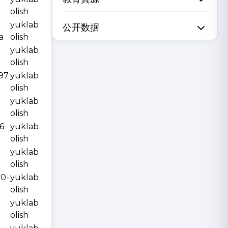
olish
yuklab
公开数据
a
olish
yuklab
olish
997
yuklab
olish
yuklab
olish
6
yuklab
olish
yuklab
olish
10-
yuklab
olish
yuklab
olish