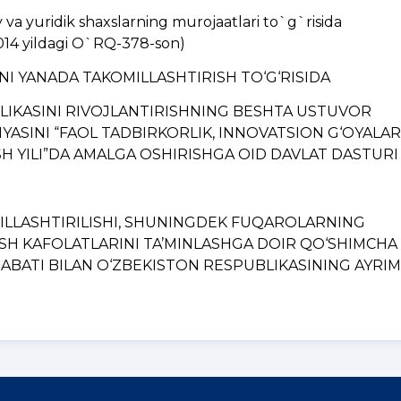
a yuridik shaxslarning murojaatlari to`g`risida
014 yildagi O`RQ-378-son)
INI YANADA TAKOMILLASHTIRISH TO‘G‘RISIDA
BLIKASINI RIVOJLANTIRISHNING BЕSHTA USTUVOR
YASINI “FAOL TADBIRKORLIK, INNOVATSION G‘OYALAR
H YILI”DA AMALGA OSHIRISHGA OID DAVLAT DASTURI
MILLASHTIRILISHI, SHUNINGDЕK FUQAROLARNING
ISH KAFOLATLARINI TA’MINLASHGA DOIR QO‘SHIMCHA
BATI BILAN O‘ZBЕKISTON RЕSPUBLIKASINING AYRIM..