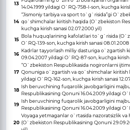
Fuqarolarning o`zini o`zi boshqarish organlar
13
14.04.1999 yildagi O`RQ-758-I-son, kuchga kirish 
“Jismoniy tarbiya va sport to`g`risida”gi O`zbe
14
qo`shimchalar kiritish haqida (O`zbekiston Re
kuchga kirish sanasi 02.07.2000 yil)
Bola huquqlarining kafolatlari to`g`risida (O`
15
O`RQ-139-son, kuchga kirish sanasi 08.01.2008 
Kadrlar tayyorlash milliy dasturiga o`zgartish 
16
09.04.2007 yildagi O`RQ-87-son, kuchga kirish s
“O`zbekiston Respublikasida nogironlarni ijtimo
17
Qonuniga o`zgartish va qo`shimchalar kiritish
yildagi O`RQ-162-son, kuchga kirish sanasi 12.0
Ish beruvchining fuqarolik javobgarligini majbu
18
Respublikasining Qonuni 16.04.2009 yildagi O`R
Ish beruvchining fuqarolik javobgarligini majbu
19
Respublikasining Qonuni 16.04.2009 yildagi O`R
Voyaga yetmaganlar o`rtasida nazoratsizlik va 
20
(O`zbekiston Respublikasining Qonuni 29.09.20
yil)