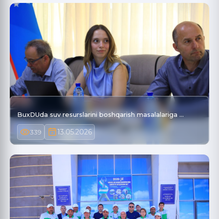
BuxDUda suv resurslarini boshqarish masalalariga …
13.05.2026
339