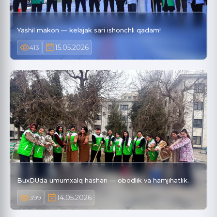
Yashil makon — kelajak sari ishonchli qadam!
15.05.2026
413
BuxDUda umumxalq hashari — obodlik va hamjihatlik.
14.05.2026
399