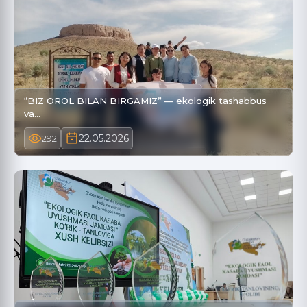
“BIZ OROL BILAN BIRGAMIZ” — ekologik tashabbus
va…
22.05.2026
292