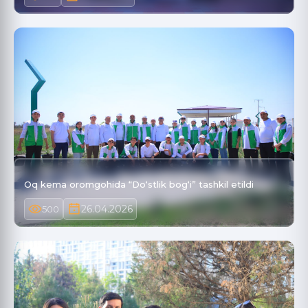
Oq kema oromgohida “Do‘stlik bog‘i” tashkil etildi
26.04.2026
500