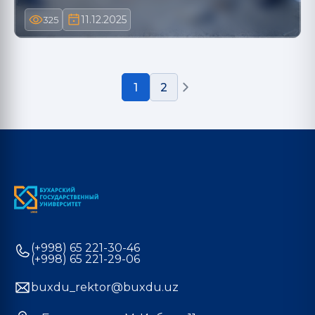
11.12.2025
325
1
2
(+998) 65 221-30-46
(+998) 65 221-29-06
buxdu_rektor@buxdu.uz