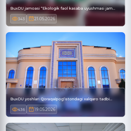
BuxDU jamoasi “Ekologik faol kasaba uyushmasi jam…
21.05.2026
343
BuxDU yoshlari Qoraqalpog‘istondagi xalqaro tadbi…
19.05.2026
436