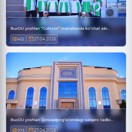
BuxDU yoshlari “Guliston” mahallasida ko‘chat eki…
27.04.2026
422
BuxDU yoshlari Qoraqalpog‘istondagi xalqaro tadbi…
27.04.2026
273