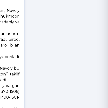
an, Navoiy
on hukmdori
 madaniy va
ilar uchun
adi. Biroq,
aro bilan
yuboriladi.
 Navoiy bu
on”) taklif
edi.
U yaratgan
1370-1506)
1490-1501-