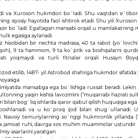
ydi va Xuroson hukmdori bo`ladi. Shu vaqtdan e`tibor
ng siyosiy hayotida faol ishtirok etadi. Shu yili Xuros
l vazir bo`ladi. Egallagan mansabi orqali u mamlakatning
mulk egasiga aylanadi.
`z hisobidan bir nechta madrasa, 40 ta rabot (yo`lovch
onaqoh), 9 ta hammom, 9 ta ko`prik va boshqalarni qurdir
yati yoqmaydi va turli fitnalar orqali Husayn Boyq
od etilib, 1487- yil Astrobod shahriga hukmdor sifatida 
hoyasiga
imiyatda mansabga ega bo`lishiga ruxsat beradi. Lekin
ltonning yaqin kishisi lavozimini (“muqarrabi hazrati sult
i bilan bog`liq ishlarda qaror qabul qilish huquqiga ega 
boshlanadi va u ko`proq ijod bilan shug`ullanadi. 
i. Navoiy temuriylarning so`nggi hukmronlik yillarida (
da jamoat ruhi, davrga xos muhim muammolar ustundir. 
ilmiy asarlarini yaratgan.