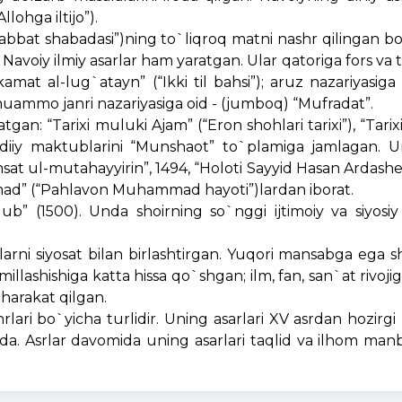
lohga iltijo”).
abbat shabadasi”)ning to`liqroq matni nashr qilingan bo
avoiy ilmiy asarlar ham yaratgan. Ular qatoriga fors va tu
kamat al-lug`atayn” (“Ikki til bahsi”); aruz nazariyasiga
muammo janri nazariyasiga oid - (jumboq) “Mufradat”.
gan: “Tarixi muluki Ajam” (“Eron shohlari tarixi”), “Tarix
adiiy maktublarini “Munshaot” to`plamiga jamlagan. 
sat ul-mutahayyirin
”, 1494, “
Holoti Sayyid Hasan Ardash
mad” (“Pahlavon Muhammad hayoti”)lardan iborat.
b” (1500). Unda shoirning so`nggi ijtimoiy va siyosiy 
arni siyosat bilan birlashtirgan. Yuqori mansabga ega s
illashishiga katta hissa qo`shgan; ilm, fan, san`at rivoji
 harakat qilgan.
lari bo`yicha turlidir. Uning asarlari XV asrdan hozirg
da. Asrlar davomida uning asarlari taqlid va ilhom manb