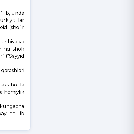
`lib, unda
rkiy tillar
 oid (she`r
i anbiya va
Uning shoh
er
” (“Sayyid
qarashlari
haxs bo`la
ga homiylik
i kungacha
ayi bo`lib