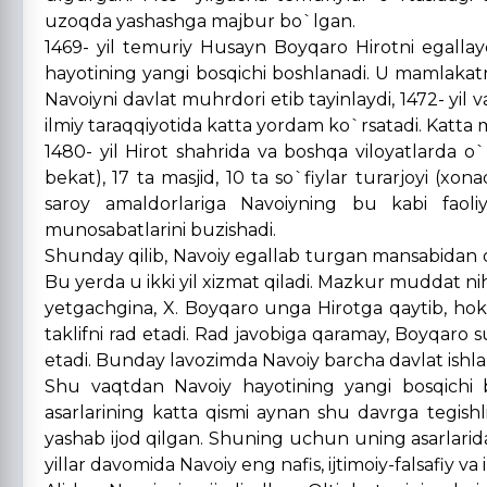
uzoqda yashashga majbur bo`lgan.
1469- yil temuriy Husayn Boyqaro Hirotni egalla
hayotining yangi bosqichi boshlanadi. U mamlakatni
Navoiyni davlat muhrdori etib tayinlaydi, 1472- yi
ilmiy taraqqiyotida katta yordam ko`rsatadi. Katta 
1480- yil Hirot shahrida va boshqa viloyatlarda o
bekat), 17 ta masjid, 10 ta so`fiylar turarjoyi (x
saroy amaldorlariga Navoiyning bu kabi faoli
munosabatlarini buzishadi.
Shunday qilib, Navoiy egallab turgan mansabidan oz
Bu yerda u ikki yil xizmat qiladi. Mazkur muddat ni
yetgachgina, X. Boyqaro unga Hirotga qaytib, hok
taklifni rad etadi. Rad javobiga qaramay, Boyqaro su
etadi. Bunday lavozimda Navoiy barcha davlat ishlar
Shu vaqtdan Navoiy hayotining yangi bosqichi 
asarlarining katta qismi aynan shu davrga tegishl
yashab ijod qilgan. Shuning uchun uning asarlari
yillar
davomida
Navoiy eng nafis, ijtimoiy-falsafiy va 