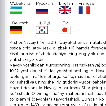
O'zbekcha
Русский
English
Français
Deutsch
한국인
日本
Alisher Navoiy (1441-1501) - buyuk shoir va mutafakki
ostida chig`atoy (eski o`zbek tili) hamda forsiyda 
hisoblanmish o`zbek adabiyotining eng yirik nam
yirik shaxs yo`qdir.
Navoiy yoshligidan Xurosonning (Transoksaniya) b
10-12 yoshidan she`rlar yozishni boshlagan. Nav
qoldirgan ma`lumotlarga ko`ra, mashhur o`zbek sh
ko`rishadi va uning she`riy iqtidorini yuqori baholay
Hayoti davomida Navoiy musulmon Sharqining turl
ko`rishadi. O`zining she`riy mahoratini oshiradi. 
to`plamini (devonlari) tayyorlashadi. Bundan ko`
ulgurgan. 1469- yilgacha temuriylar o`rtasidagi 