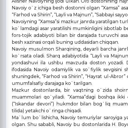
Alisher Navoiyning ijodi ulkan. Olti dostonining hajm
Navoiy o`z ichiga besh dostonni olgan “Xamsa” asarin
“Farhod va Shirin”, “Layli va Majnun”, “Sabbayi sayyor
Navoiyning “Xamsa”si mazkur janrda yaratilgan turkiy 
ko`lamdagi asar yaratilishi mumkinligini isbotlab b
fors-tojik adabiyoti bilan bir darajada turuvchi a
besh xazinasi orqali buning uddasidan chiqqan.
Navoiy musulmon Sharqining, deyarli barcha janrlar
ko`rsata oladi. Sharq adabiyotida “Layli va Majnu
yondashuvi ila ushbu mavzuda doston yozadi. Do
ifodasida Navoiy odamiylik va so`fiylik sevgisini 
shuningdek, “Farhod va Shirin”, “Hayrat ul-Abror” 
umumfalsafiy darajaga ko`tarilgan.
Mazkur dostonlarda, bir vaqtning o`zida shoirn
muammolari qo`yiladi. “Xamsa”dagi boshqa ikki do
(“Iskandar devori”) hukmdor bilan bog`liq muamm
tilida) yetakchi o`ringa chiqadi.
Ma`lum bo`lishicha, Navoiy temuriylar saroyiga y
olgan. Shu sababli, Navoiy bu dostonlarida H. Bo