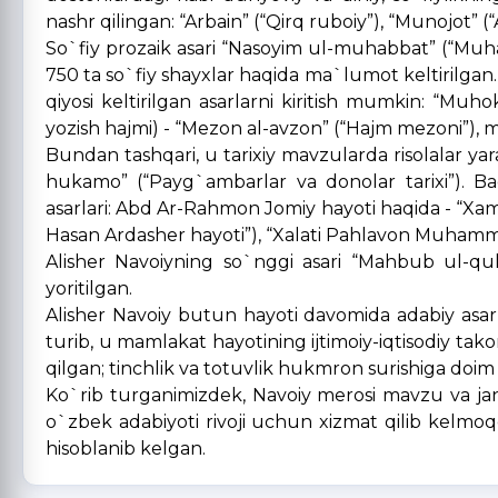
nashr qilingan: “Arbain” (“Qirq ruboiy”), “Munojot” (“Al
So`fiy prozaik asari “
Nasoyim ul-muhabbat
” (“Muh
750 ta so`fiy shayxlar haqida ma`lumot keltirilgan. N
qiyosi keltirilgan asarlarni kiritish mumkin: “Muho
yozish hajmi) - “Mezon al-avzon” (“Hajm mezoni”), 
Bundan tashqari, u tarixiy mavzularda risolalar yarat
hukamo” (“Payg`ambarlar va donolar tarixi”). B
asarlari: Abd Ar-Rahmon Jomiy hayoti haqida - “
Xam
Hasan Ardasher hayoti”), “Xalati Pahlavon Muham
Alisher Navoiyning so`nggi asari “Mahbub ul-qulu
yoritilgan.
Alisher Navoiy butun hayoti davomida adabiy asarl
turib, u mamlakat hayotining ijtimoiy-iqtisodiy takom
qilgan; tinchlik va totuvlik hukmron surishiga doim
Ko`rib turganimizdek, Navoiy merosi mavzu va janr
o`zbek adabiyoti rivoji uchun xizmat qilib kelmoq
hisoblanib kelgan.