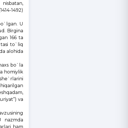
 nisbatan,
(1414-1492)
bo`lgan. U
d. Birgina
gan 166 ta
asi to`liq
ida alohida
haxs bo`la
ga homiylik
she`rlarini
hiqarilgan
 peshqadam,
uriyat”) va
mavzusining
. U nazmda
sarlari ham