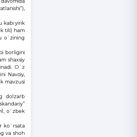
r
davomida
tlanishi”),
 kabi yirik
k tili) ham
 u o`zining
 borligini
am shaxsiy
inadi. O`z
ini Navoiy,
ik mavzusi
ng dolzarb
skandariy”
il, o`zbek
r ko`rsata
ng va shoh