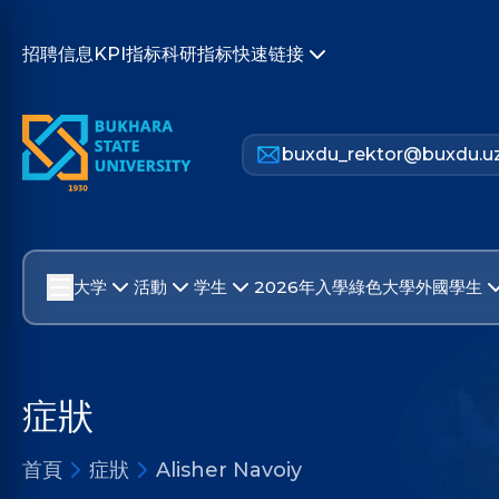
招聘信息
KPI指标
科研指标
快速链接
buxdu_rektor@buxdu.u
大学
活動
学生
2026年入學
綠色大學
外國學生
症狀
首頁
症狀
Alisher Navoiy