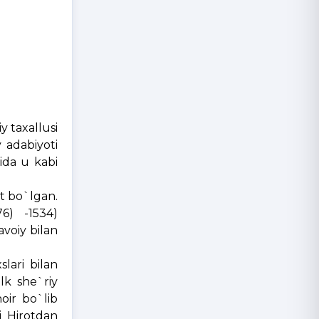
y taxallusi
y adabiyoti
ida u kabi
t bo`lgan.
76) -1534)
voiy bilan
lari bilan
ilk she`riy
oir bo`lib
i Hirotdan