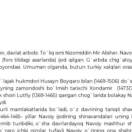
r, davlat arbobi. To`liq ismi Nizomiddin Mir Alisher. Navoi
(fors tilidagi asarlarida) ijod qilgan. G`arbda chig`ato
oyondasi. Umuman olganda, butun turkiy xalqlari oras
o`lajak hukmdori Husayn Boyqaro bilan (1469-1506) do`s
oiyning zamondoshi bo`lmish tarixchi Xondamir (1473(
oiri Lutfiy (1369-1465) qarigan chog`larida bolakay Na
di.
i mamlakatlarida bo`ladi, o`z davrining taniqli shaxs
1464-1465- yillar Navoiy ijodining shinavandalari uning 
rinib turibdiki, o`sha davrlardayoq Navoiy mashhur sh
o`zaro ichki nizolar tufayli Navoiy o`zining ona shahr