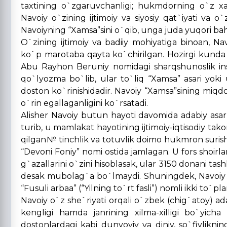
taxtining o`zgaruvchanligi; hukmdorning o`z xalqi
Navoiy o`zining ijtimoiy va siyosiy qat`iyati va o
Navoiyning “Xamsa”sini o`qib, unga juda yuqori ba
O`zining ijtimoiy va badiiy mohiyatiga binoan, N
ko`p marotaba qayta ko`chirilgan. Hozirgi kunda 
Abu Rayhon Beruniy nomidagi sharqshunoslik inst
qo`lyozma bo`lib, ular to`liq “Xamsa” asari yoki u
doston ko`rinishidadir. Navoiy “Xamsa”sining miqdo
o`rin egallaganligini ko`rsatadi.
Alisher Navoiy butun hayoti davomida adabiy asarl
turib, u mamlakat hayotining ijtimoiy-iqtisodiy takom
qilgan№ tinchlik va totuvlik doimo hukmron surishig
“Devoni Foniy” nomi ostida jamlagan. U fors shoirl
g`azallarini o`zini hisoblasak, ular 3150 donani ta
desak mubolag`a bo`lmaydi. Shuningdek, Navoiy fors t
“Fusuli arbaa” (“Yilning to`rt fasli”) nomli ikki to`pl
Navoiy o`z she`riyati orqali o`zbek (chig`atoy) ad
kengligi hamda janrining xilma-xilligi bo`yich
dostonlardagi kabi dunyoviy va diniy, so`fiyliknin