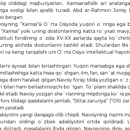
 oldidagi majburiyatlari... Xamsanafislik an`analariga
`ziga xosligi bilan ajralib turadi. Abd ar-Rahmon Jomiy 
ho bergan.
avoiyning “Xamsa”si O`rta Osiyoda yuqori o`ringa ega 
“Xamsa” yoki uning dostonlarining katta ro`yxati mavju
ituti fondining o`zida XV-XX asrlarda qayta ko`chiril
ning alohida dostonlarini tashkil etadi. Shulardan 84 t
ri va keng tarqalishi uni O`rta Osiyo intellektual hayot
arni siyosat bilan birlashtirgan. Yuqori mansabga ega s
illashishiga katta hissa qo`shgan; ilm, fan, san`at rivoji
a doim harakat qilgan.Navoiy forsiy tilida yozilgan o`z 
ari bilan ham bellashmoqchi bo`lgan. To`plam shaklida c
shkil etadi. Navoiy yozgan she`rlarining miqdoriga ko`ra
ilidagi qasidalarini jamlab, “Sittai zaruriya” (“Olti zar
am yaratadi.
abiyotini yangi darajaga olib chiqdi. Navoiyning nazmi 
a undan oldingi o`zbek adabiyotini ortda qoldiradi
g dolzarb masalalarini ifoda qilgan. Navoiyning diniy a