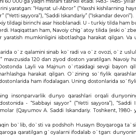
i 60 000 ga yaqin misrani tashkil etadi. 1483- 1485- yilla
i yaratgan: “Hayrat ul-Abror” (“Yaxshi kishilarning hayra
” (“Yetti sayyora”), “Saddi Iskandariy” (“Iskandar devori”).
tildagi birinchi asar hisoblanadi. U - turkiy tilda ham bu
erdi. Haqiqattan ham, Navoiy chig`atoy tilida (eski o`zbe
sar yaratish mumkinligini isbotlashga harakat qilgan. Va
ida o`z qalamini sinab ko`radi va o`z ovozi, o`z uslubi
n” mavzusida 120 dan ziyod doston yaratilgan. Navoiy h
stonda Layli va Majnun o`rtasidagi sevgi bayon qil
sharhlashga harakat qilgan. O`zining so`fiylik qarashlar
dostonlarida ham ifodalagan. Uning dostonlarida so`fiyl
ing insonparvarlik dunyo qarashlari orqali dunyoni
stonida - “Sabbayi sayyor” (“Yetti sayyora”), “Saddi I
olar (Qayumov A. Saddi Iskandariy. Toshkent, 1980- y
aqin bo`lib, do`sti va podshoh Husayn Boyqaroga ta`si
yqaroga qaratilgan g`oyalarni ifodalab o`tgan: dunyoni