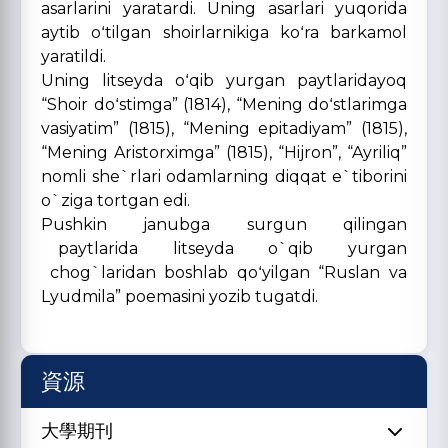
asarlarini yaratardi. Uning asarlari yuqorida
aytib oʻtilgan shoirlarnikiga koʻra barkamol
yaratildi.
Uning litseyda oʻqib yurgan paytlaridayoq
“Shoir doʻstimga” (1814), “Mening doʻstlarimga
vasiyatim” (1815), “Mening epitadiyam” (1815),
“Mening Aristorximga” (1815), “Hijron”, “Ayriliq”
nomli she`rlari odamlarning diqqat e`tiborini
o`ziga tortgan edi.
Pushkin janubga surgun qilingan
paytlarida litseyda o`qib yurgan
chog`laridan boshlab qoʻyilgan “Ruslan va
Lyudmila” poemasini yozib tugatdi.
資源
大學期刊