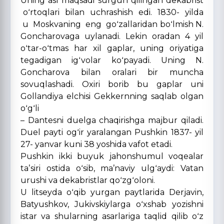
Uning asl maqsadi surgun qilingan dekabrist
oʻrtoqlari bilan uchrashish edi. 1830- yilda
u Moskvaning eng goʻzallaridan boʻlmish N.
Goncharovaga uylanadi. Lekin oradan 4 yil
oʻtar-oʻtmas har xil gaplar, uning oriyatiga
tegadigan igʻvolar koʻpayadi. Uning N.
Goncharova bilan oralari bir muncha
sovuqlashadi. Oxiri borib bu gaplar uni
Gollandiya elchisi Gekkernning saqlab olgan
oʻgʻli
– Dantesni duelga chaqirishga majbur qiladi.
Duel payti ogʻir yaralangan Pushkin 1837- yil
27- yanvar kuni 38 yoshida vafot etadi.
Pushkin ikki buyuk jahonshumul voqealar
taʼsiri ostida oʻsib, maʼnaviy ulgʻaydi: Vatan
urushi va dekabristlar qoʻzgʻoloni.
U litseyda oʻqib yurgan paytlarida Derjavin,
Batyushkov, Jukivskiylarga oʻxshab yozishni
istar va shularning asarlariga taqlid qilib oʻz