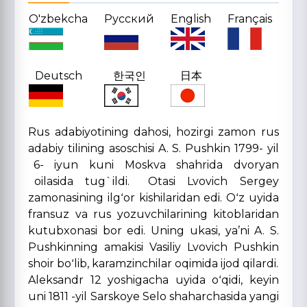
O'zbekcha
Русский
English
Français
Deutsch
한국인
日本
Rus adabiyotining dahosi, hozirgi zamon rus
adabiy tilining asoschisi A. S. Pushkin 1799- yil
6- iyun kuni Moskva shahrida dvoryan
oilasida tug`ildi. Otasi Lvovich Sergey
zamonasining ilgʻor kishilaridan edi. Oʻz uyida
fransuz va rus yozuvchilarining kitoblaridan
kutubxonasi bor edi. Uning ukasi, yaʼni A. S.
Pushkinning amakisi Vasiliy Lvovich Pushkin
shoir boʻlib, karamzinchilar oqimida ijod qilardi.
Aleksandr 12 yoshigacha uyida oʻqidi, keyin
uni 1811 -yil Sarskoye Selo shaharchasida yangi