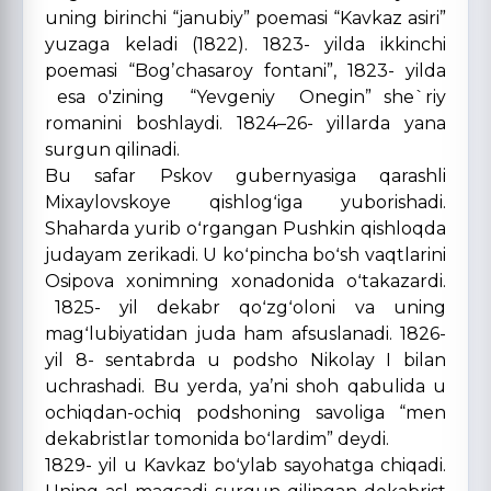
uning birinchi “janubiy” poemasi “Kavkaz asiri”
yuzaga keladi (1822). 1823- yilda ikkinchi
poemasi “Bogʼchasaroy fontani”, 1823- yilda
esa o'zining “Yevgeniy Onegin” she`riy
romanini boshlaydi. 1824–26- yillarda yana
surgun qilinadi.
Bu safar Pskov gubernyasiga qarashli
Mixaylovskoye qishlogʻiga yuborishadi.
Shaharda yurib oʻrgangan Pushkin qishloqda
judayam zerikadi. U koʻpincha boʻsh vaqtlarini
Osipova xonimning xonadonida oʻtakazardi.
1825- yil dekabr qoʻzgʻoloni va uning
magʻlubiyatidan juda ham afsuslanadi. 1826-
yil 8- sentabrda u podsho Nikolay I bilan
uchrashadi. Bu yerda, yaʼni shoh qabulida u
ochiqdan-ochiq podshoning savoliga “men
dekabristlar tomonida boʻlardim” deydi.
1829- yil u Kavkaz boʻylab sayohatga chiqadi.