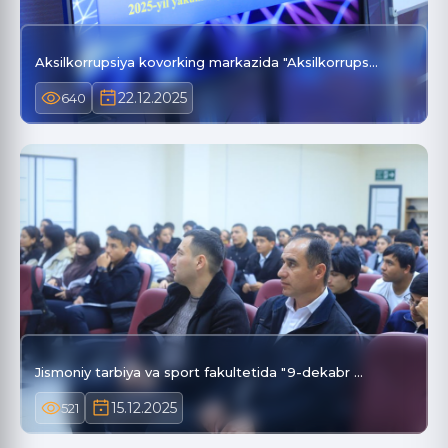
Aksilkorrupsiya kovorking markazida "Aksilkorrups…
22.12.2025
640
Jismoniy tarbiya va sport fakultetida "9-dekabr …
15.12.2025
521