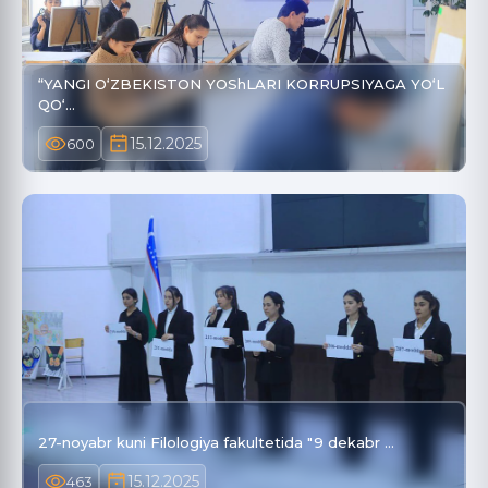
“YANGI O‘ZBEKISTON YOShLARI KORRUPSIYAGA YO‘L
QO‘…
15.12.2025
600
27-noyabr kuni Filologiya fakultetida "9 dekabr …
15.12.2025
463