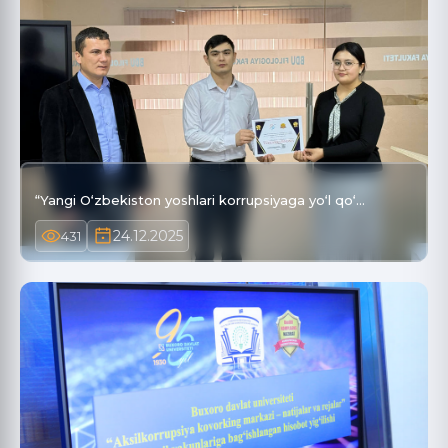
“Yangi O‘zbekiston yoshlari korrupsiyaga yo‘l qo‘…
24.12.2025
431