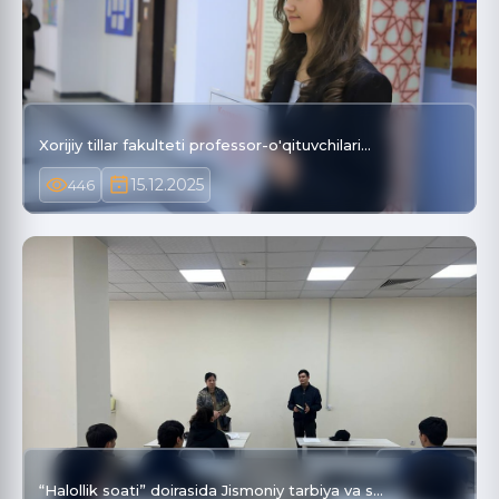
Xorijiy tillar fakulteti professor-o'qituvchilari…
15.12.2025
446
“Halollik soati” doirasida Jismoniy tarbiya va s…