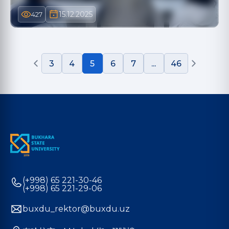
15.12.2025
427
3
4
5
6
7
...
46
(+998) 65 221-30-46
(+998) 65 221-29-06
buxdu_rektor@buxdu.uz