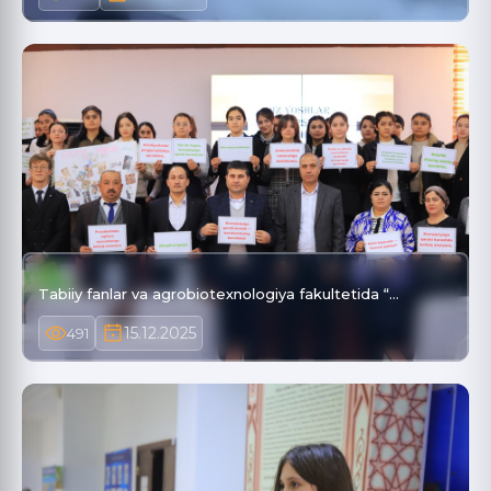
Tabiiy fanlar va agrobiotexnologiya fakultetida “…
15.12.2025
491