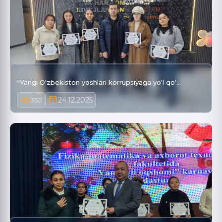
“Yangi O‘zbekiston yoshlari korrupsiyaga yo‘l qo‘…
24.12.2025
350