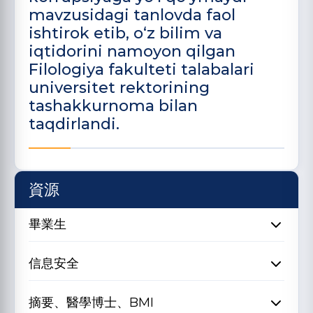
mavzusidagi tanlovda faol
ishtirok etib, o‘z bilim va
iqtidorini namoyon qilgan
Filologiya fakulteti talabalari
universitet rektorining
tashakkurnoma bilan
taqdirlandi.
資源
畢業生
信息安全
摘要、醫學博士、BMI