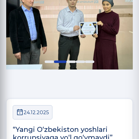
24.12.2025
“Yangi O‘zbekiston yoshlari
korrupsiyaga yo‘l qo‘ymaydi”