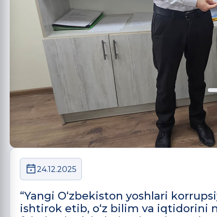
24.12.2025
“Yangi O‘zbekiston yoshlari korrups
ishtirok etib, o‘z bilim va iqtidorin