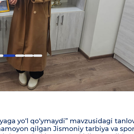
iyaga yo‘l qo‘ymaydi” mavzusidagi tanlo
i namoyon qilgan Jismoniy tarbiya va spo