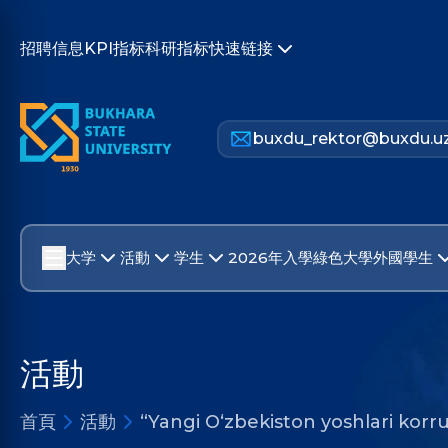
招聘信息
KPI指标
科研指标
快速链接
buxdu_rektor@buxdu.u
大学
活動
学生
2026年入學
綠色大學
外國學生
活動
首頁
活動
“Yangi O‘zbekiston yoshlari korru