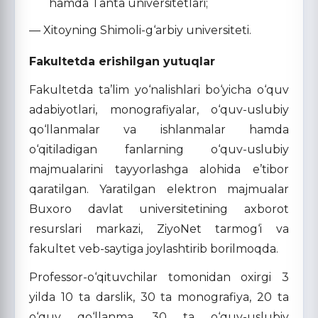
hamda Tanta universitetlari;
— Xitoyning Shimoli-g‘arbiy universiteti.
Fakultetda erishilgan yutuqlar
Fakultetda ta’lim yo‘nalishlari bo‘yicha o‘quv
adabiyotlari, monografiyalar, o‘quv-uslubiy
qo‘llanmalar va ishlanmalar hamda
o‘qitiladigan fanlarning o‘quv-uslubiy
majmualarini tayyorlashga alohida e’tibor
qaratilgan. Yaratilgan elektron majmualar
Buxoro davlat universitetining axborot
resurslari markazi, ZiyoNet tarmog‘i va
fakultet veb-saytiga joylashtirib borilmoqda.
Professor-o‘qituvchilar tomonidan oxirgi 3
yilda 10 ta darslik, 30 ta monografiya, 20 ta
o‘quv qo‘llanma, 30 ta o‘quv-uslubiy