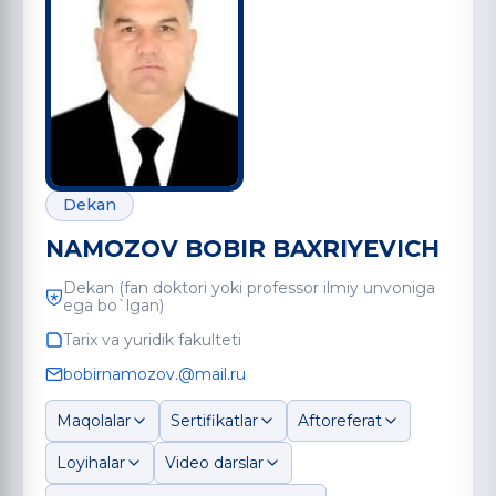
Dekan
NAMOZOV BOBIR BAXRIYEVICH
Dekan (fan doktori yoki professor ilmiy unvoniga
ega bo`lgan)
Tarix va yuridik fakulteti
bobirnamozov.@mail.ru
Maqolalar
Sertifikatlar
Aftoreferat
Loyihalar
Video darslar