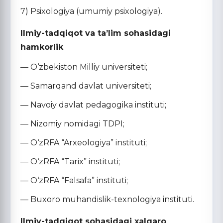
7) Psixologiya (umumiy psixologiya).
Ilmiy-tadqiqot va ta’lim sohasidagi
hamkorlik
— O‘zbekiston Milliy universiteti;
— Samarqand davlat universiteti;
— Navoiy davlat pedagogika instituti;
— Nizomiy nomidagi TDPI;
— O‘zRFA “Arxeologiya” instituti;
— O‘zRFA “Tarix” instituti;
— O‘zRFA “Falsafa” instituti;
— Buxoro muhandislik-texnologiya instituti.
Ilmiy-tadqiqot sohasidagi xalqaro