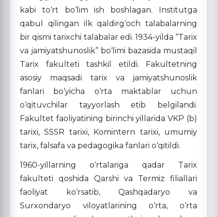
kabi to‘rt bo‘lim ish boshlagan. Institutga
qabul qilingan ilk qaldirg‘och talabalarning
bir qismi tarixchi talabalar edi. 1934-yilda “Tarix
va jamiyatshunoslik” bo‘limi bazasida mustaqil
Tarix fakulteti tashkil etildi. Fakultetning
asosiy maqsadi tarix va jamiyatshunoslik
fanlari bo‘yicha o‘rta maktablar uchun
o‘qituvchilar tayyorlash etib belgilandi.
Fakultet faoliyatining birinchi yillarida VKP (b)
tarixi, SSSR tarixi, Komintern tarixi, umumiy
tarix, falsafa va pedagogika fanlari o‘qitildi.
1960-yillarning o‘rtalariga qadar Tarix
fakulteti qoshida Qarshi va Termiz filiallari
faoliyat ko‘rsatib, Qashqadaryo va
Surxondaryo viloyatlarining o‘rta, o‘rta