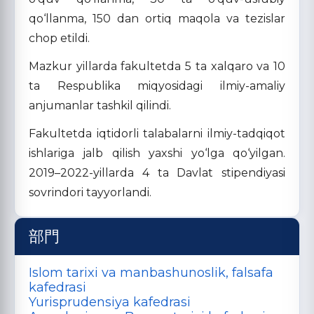
qo‘llanma, 150 dan ortiq maqola va tezislar
chop etildi.
Mazkur yillarda fakultetda 5 ta xalqaro va 10
ta Respublika miqyosidagi ilmiy-amaliy
anjumanlar tashkil qilindi.
Fakultetda iqtidorli talabalarni ilmiy-tadqiqot
ishlariga jalb qilish yaxshi yo‘lga qo‘yilgan.
2019–2022-yillarda 4 ta Davlat stipendiyasi
sovrindori tayyorlandi.
部門
Islom tarixi va manbashunoslik, falsafa
kafedrasi
Yurisprudensiya kafedrasi