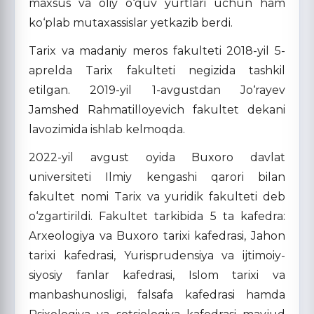
maxsus va oliy o‘quv yurtlari uchun ham
ko‘plab mutaxassislar yetkazib berdi.
Tarix va madaniy meros fakulteti 2018-yil 5-
aprelda Tarix fakulteti negizida tashkil
etilgan. 2019-yil 1-avgustdan Jo‘rayev
Jamshed Rahmatilloyevich fakultet dekani
lavozimida ishlab kelmoqda.
2022-yil avgust oyida Buxoro davlat
universiteti Ilmiy kengashi qarori bilan
fakultet nomi Tarix va yuridik fakulteti deb
o‘zgartirildi. Fakultet tarkibida 5 ta kafedra:
Arxeologiya va Buxoro tarixi kafedrasi, Jahon
tarixi kafedrasi, Yurisprudensiya va ijtimoiy-
siyosiy fanlar kafedrasi, Islom tarixi va
manbashunosligi, falsafa kafedrasi hamda