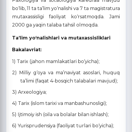
Psixologiya va sotsiologiya kafedrasi mavjud
bo‘lib, 11 ta ta’lim yo‘nalishi va 7 ta magistratura
mutaxassisligi faoliyat ko‘rsatmoqda. Jami
2000 ga yaqin talaba tahsil olmoqda.
Ta’lim yo‘nalishlari va mutaxassisliklari
Bakalavriat:
1) Tarix (jahon mamlakatlari bo‘yicha);
2) Milliy g‘oya va ma’naviyat asoslari, huquq
ta’limi (faqat 4-bosqich talabalari mavjud);
3) Arxeologiya;
4) Tarix (islom tarixi va manbashunosligi);
5) Ijtimoiy ish (oila va bolalar bilan ishlash);
6) Yurisprudensiya (faoliyat turlari bo‘yicha);