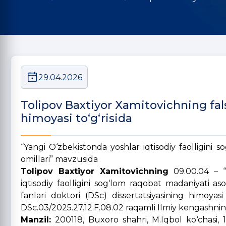
29.04.2026
Tolipov Baxtiyor Xamitovichning falsa
himoyasi to‘g‘risida
“Yangi O‘zbekistonda yoshlar iqtisodiy faolligini so
omillari” mavzusida
Tolipov Baxtiyor Xamitovichning
09.00.04 – “Ij
iqtisodiy faolligini sog‘lom raqobat madaniyati asos
fanlari doktori (DSc) dissertatsiyasining himoyas
DSc.03/2025.27.12.F.08.02 raqamli Ilmiy kengashning 
Manzil:
200118, Buxoro shahri, M.Iqbol ko‘chasi, 1