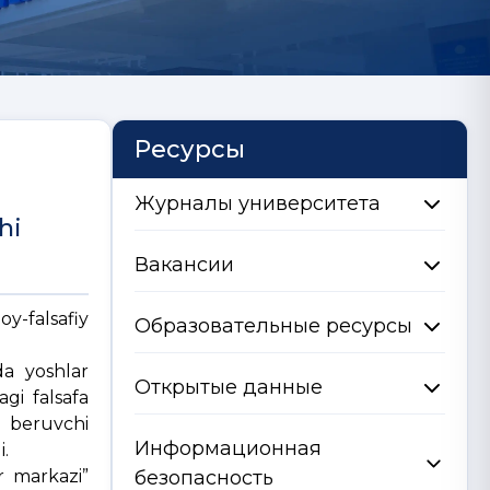
Ресурсы
Журналы университета
hi
Вакансии
oy-falsafiy
Образовательные ресурсы
da yoshlar
Открытые данные
agi falsafa
r beruvchi
Информационная
i.
r markazi”
безопасность