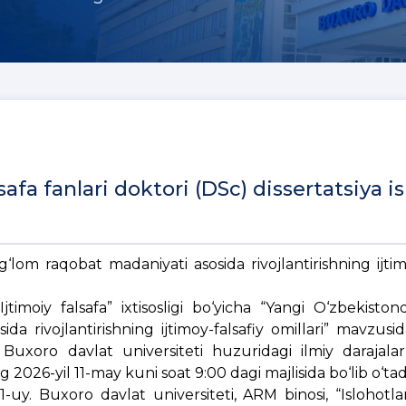
fa fanlari doktori (DSc) dissertatsiya is
g‘lom raqobat madaniyati asosida rivojlantirishning ijtim
timoiy falsafa” ixtisosligi bo‘yicha “Yangi O‘zbekiston
ida rivojlantirishning ijtimoy-falsafiy omillari” mavzusid
i Buxoro davlat universiteti huzuridagi ilmiy darajala
2026-yil 11-may kuni soat 9:00 dagi majlisida bo‘lib o‘tad
1-uy. Buxoro davlat universiteti, ARM binosi, “Islohotla