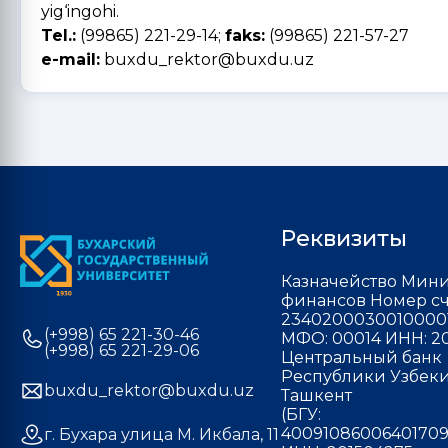
yig‘ingohi.
Tel.:
(99865) 221-29-14;
faks:
(99865) 221-57-27
e-mail:
buxdu_rektor@buxdu.uz
Реквизиты
Казначейство Мини
финансов Номер сч
2340200030010000
(+998) 65 221-30-46
МФО: 00014 ИНН: 20
(+998) 65 221-29-06
Центральный банк
Республики Узбекис
buxdu_rektor@buxdu.uz
Ташкент
(БГУ:
40091086006401709
г. Бухара улица М. Икбала, 11