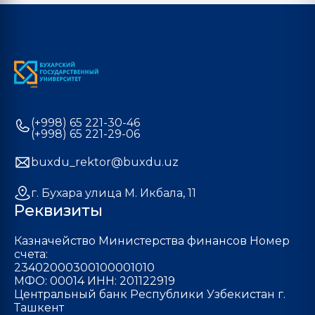
(+998) 65 221-30-46
(+998) 65 221-29-06
buxdu_rektor@buxdu.uz
г. Бухара улица М. Икбала, 11
Реквизиты
Казначейство Министерства финансов Номер
счета:
23402000300100001010
МФО: 00014 ИНН: 201122919
Центральный банк Республики Узбекистан г.
Ташкент