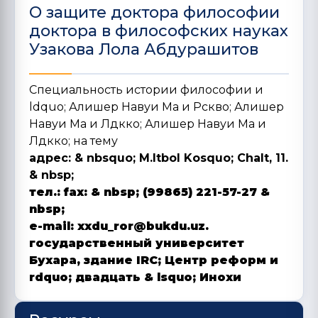
О защите доктора философии
доктора в философских науках
Узакова Лола Абдурашитов
Специальность истории философии и
ldquo; Алишер Навуи Ма и Рскво; Алишер
Навуи Ма и Лдкко; Алишер Навуи Ма и
Лдкко;
на тему
адрес:
& nbsquo; M.Itbol Kosquo; Chalt, 11.
& nbsp;
тел.:
fax:
& nbsp; (99865) 221-57-27 &
nbsp;
e-mail:
xxdu_ror@bukdu.uz.
государственный университет
Бухара, здание IRC; Центр реформ и
rdquo; двадцать & lsquo; Инохи