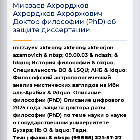
Мирзаев Ахрорджов
Ахрорджов Ахроржович
Доктор философии (PhD) об
защите диссертации
mirzayev akhrong akhrong akhrorjon
azamovich
& nbsp; 09.00.03 & ndash; &
ldquo; История философии & rdquo;
Специальность BO & LSQU; АНБ & ldquo;
Философский антропологический
анализ мистических взглядов на Ибн
аль-Арабик & Rdquo; Описание
философии (PhD) Описание цифрового
2025 года, защита доктора даты
философии (PhD) по теме науки о науке
о государственном университете
Бухара; lib O & lsquo; Тади.
Тел:
;
факс:
& nbsp;
(99865) 221-57-27