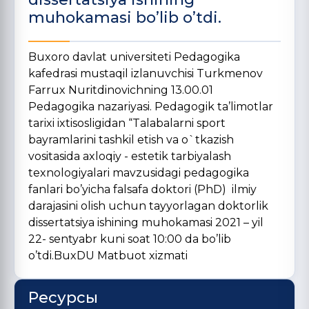
muhokamasi bo’lib o’tdi.
Buxoro davlat universiteti Pedagogika
kafedrasi mustaqil izlanuvchisi Turkmenov
Farrux Nuritdinovichning 13.00.01
Pedagogika nazariyasi. Pedagogik ta’limotlar
tarixi ixtisosligidan “Talabalarni sport
bayramlarini tashkil etish va o`tkazish
vositasida axloqiy - estetik tarbiyalash
texnologiyalari mavzusidagi pedagogika
fanlari bo’yicha falsafa doktori (PhD) ilmiy
darajasini olish uchun tayyorlagan doktorlik
dissertatsiya ishining muhokamasi 2021 – yil
22- sentyabr kuni soat 10:00 da bo’lib
o’tdi.BuxDU Matbuot xizmati
Ресурсы