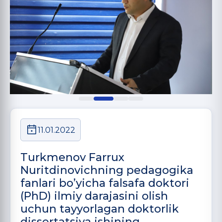
11.01.2022
Turkmenov Farrux
Nuritdinovichning pedagogika
fanlari bo’yicha falsafa doktori
(PhD) ilmiy darajasini olish
uchun tayyorlagan doktorlik
dissertatsiya ishining