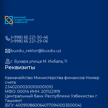
(+998) 65 221-30-46
(+998) 65 221-29-06
buxdu_rektor@buxdu.uz
г. Бухара улица М. Икбала, 11
Реквизиты
Казначейство Министерства финансов Номер
счета:
23402000300100001010
МФО: 00014 ИНН: 201122919
Центральный банк Республики Узбекистан г.
Ташкент
(БГУ: 400910860064017094100350004)