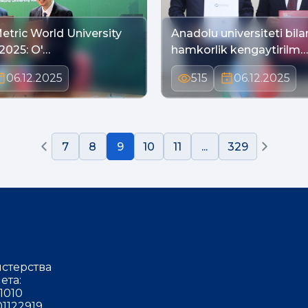
etric World University
Anadolu universiteti bila
2025: O'…
hamkorlik kengaytirilm…
06.12.2025
515
06.12.2025
7
8
9
10
11
...
329
стерства
ета:
1010
1122919