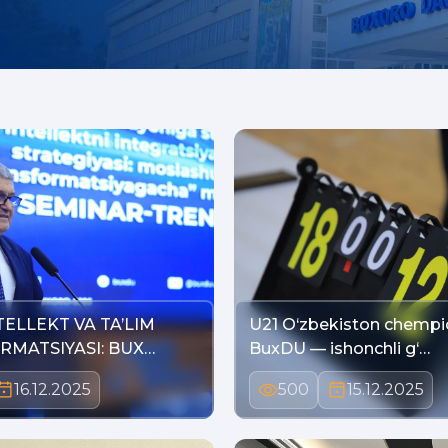
NTELLEKT VA TA’LIM
U21 O‘zbekiston chempio
RMATSIYASI: BUX…
BuxDU — ishonchli g‘…
16.12.2025
500
15.12.2025