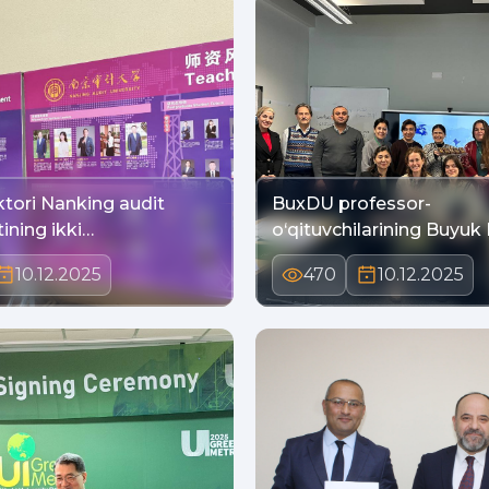
tori Nanking audit
BuxDU professor-
tining ikki…
o‘qituvchilarining Buyuk 
10.12.2025
470
10.12.2025