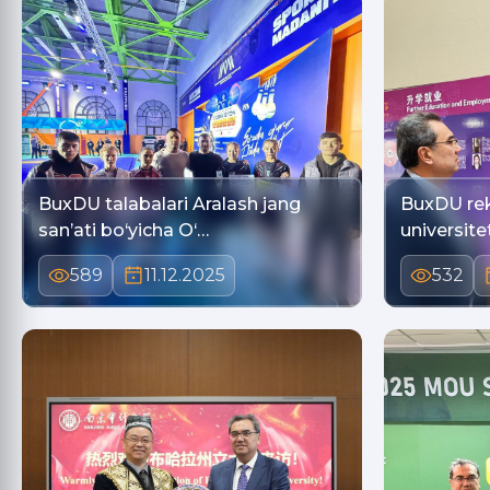
BuxDU talabalari Aralash jang
BuxDU rek
san’ati bo‘yicha O‘…
universite
589
11.12.2025
532