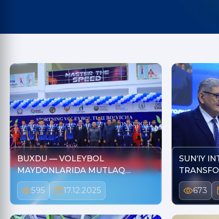
BUXDU — VOLEYBOL
SUN’IY I
MAYDONLARIDA MUTLAQ
TRANSFO
YETAKCHI!
595
17.12.2025
673