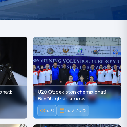
nati:
U20 O‘zbekiston chempionati:
BuxDU qizlar jamoasi…
520
15.12.2025