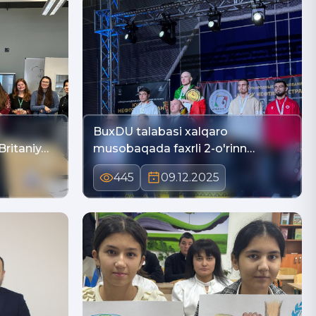
BuxDU talabasi xalqaro
Britaniy…
musobaqada faxrli 2-o'rinn…
445
09.12.2025