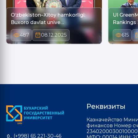
O‘zbekiston–Xitoy hamkorligi:
UI GreenM
Buxoro davlat unive…
Rankings 
487
08.12.2025
615
Реквизиты
Казначейство Мини
финансов Номер сч
2340200030010000
(+998) 65 221-30-46
МФО: 00014 ИНН: 20