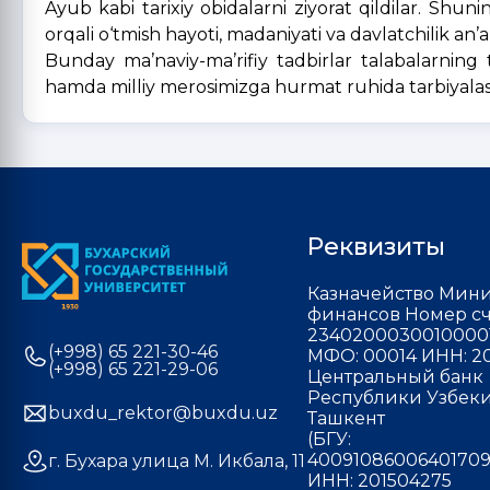
Ayub kabi tarixiy obidalarni ziyorat qildilar. S
orqali o‘tmish hayoti, madaniyati va davlatchilik an’
Bunday ma’naviy-ma’rifiy tadbirlar talabalarning t
hamda milliy merosimizga hurmat ruhida tarbiyala
Реквизиты
Казначейство Мини
финансов Номер сч
2340200030010000
(+998) 65 221-30-46
МФО: 00014 ИНН: 20
(+998) 65 221-29-06
Центральный банк
Республики Узбекис
buxdu_rektor@buxdu.uz
Ташкент
(БГУ:
40091086006401709
г. Бухара улица М. Икбала, 11
ИНН: 201504275