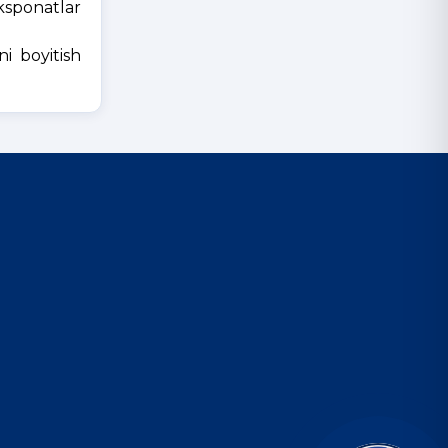
ksponatlar
i boyitish