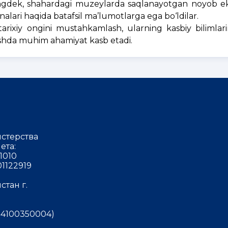
huningdek, shahardagi muzeylarda saqlanayotgan noyob e
analari haqida batafsil ma’lumotlarga ega bo‘ldilar.
arixiy ongini mustahkamlash, ularning kasbiy bilimlarin
shda muhim ahamiyat kasb etadi.
стерства
ета:
1010
1122919
тан г.
4100350004)