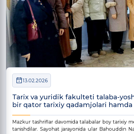
13.02.2026
Tarix va yuridik fakulteti talaba-yos
bir qator tarixiy qadamjolari hamda 
Mazkur tashriflar davomida talabalar boy tarixiy me
tanishdilar. Sayohat jarayonida ular Bahouddin 