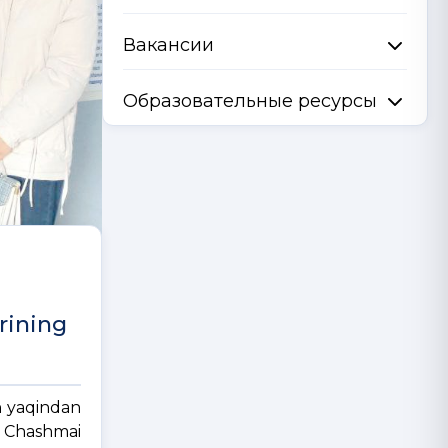
Вакансии
Образовательные ресурсы
hrining
an yaqindan
a Chashmai