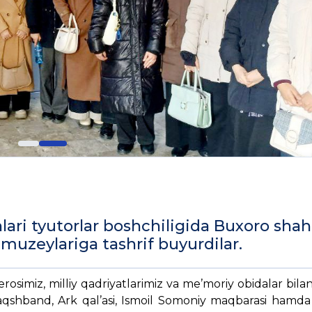
hlari tyutorlar boshchiligida Buxoro sha
muzeylariga tashrif buyurdilar.
rosimiz, milliy qadriyatlarimiz va me’moriy obidalar bil
Naqshband, Ark qal’asi, Ismoil Somoniy maqbarasi hamd