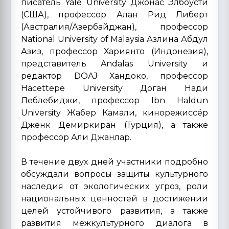
писатель Yale University Джонас Элбоусти
(США), профессор Алан Рид Либерт
(Австралия/Азербайджан), профессор
National University of Malaysia Азлина Абдул
Азиз, профессор Хариянто (Индонезия),
представитель Andalas University и
редактор DOAJ Хандоко, профессор
Hacettepe University Доган Нади
Леблебиджи, профессор Ibn Haldun
University Жабер Камали, кинорежиссёр
Дженк Демиркиран (Турция), а также
профессор Али Джанлар.
В течение двух дней участники подробно
обсуждали вопросы защиты культурного
наследия от экологических угроз, роли
национальных ценностей в достижении
целей устойчивого развития, а также
развития межкультурного диалога в