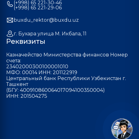
(+998) 65 221-30-46
(+998) 65 221-29-06
buxdu_rektor@buxdu.uz
г. Бухара улица М. Икбала, 11
Реквизиты
Казначейство Министерства финансов Номер
счета:
23402000300100001010
МФО: 00014 ИНН: 201122919
Центральный банк Республики Узбекистан г.
Ташкент
(БГУ: 400910860064017094100350004)
ИНН: 201504275