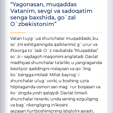
“Yagonasan, muqaddas
Vatanim, sevgi va sadoqatim
senga baxshida, go`zal
O`zbekistonim”
Vatan tuyg`usi shunchalar muqaddaski, bu
so`zni eshitganingda qalblarimiz g`urur va
iftixorga to`ladi. O`z navbatida “Muqaddas”
so`zi – sajdagoh maqomini anglatadi. Davlat
madhiyasi shunchalar ta’sirliki, u yangraganda
beixtiyor qaddingni roslaysan va qo`ling
ko`ksingga intiladi. Millat bayrog`i
shunchalar ulug`vorki, u boshing uzra
hilpiraganda osmon sari mag`rur boqasan va
ko`zingda yosh qalqiydi. Davlat timsoli
shunchalar teranki, unda sening ezguliging
va bag`rikengliging in’ikosini
sezasan.Yurtboshimizning istiqlolni asrash,