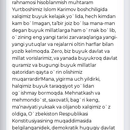
rahnamosi hisoblanmish muhtaram
Yurtboshimiz Islom Karimov boshchiligida
xalqimiz buyuk kelajak yo`lida, hech kimdan
kam bo`lmagan, ta’bir joiz bo`lsa mana-man
degan buyuk millatlarga ham o`rnak bo`lib,
o`zining eng yangi tarixi zarvaraqlariga yangi-
yangi yutuqlar va rejalarni oltin harflar bilan
yozib kelmoqda. Zero, biz buyuk davlat va
millat vorislarimiz, va yanada buyukroq davlat
quramiz va bugungi buyuk millatlar
qatoridan qayta o`rin olishimiz
muqarrardir!Mana, yigirma uch yildirki,
halqimiz buyuk taraqqiyot yo`lidan
og`ishmay bormoqda. Mehnatkash va
mehmondo`st, saxovatli, bag`ri keng,
ma’naviyati yuksak va olijanob xalqimiz o`z
oldiga, O`zbekiston Respublikasi
Konstitusiyasining muqaddimasida
belgilanganidek, demokratik huquqiy davlat