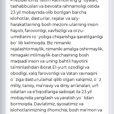
Prezidentimiz Islom Karimovning g`oyalari,
tashabbuslari va bevosita rahnamoligi ostida
23 yil mobaynida olib borilgan barcha
islohotlar, dasturlar, rejalar va sa’y-
harakatlarning bosh mezoni-ularning inson
hayoti, farovonligi, xavfsizligi va orzu-
umidlarini ro`yobga chiqarishga qaratilganligi
bo`lib kelmoqda. Biz nimaniki
rejalashtirmaylik, nimaniki amalga oshirmaylik,
nimagaki intilmaylik-barchasining bosh
maqsadi inson va uning bahtli hayotini
ta’minlashdan iborat.El-yurt ozodligi va
obodligi, xalq farovonligi va Vatan ravnaqini
o`ziga dasturulamal qilib olgan xalqimiz, o`z
milliy, tarixiy, ma’naviy va diniy an’analari, urf-
odatlari va e’tiqodlariga sadoqat ila 23 yil
mobaynida yangilash va yaratish yo`lidan
bormoqda. Davlatimiz, siyosatimiz va
islohotlarimizning ilhomchisi, bosh me’mori va