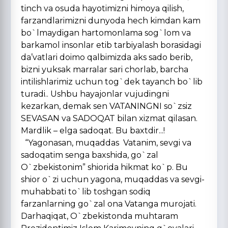
tinch va osuda hayotimizni himoya qilish,
farzandlarimizni dunyoda hech kimdan kam
bo`lmaydigan hartomonlama sog`lom va
barkamol insonlar etib tarbiyalash borasidagi
da’vatlari doimo qalbimizda aks sado berib,
bizni yuksak marralar sari chorlab, barcha
intilishlarimiz uchun tog`dek tayanch bo`lib
turadi.. Ushbu hayajonlar vujudingni
kezarkan, demak sen VATANINGNI so`zsiz
SEVASAN va SADOQAT bilan xizmat qilasan.
Mardlik – elga sadoqat. Bu baxtdir...!
“Yagonasan, muqaddas Vatanim, sevgi va
sadoqatim senga baxshida, go`zal
O`zbekistonim” shiorida hikmat ko`p. Bu
shior o`zi uchun yagona, muqaddas va sevgi-
muhabbati to`lib toshgan sodiq
farzanlarning go`zal ona Vatanga murojati.
Darhaqiqat, O`zbekistonda muhtaram