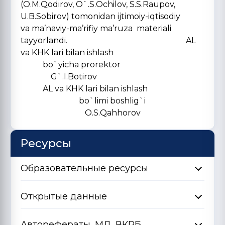
(O.M.Qodirov, O`.S.Ochilov, S.S.Raupov,
U.B.Sobirov) tomonidan ijtimoiy-iqtisodiy
va ma’naviy-ma’rifiy ma’ruza materiali
tayyorlandi. AL
va KHK lari bilan ishlash
bo`yicha prorektor
G`.I.Botirov
AL va KHK lari bilan ishlash
bo`limi boshlig`i
O.S.Qahhorov
Ресурсы
Образовательные ресурсы
Открытые данные
Авторефераты, МД, ВКРБ