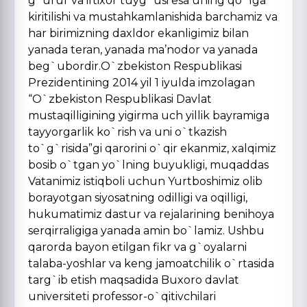
g`urur va iftixor tuyg`usi esa uning qo`lga
kiritilishi va mustahkamlanishida barchamiz va
har birimizning daxldor ekanligimiz bilan
yanada teran, yanada ma’nodor va yanada
beg`ubordir.O`zbekiston Respublikasi
Prezidentining 2014 yil 1 iyulda imzolagan
“O`zbekiston Respublikasi Davlat
mustaqilligining yigirma uch yillik bayramiga
tayyorgarlik ko`rish va uni o`tkazish
to`g`risida”gi qarorini o`qir ekanmiz, xalqimiz
bosib o`tgan yo`lning buyukligi, muqaddas
Vatanimiz istiqboli uchun Yurtboshimiz olib
borayotgan siyosatning odilligi va oqilligi,
hukumatimiz dastur va rejalarining benihoya
serqirraligiga yanada amin bo`lamiz. Ushbu
qarorda bayon etilgan fikr va g`oyalarni
talaba-yoshlar va keng jamoatchilik o`rtasida
targ`ib etish maqsadida Buxoro davlat
universiteti professor-o`qitivchilari