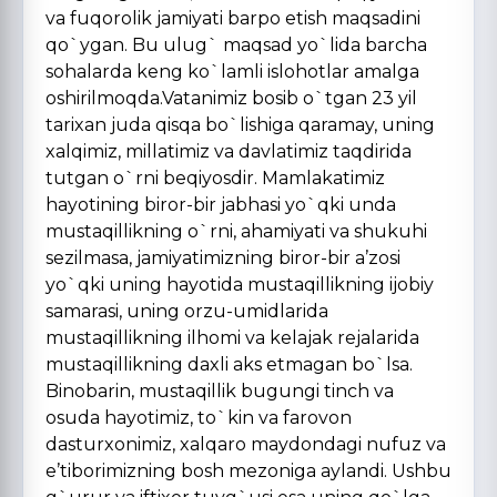
va fuqorolik jamiyati barpo etish maqsadini
qo`ygan. Bu ulug` maqsad yo`lida barcha
sohalarda keng ko`lamli islohotlar amalga
oshirilmoqda.Vatanimiz bosib o`tgan 23 yil
tarixan juda qisqa bo`lishiga qaramay, uning
xalqimiz, millatimiz va davlatimiz taqdirida
tutgan o`rni beqiyosdir. Mamlakatimiz
hayotining biror-bir jabhasi yo`qki unda
mustaqillikning o`rni, ahamiyati va shukuhi
sezilmasa, jamiyatimizning biror-bir a’zosi
yo`qki uning hayotida mustaqillikning ijobiy
samarasi, uning orzu-umidlarida
mustaqillikning ilhomi va kelajak rejalarida
mustaqillikning daxli aks etmagan bo`lsa.
Binobarin, mustaqillik bugungi tinch va
osuda hayotimiz, to`kin va farovon
dasturxonimiz, xalqaro maydondagi nufuz va
e’tiborimizning bosh mezoniga aylandi. Ushbu