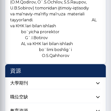
(O.M.Qodirov, O`.S.Ochilov, S.S.Raupov,
U.B.Sobirov) tomonidan ijtimoiy-iqtisodiy
va ma’naviy-ma’rifiy ma’ruza materiali
tayyorlandi. AL
va KHK lari bilan ishlash
bo`yicha prorektor
G`.I.Botirov
AL va KHK lari bilan ishlash
bo`limi boshlig`i
O.S.Qahhorov
資源
大學期刊
職位空缺
教育資源