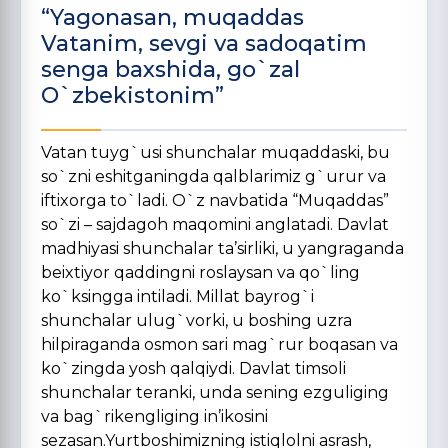
“Yagonasan, muqaddas
Vatanim, sevgi va sadoqatim
senga baxshida, go`zal
O`zbekistonim”
Vatan tuyg`usi shunchalar muqaddaski, bu
so`zni eshitganingda qalblarimiz g`urur va
iftixorga to`ladi. O`z navbatida “Muqaddas”
so`zi – sajdagoh maqomini anglatadi. Davlat
madhiyasi shunchalar ta’sirliki, u yangraganda
beixtiyor qaddingni roslaysan va qo`ling
ko`ksingga intiladi. Millat bayrog`i
shunchalar ulug`vorki, u boshing uzra
hilpiraganda osmon sari mag`rur boqasan va
ko`zingda yosh qalqiydi. Davlat timsoli
shunchalar teranki, unda sening ezguliging
va bag`rikengliging in’ikosini
sezasan.Yurtboshimizning istiqlolni asrash,