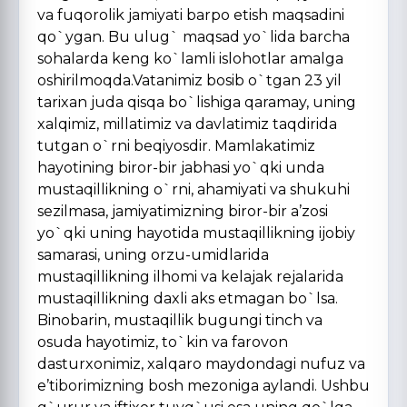
va fuqorolik jamiyati barpo etish maqsadini
qo`ygan. Bu ulug` maqsad yo`lida barcha
sohalarda keng ko`lamli islohotlar amalga
oshirilmoqda.Vatanimiz bosib o`tgan 23 yil
tarixan juda qisqa bo`lishiga qaramay, uning
xalqimiz, millatimiz va davlatimiz taqdirida
tutgan o`rni beqiyosdir. Mamlakatimiz
hayotining biror-bir jabhasi yo`qki unda
mustaqillikning o`rni, ahamiyati va shukuhi
sezilmasa, jamiyatimizning biror-bir a’zosi
yo`qki uning hayotida mustaqillikning ijobiy
samarasi, uning orzu-umidlarida
mustaqillikning ilhomi va kelajak rejalarida
mustaqillikning daxli aks etmagan bo`lsa.
Binobarin, mustaqillik bugungi tinch va
osuda hayotimiz, to`kin va farovon
dasturxonimiz, xalqaro maydondagi nufuz va
e’tiborimizning bosh mezoniga aylandi. Ushbu