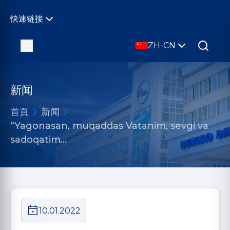
快速链接
ZH-CN
新闻
首頁
新闻
“Yagonasan, muqaddas Vatanim, sevgi va
sadoqatim…
10.01.2022