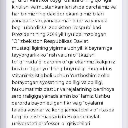
g`urur va iftixor tuyg`usi esa uning qo`lga
kiritilishi va mustahkamlanishida barchamiz va
har birimizning daxldor ekanligimiz bilan
yanada teran, yanada ma’nodor va yanada
beg`ubordir.O`zbekiston Respublikasi
Prezidentining 2014 yil 1 iyulda imzolagan
“O`zbekiston Respublikasi Davlat
mustaqilligining yigirma uch yillik bayramiga
tayyorgarlik ko`rish va uni o`tkazish
to`g`risida”gi qarorini o`qir ekanmiz, xalqimiz
bosib o`tgan yo`lning buyukligi, muqaddas
Vatanimiz istiqboli uchun Yurtboshimiz olib
borayotgan siyosatning odilligi va oqilligi,
hukumatimiz dastur va rejalarining benihoya
serqirraligiga yanada amin bo`lamiz. Ushbu
qarorda bayon etilgan fikr va g`oyalarni
talaba-yoshlar va keng jamoatchilik o`rtasida
targ`ib etish maqsadida Buxoro davlat
universiteti professor-o`qitivchilari