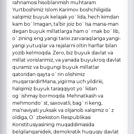
rahnamosi hisoblanmish muhtaram
Yurtboshimiz Islom Karimov boshchiligida
xalqimiz buyuk kelajak yo`lida, hech kimdan
kam bo`lmagan, ta’bir joiz bo`lsa mana-man
degan buyuk millatlarga ham o`rnak bo`lib,
o`zining eng yangi tarixi zarvaraqlariga yangi-
yangi yutuqlar va rejalarni oltin harflar bilan
yozib kelmoqda. Zero, biz buyuk davlat va
millat vorislarimiz, va yanada buyukroq davlat
quramiz va bugungi buyuk millatlar
qatoridan qayta o`rin olishimiz
muqarrardir!Mana, yigirma uch yildirki,
halqimiz buyuk taraqqiyot yo`lidan
og`ishmay bormoqda. Mehnatkash va
mehmondo`st, saxovatli, bag`ri keng,
ma’naviyati yuksak va olijanob xalqimiz o`z
oldiga, O`zbekiston Respublikasi
Konstitusiyasining muqaddimasida
belgilanganidek, demokratik huquqiy davlat