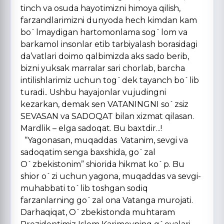
tinch va osuda hayotimizni himoya qilish,
farzandlarimizni dunyoda hech kimdan kam
bo`lmaydigan hartomonlama sog`lom va
barkamol insonlar etib tarbiyalash borasidagi
da’vatlari doimo qalbimizda aks sado berib,
bizni yuksak marralar sari chorlab, barcha
intilishlarimiz uchun tog`dek tayanch bo`lib
turadi.. Ushbu hayajonlar vujudingni
kezarkan, demak sen VATANINGNI so`zsiz
SEVASAN va SADOQAT bilan xizmat qilasan.
Mardlik – elga sadoqat. Bu baxtdir...!
“Yagonasan, muqaddas Vatanim, sevgi va
sadoqatim senga baxshida, go`zal
O`zbekistonim” shiorida hikmat ko`p. Bu
shior o`zi uchun yagona, muqaddas va sevgi-
muhabbati to`lib toshgan sodiq
farzanlarning go`zal ona Vatanga murojati.
Darhaqiqat, O`zbekistonda muhtaram