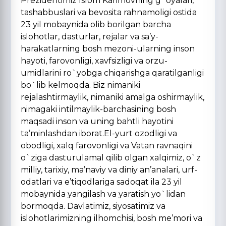
Prezidentimiz Islom Karimovning g`oyalari,
tashabbuslari va bevosita rahnamoligi ostida
23 yil mobaynida olib borilgan barcha
islohotlar, dasturlar, rejalar va sa’y-
harakatlarning bosh mezoni-ularning inson
hayoti, farovonligi, xavfsizligi va orzu-
umidlarini ro`yobga chiqarishga qaratilganligi
bo`lib kelmoqda. Biz nimaniki
rejalashtirmaylik, nimaniki amalga oshirmaylik,
nimagaki intilmaylik-barchasining bosh
maqsadi inson va uning bahtli hayotini
ta’minlashdan iborat.El-yurt ozodligi va
obodligi, xalq farovonligi va Vatan ravnaqini
o`ziga dasturulamal qilib olgan xalqimiz, o`z
milliy, tarixiy, ma’naviy va diniy an’analari, urf-
odatlari va e’tiqodlariga sadoqat ila 23 yil
mobaynida yangilash va yaratish yo`lidan
bormoqda. Davlatimiz, siyosatimiz va
islohotlarimizning ilhomchisi, bosh me’mori va