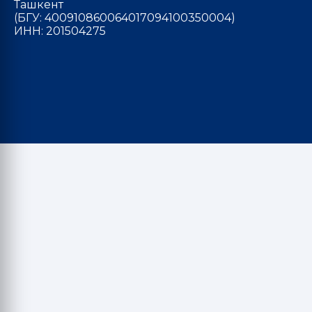
Ташкент
(БГУ: 400910860064017094100350004)
ИНН: 201504275