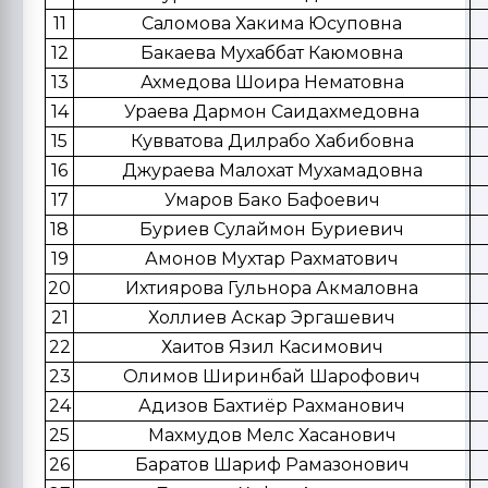
11
Саломова Хакима Юсуповна
12
Бакаева Мухаббат Каюмовна
13
Ахмедова Шоира Нематовна
14
Ураева Дармон Саидахмедовна
15
Кувватова Дилрабо Хабибовна
16
Джураева Малохат Мухамадовна
17
Умаров Бако Бафоевич
18
Буриев Сулаймон Буриевич
19
Амонов Мухтар Рахматович
20
Ихтиярова Гульнора Акмаловна
21
Холлиев Аскар Эргашевич
22
Хаитов Язил Касимович
23
Олимов Ширинбай Шарофович
24
Адизов Бахтиёр Рахманович
25
Махмудов Мелс Хасанович
26
Баратов Шариф Рамазонович