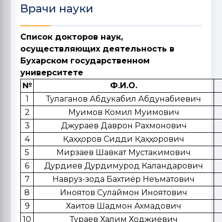
Врачи науки
Список докторов наук,
осуществляющих деятельность в
Бухарском государственном
университете
№
Ф.И.О.
1
Тулаганов Абдукабил Абдунабиевич
2
Муқимов Комил Муқимович
3
Джураев Даврон Рахмонович
4
Қаҳҳоров Сиддиқ Қаҳҳорович
5
Мирзаев Шавкат Мустакимович
6
Дурдиев Дурдимурод Каландарович
7
Навруз-зода Бахтиёр Неъматович
8
Иноятов Сулаймон Иноятович
9
Хаитов Шадмон Ахмадович
10
Тураев Халим Ходжиевич