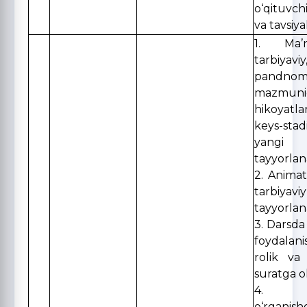
o‘qituvch
va tavsiya
1. Ma’na
tarbiyav
pandnom
mazmuni
hikoyat
keys-st
yangi
tayyorlan
2. Animats
tarbiya
tayyorlan
3. Darsda 
foydala
rolik va 
suratga ol
4. In
o‘rganish