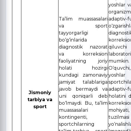
yoshlar v
organizm
Ta’lim muassasalari
adaptiv-f
va sport
o‘zgarishl
tayyorgarligi
diagn
bo‘g‘inlarida
korreks
diagnostik nazorat
qiluvc
va korreksion
laborator
faoliyatning joriy
mumkin.
holati hozirgi
O‘quvch
kundagi zamonaviy
yosh
jamiyat talablariga
sportchil
javob bermaydi va
adaptiv-f
Jismoniy
uni qoniqarli deb
holatini 
tarbiya va
bo‘lmaydi. Bu, ta’lim
korreksi
sport
muassasalari
mohiyati
kontingenti,
tuzil
sportchilarning
yo‘nalishl