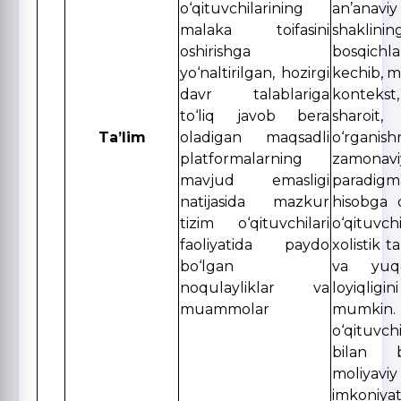
o‘qituvchilarining
an’anaviy
malaka toifasini
shaklin
oshirishga
bosqich
yo‘naltirilgan, hozirgi
kechib, m
davr talablariga
konteks
to‘liq javob bera
sharo
Ta’lim
oladigan maqsadli
o‘rganish
platformalarning
zamona
mavjud emasligi
paradigma
natijasida mazkur
hisobga 
tizim o‘qituvchilari
o‘qituvch
faoliyatida paydo
xolistik t
bo‘lgan
va yuqo
noqulayliklar va
loyiqligi
muammolar
mumki
o‘qituvc
bilan b
moliyaviy
imkoniyat