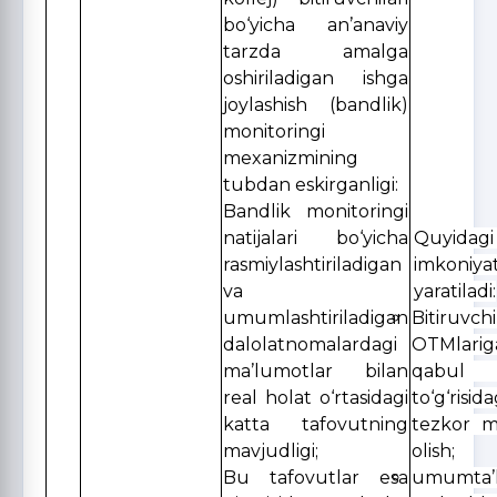
bo‘yicha an’anaviy
tarzda amalga
oshiriladigan ishga
joylashish (bandlik)
monitoringi
mexanizmining
tubdan eskirganligi:
Bandlik monitoringi
natijalari bo‘yicha
Quyid
rasmiylashtiriladigan
imkoniyat
va
yaratiladi:
umumlashtiriladigan
Bitiruvch
dalolatnomalardagi
OTMlari
ma’lumotlar bilan
qabul q
real holat o‘rtasidagi
to‘g‘risid
katta tafovutning
tezkor m
mavjudligi;
olish;
Bu tafovutlar esa
umumta’