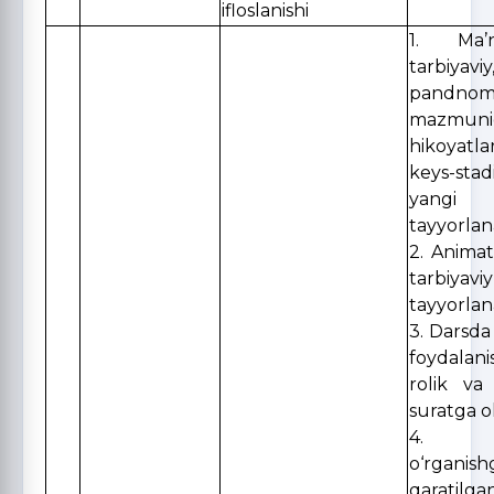
ifloslanishi
1. Ma’na
tarbiyav
pandnom
mazmuni
hikoyat
keys-st
yangi
tayyorlan
2. Animats
tarbiya
tayyorlan
3. Darsda 
foydala
rolik va 
suratga ol
4. In
o‘rganish
qaratil