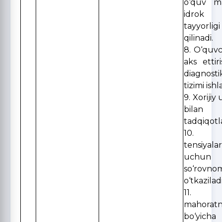
o‘quv ma
idrok
tayyorl
qilinadi.
8. O‘quvc
aks ettiri
diagnos
tizimi ishl
9. Xorijiy
bilan
tadqiqotla
10. Ri
tensiyala
uchun s
so‘rovno
o‘tkaziladi
11. P
mahorat
bo‘yicha