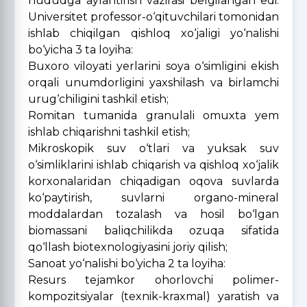
hududga aylantirish vazifasi belgilangan edi.
Universitet professor-o‘qituvchilari tomonidan
ishlab chiqilgan qishloq xo‘jaligi yo‘nalishi
bo‘yicha 3 ta loyiha:
Buxoro viloyati yerlarini soya o‘simligini ekish
orqali unumdorligini yaxshilash va birlamchi
urug‘chiligini tashkil etish;
Romitan tumanida granulali omuxta yem
ishlab chiqarishni tashkil etish;
Mikroskopik suv o‘tlari va yuksak suv
o‘simliklarini ishlab chiqarish va qishloq xo‘jalik
korxonalaridan chiqadigan oqova suvlarda
ko‘paytirish, suvlarni organo-mineral
moddalardan tozalash va hosil bo‘lgan
biomassani baliqchilikda ozuqa sifatida
qo‘llash biotexnologiyasini joriy qilish;
Sanoat yo‘nalishi bo‘yicha 2 ta loyiha:
Resurs tejamkor ohorlovchi polimer-
kompozitsiyalar (texnik-kraxmal) yaratish va