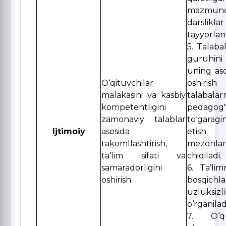
mazmund
darsliklar
tayyorlan
5. Talabal
guruhini
uning as
O‘qituvchilar
oshiri
malakasini va kasbiy
talabala
kompetentligini
pedago
zamonaviy talablar
to‘garag
Ijtimoiy
asosida
etish 
takomllashtirish,
mezonla
ta’lim sifati va
chiqiladi.
samaradorligini
6. Ta’li
oshirish
bosqichlar
uzluksiz
o‘rganilad
7. O‘qu