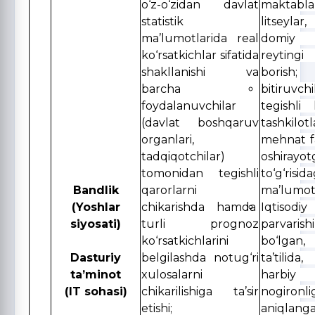
o‘z-o‘zidan davlat
maktabla
statistik
litseylar
ma’lumotlarida real
domiy
ko‘rsatkichlar sifatida
reytingi 
shakllanishi va
borish;
barcha
bitiruvch
foydalanuvchilar
tegishli
(davlat boshqaruv
tashkilotl
organlari,
mehnat fa
tadqiqotchilar)
oshirayot
tomonidan tegishli
to‘g‘ris
Bandlik
qarorlarni
ma’lumotl
(Yoshlar
chikarishda hamda
Iqtisodiy
siyosati)
turli prognoz
parvarish
ko‘rsatkichlarini
bo‘lga
Dasturiy
belgilashda notug‘ri
ta’tilid
ta’minot
xulosalarni
harbiy 
(IT sohasi)
chikarilishiga ta’sir
nogironli
etishi;
aniqlan