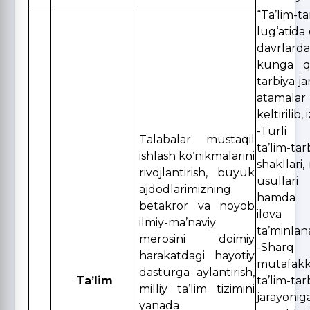
“Ta’lim-ta
lug‘atida
davrlar
kunga qa
tarbiya ja
atamala
keltirilib,
-Turli 
Talabalar mustaqil
ta’lim-tar
ishlash ko‘nikmalarini
shakllari,
rivojlantirish, buyuk
usullari 
ajdodlarimizning
hamda m
betakror va noyob
ilov
ilmiy-ma’naviy
ta’minlana
merosini doimiy
-Sharq
harakatdagi hayotiy
mutafakki
dasturga aylantirish,
Ta’lim
ta’lim-tar
milliy ta’lim tizimini
jarayo
yanada