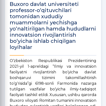
Buxoro davlat universiteti
professor-o‘qituvchilari
tomonidan xududiy
muammolarni yechishga
yo‘naltirilgan hamda hududlarni
innovatsion rivojlantirish
bo‘yicha ishlab chiqilgan
loyihalar
O‘zbekiston Respublikasi Prezidentining
2021-yil 1-apreldagi “Ilmiy va innovatsion
faoliyatni rivojlantirish bo‘yicha davlat
boshqaruvi tizimini takomillashtirish
to‘g‘risida”gi 6198-sonli Farmonida nazarga
tutilgan vazifalar bo‘yicha ilmiy-tadqiqot
faoliyati tashkil etildi. Xususan, ushbu qarorda
Buxoro viloyati Romitan tumanini innovatsion