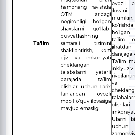
ovozli 
hamohang ravishda
ilovani
OTM laridagi
mumkin
nogironligi bo‘lgan
ko‘rish
shaxslarni qo‘llab-
bo‘lgan 
quvvatlashning
ta’lim ol
Ta’lim
samarali tizimini
jihatd
shakllantirish, k
o‘zi
darajaga
o
ojiz va imkoniyati
Ta’lim mu
cheklangan
inklyuzi
talabalarni yetarli
rivojlantir
darajada ta’lim
va im
olishlari
uchun Tarix
cheklang
fanlaridan ovozli
talaba
mobil o‘quv ilovasiga
olishl
mavjud emasligi
imkoniya
Ularni bi
uchu
zamoniv