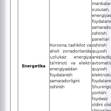
manbalar
xususa
energiyas
foydalani
samarador
oshiris
panella
Korxona, tashkilot va
oshiri
aholi zonadonlarida
quyosh j
uzluksiz energiya
aniqlaydi
ta’minoti va elektr
avtomatl
Energetika
energiyasidan
quyo
foydalanish
elektrost
samaradorligini
foydalani
oshirish
Shuning
yoritish 
foydasiz
oldini ol
chiroqla