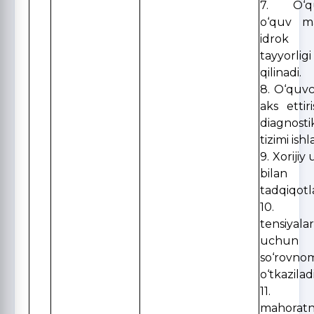
7. O‘qu
o‘quv ma
idrok
tayyorl
qilinadi.
8. O‘quvc
aks ettiri
diagnos
tizimi ishl
9. Xorijiy
bilan
tadqiqotla
10. Ri
tensiyala
uchun s
so‘rovno
o‘tkaziladi
11. P
mahorat