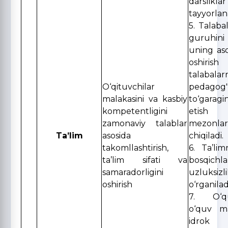
darsliklar
tayyorlan
5. Talabal
guruhini
uning as
oshiri
talabala
O‘qituvchilar
pedago
malakasini va kasbiy
to‘garag
kompetentligini
etish 
zamonaviy talablar
mezonla
Ta’lim
asosida
chiqiladi.
takomllashtirish,
6. Ta’li
ta’lim sifati va
bosqichlar
samaradorligini
uzluksiz
oshirish
o‘rganilad
7. O‘qu
o‘quv ma
idrok