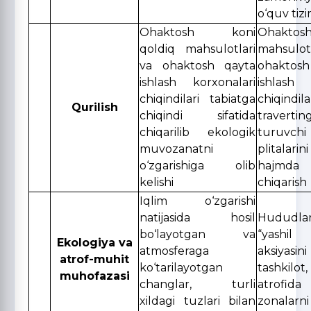
o‘quv tizi
Ohaktosh koni
Ohaktosh
qoldiq mahsulotlari
mahsul
va ohaktosh qayta
ohakto
ishlash korxonalari
ishlash 
chiqindilari tabiatga
chiqindil
Qurilish
chiqindi sifatida
travert
chiqarilib ekologik
turuvch
muvozanatni
plitala
o‘zgarishiga olib
hajmd
kelishi
chiqarish
Iqlim o‘zgarishi
natijasida hosil
Hududla
bo‘layotgan va
“yashi
Ekologiya va
atmosferaga
aksiyasini
atrof-muhit
ko‘tarilayotgan
tashkilot
muhofazasi
changlar, turli
atrofid
xildagi tuzlari bilan
zonalarni 