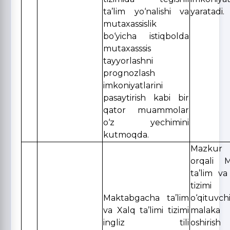
ta’lim yo‘nalishi va
yaratadi.
mutaxassislik
bo‘yicha istiqbolda
mutaxasssis
tayyorlashni
prognozlash
imkoniyatlarini
pasaytirish kabi bir
qator muammolar
o‘z yechimini
kutmoqda.
Mazkur 
orqali 
ta’lim va
tizimi 
Maktabgacha ta’lim
o‘qituvchi
va Xalq ta’limi tizimi
malaka 
ingliz tili
oshiris