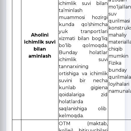
ichimlik suvi bilan
mo‘ljall
ta’minlash
suv chu
muammosi hozirgi
qurilmasi
kunda qo‘shimcha
konstruks
yuk tranportlari
Aholini
mahaliy
xizmati bilan bog‘liq
ichimlik suvi
materiall
bo‘lib qolmoqda.
bilan
chiqib
Bunday holatlar
aminlash
mumkin 
ichimlik suvi
Fizika 
tannarxining
bunday
ortishiga va ichimlik
qurilmal
suvini bir necha
loyih
kunlab gigiena
namunala
qoidalariga zid
holatlarda
saqlanishiga olib
kelmoqda.
OTM (maktab,
kollej) bitiruvchilari