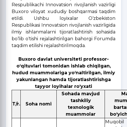
Respublikachi Innovatsion rivojlanish vazirligi
Buxoro viloyat xududiy boshqarmasi taqdim
etildi. Ushbu loyixalar O‘zbekiston
Respublikasi Innovatsion rivojlanish vazirligida
ilmiy ishlanmalarni tijoratlashtirish sohasida
bo‘lib o‘tishi rejalashtirilgan bahorgi Forumda
taqdim etilishi rejalashtirilmoqda.
Buxoro davlat universiteti professor-
o‘qituvlari tomonidan ishlab chiqilgan,
hudud muammolariga yo‘naltirilgan, ilmiy
yakunlangan hamda tijoratlashtirishga
tayyor loyihalar ro‘yxati
Sohada mavjud
M
tashkiliy
mumm
T
/r.
Soha nomi
texnologik
barta
muammolar
bo‘yich
Muqobil