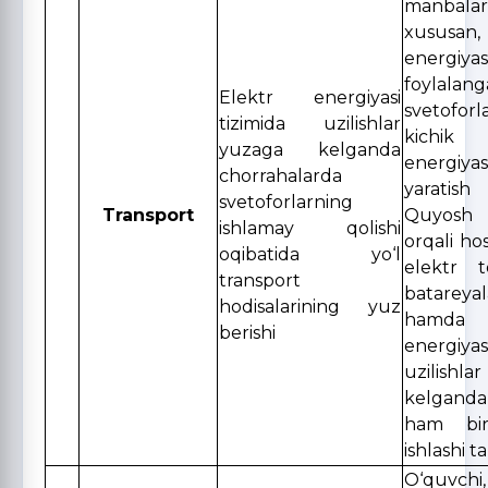
manbalar
xususa
energiy
foylala
Elektr energiyasi
svetofo
tizimida uzilishlar
kichi
yuzaga kelganda
energiyasi
chorrahalarda
yaratis
svetoforlarning
Transport
Quyosh 
ishlamay qolishi
orqali hos
oqibatida yo‘l
elektr 
transport
batareyala
hodisalarining yuz
hamda
berishi
energiya
uzilish
kelgand
ham bi
ishlashi t
O‘quvch