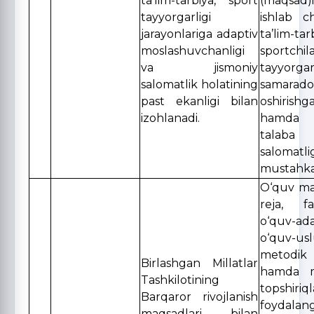
ta’lim-tarbiya, sport
(maqsad)
tayyorgarligi
ishlab ch
jarayonlariga adaptiv
ta’lim-
moslashuvchanligi
sportchil
va jismoniy
tayyorgar
salomatlik holatining
samarador
past ekanligi bilan
oshirishg
izohlanadi.
hamda 
talaba
salomatli
mustahka
O‘quv mat
reja, f
o‘quv-ada
o‘quv-usl
metodik 
Birlashgan Millatlar
hamda m
Tashkilotining
topshiriql
Barqaror rivojlanish
foydala
maqsadlari bilan