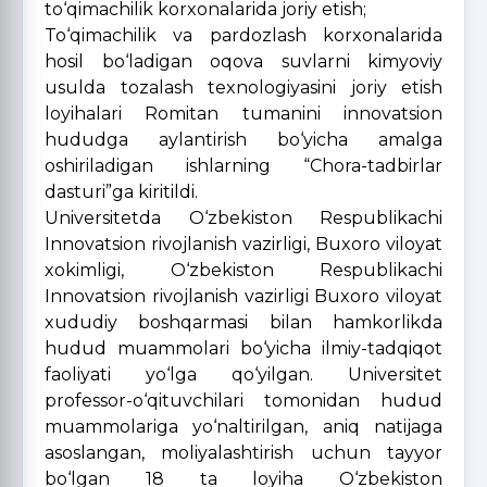
to‘qimachilik korxonalarida joriy etish;
To‘qimachilik va pardozlash korxonalarida
hosil bo‘ladigan oqova suvlarni kimyoviy
usulda tozalash texnologiyasini joriy etish
loyihalari Romitan tumanini innovatsion
hududga aylantirish bo‘yicha amalga
oshiriladigan ishlarning “Chora-tadbirlar
dasturi”ga kiritildi.
Universitetda O‘zbekiston Respublikachi
Innovatsion rivojlanish vazirligi, Buxoro viloyat
xokimligi, O‘zbekiston Respublikachi
Innovatsion rivojlanish vazirligi Buxoro viloyat
xududiy boshqarmasi bilan hamkorlikda
hudud muammolari bo‘yicha ilmiy-tadqiqot
faoliyati yo‘lga qo‘yilgan. Universitet
professor-o‘qituvchilari tomonidan hudud
muammolariga yo‘naltirilgan, aniq natijaga
asoslangan, moliyalashtirish uchun tayyor
bo‘lgan 18 ta loyiha O‘zbekiston