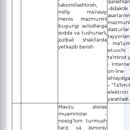
qarashlari
takomillashtirish,
-didakt
milliy ma’naviy
asarlarn
meros mazmunini
mazmunin
bugungi avlodlarga
dasturlar
sodda va tushunarli,
tayyorlan
jozibali shakllarda
- ma’lumo
yetkazib berish
etuvchi
ta’minot y
- Interne
on-lin
ishlaydi
– “Ta’lim-
elektro
yaratiladi.
Mavzu doirasi
muammolar -
nosog‘lom turmush
tarzi va jismoniy