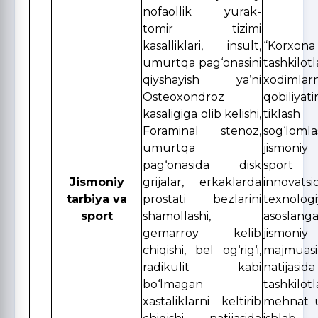
nofaollik yurak-
tomir tizimi
kasalliklari, insult,
“Kor
umurtqa pag‘onasini
tashkilotl
qiyshayish ya’ni
xodiml
Osteoxondroz
qobiliy
kasaligiga olib kelishi,
tikla
Foraminal stenoz,
sog‘lomla
umurtqa
jismoniy
pag‘onasida disk
sport 
Jismoniy
grijalar, erkaklarda
innovatsi
tarbiya va
prostati bezlarini
texnologi
sport
shamollashi,
asoslanga
gemarroy kelib
jismoni
chiqishi, bel og‘rig‘i,
majmuasi
radikulit kabi
natijasid
bo‘lmagan
tashkilot
xastaliklarni keltirib
mehnat u