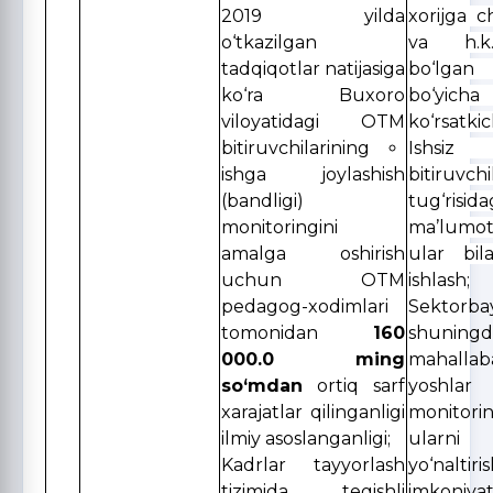
2019 yilda
xorijga c
o‘tkazilgan
va h.k.
tadqiqotlar natijasiga
bo‘lgan b
ko‘ra Buxoro
bo‘yich
viloyatidagi OTM
ko‘rsatkich
bitiruvchilarining
Ishsiz
ishga joylashish
bitiruvchi
(bandligi)
tug‘risida
monitoringini
ma’lumotl
amalga oshirish
ular bil
uchun OTM
ishlash;
pedagog-xodimlari
Sektorbay
tomonidan
160
shuningd
000.0 ming
mahallab
so‘mdan
ortiq sarf
yoshlar
xarajatlar qilinganligi
monitori
ilmiy asoslanganligi;
ularni
Kadrlar tayyorlash
yo‘naltiri
tizimida tegishli
imkoniyat