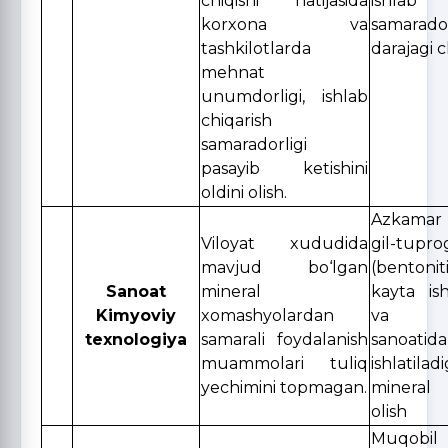
chiqishi natijasida
ishlab 
korxona va
samarador
tashkilotlarda
darajagi c
mehnat
unumdorligi, ishlab
chiqarish
samaradorligi
pasayib ketishini
oldini olish.
Azkamar 
Viloyat xududida
gil-tuprog
mavjud bo‘lgan
(bentoniti
Sanoat
mineral
kayta ish
Kimyoviy
xomashyolardan
va la
texnologiya
samarali foydalanish
sanoatida
muammolari tuliq
ishlatila
yechimini topmagan.
mineral
olish
Muqobil