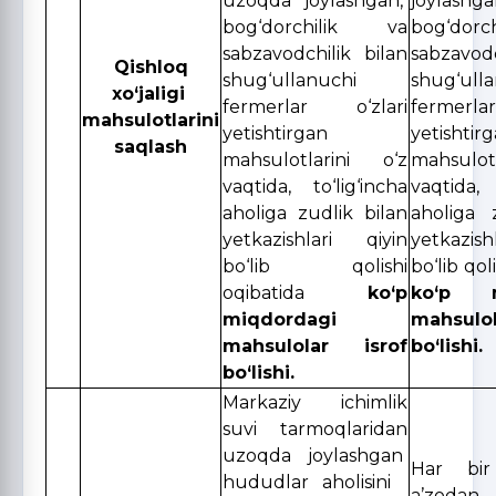
uzoqda joylashgan,
joylashga
bog‘dorchilik va
bog‘dor
sabzavodchilik bilan
sabzavod
Qishloq
shug‘ullanuchi
shug‘ull
xo‘jaligi
fermerlar o‘zlari
fermerl
mahsulotlarini
yetishtirgan
yetishtir
saqlash
mahsulotlarini o‘z
mahsulo
vaqtida, to‘lig‘incha
vaqtida, 
aholiga zudlik bilan
aholiga 
yetkazishlari qiyin
yetkazis
bo‘lib qolishi
bo‘lib qol
oqibatida
ko‘p
ko‘p m
miqdordagi
mahsulo
mahsulolar isrof
bo‘lishi.
bo‘lishi.
Markaziy ichimlik
suvi tarmoqlaridan
uzoqda joylashgan
Har bir
hududlar aholisini
a’zoda