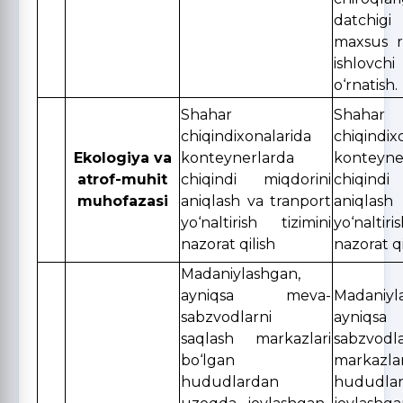
datchi
maxsus r
ishlovc
o‘rnatish.
Shahar
Shahar
chiqindixonalarida
chiqindix
Ekologiya va
konteynerlarda
konteyne
atrof-muhit
chiqindi miqdorini
chiqind
muhofazasi
aniqlash va tranport
aniqlash
yo‘naltirish tizimini
yo‘naltir
nazorat qilish
nazorat qi
Madaniylashgan,
ayniqsa meva-
Madaniyl
sabzvodlarni
ayniq
saqlash markazlari
sabzvodl
bo‘lgan
markazl
hududlardan
hududla