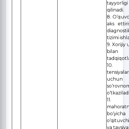
tayyorl
qilinadi.
8. O‘quvc
aks ettiri
diagnos
tizimi ishl
9. Xorijiy
bilan
tadqiqotla
10. Ri
tensiyala
uchun s
so‘rovno
o‘tkaziladi
11. P
mahorat
bo‘yicha
o‘qituvch
va tavsiya