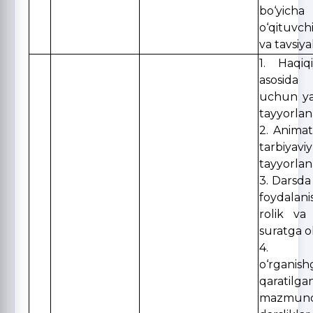
bo‘yicha
o‘qituvch
va tavsiya
1. Haqiq
asosida
uchun ya
tayyorlan
2. Animats
tarbiya
tayyorlan
3. Darsda 
foydala
rolik va 
suratga ol
4. In
o‘rganish
qaratil
mazmund