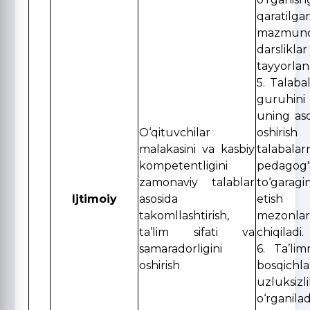
qaratil
mazmund
darsliklar
tayyorlan
5. Talabal
guruhini
uning as
O‘qituvchilar
oshiri
malakasini va kasbiy
talabala
kompetentligini
pedago
zamonaviy talablar
to‘garag
Ijtimoiy
asosida
etish 
takomllashtirish,
mezonla
ta’lim sifati va
chiqiladi.
samaradorligini
6. Ta’li
oshirish
bosqichlar
uzluksiz
o‘rganilad