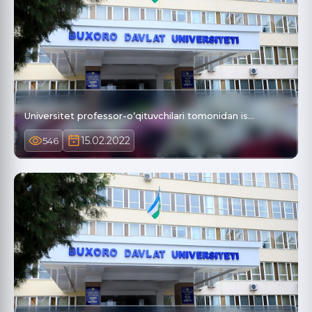
Universitet professor-oʼqituvchilаri tomonidаn is…
15.02.2022
546