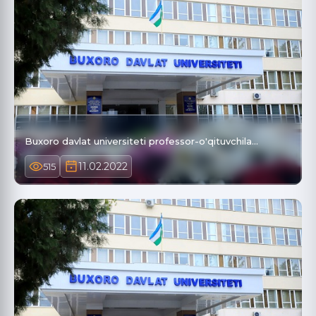
Buxoro davlat universiteti professor-o'qituvchila…
11.02.2022
515