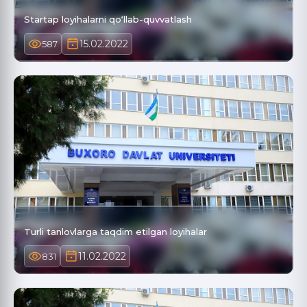
Startap loyihalarni qo‘llab-quvvatlash
15.02.2022
587
Turli tanlovlarga taqdim etilgan loyihalar
11.02.2022
831