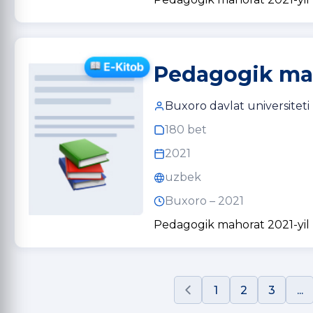
Pedagogik mah
Buxoro davlat universiteti
180 bet
2021
uzbek
Buxoro – 2021
Pedagogik mahorat 2021-yil
1
2
3
...