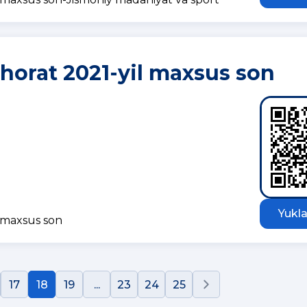
orat 2021-yil maxsus son
Yukla
 maxsus son
17
18
19
...
23
24
25