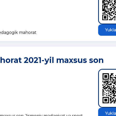
Yukla
pedagogik mahorat
orat 2021-yil maxsus son
Yukla
maxsus son-Jismoniy madaniyat va sport