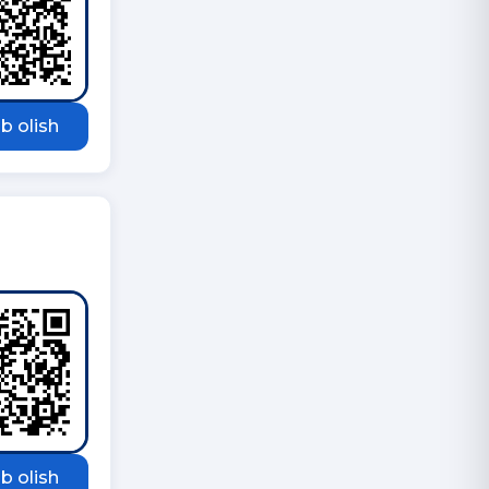
b olish
b olish