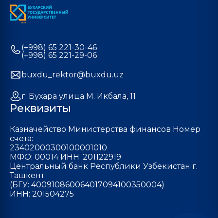
(+998) 65 221-30-46
(+998) 65 221-29-06
buxdu_rektor@buxdu.uz
г. Бухара улица М. Икбала, 11
Реквизиты
Казначейство Министерства финансов Номер
счета:
23402000300100001010
МФО: 00014 ИНН: 201122919
Центральный банк Республики Узбекистан г.
Ташкент
(БГУ: 400910860064017094100350004)
ИНН: 201504275