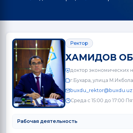
Ректор
ХАМИДОВ О
доктор экономических 
г.Бухара, улица М.Икбола,
buxdu_rektor@buxdu.uz
Среда с 15:00 до 17:00 Пя
Рабочая деятельность