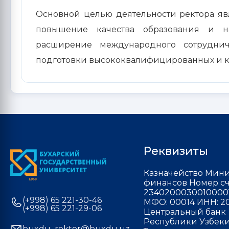
Основной целью деятельности ректора явл
повышение качества образования и н
расширение международного сотруднич
подготовки высококвалифицированных и к
Реквизиты
Казначейство Мини
финансов Номер сч
2340200030010000
(+998) 65 221-30-46
МФО: 00014 ИНН: 20
(+998) 65 221-29-06
Центральный банк
Республики Узбекис
buxdu_rektor@buxdu.uz