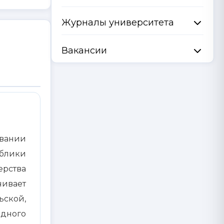
Журналы университета
Вакансии
вании
блики
ерства
чивает
ьской,
дного