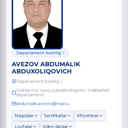
Departament boshlig`i
AVEZOV ABDUMALIK
ABDUXOLIQOVICH
Departament boshlig`i
Yoshlar ma`naviy yuksaltirishiga ko`maklashish
departamenti
abdumalik.avezov@mail.ru
Maqolalar
Sertifikatlar
Aftoreferat
Loyihalar
Video darslar