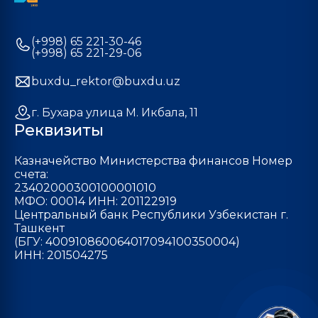
(+998) 65 221-30-46
(+998) 65 221-29-06
buxdu_rektor@buxdu.uz
г. Бухара улица М. Икбала, 11
Реквизиты
Казначейство Министерства финансов Номер
счета:
23402000300100001010
МФО: 00014 ИНН: 201122919
Центральный банк Республики Узбекистан г.
Ташкент
(БГУ: 400910860064017094100350004)
ИНН: 201504275