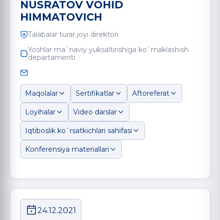
NUSRATOV VOHID
HIMMATOVICH
Talabalar turar joyi direktori
Yoshlar ma`naviy yuksaltirishiga ko`maklashish
departamenti
Maqolalar
Sertifikatlar
Aftoreferat
Loyihalar
Video darslar
Iqtiboslik ko`rsatkichlari sahifasi
Konferensiya materiallari
24.12.2021