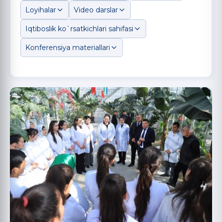
Loyihalar
Video darslar
Iqtiboslik ko`rsatkichlari sahifasi
Konferensiya materiallari