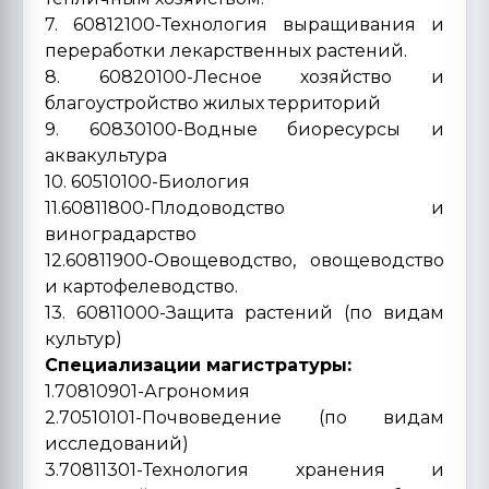
7. 60812100-Технология выращивания и
переработки лекарственных растений.
8. 60820100-Лесное хозяйство и
благоустройство жилых территорий
9. 60830100-Водные биоресурсы и
аквакультура
10. 60510100-Биология
11.60811800-Плодоводство и
виноградарство
12.60811900-Овощеводство, овощеводство
и картофелеводство.
13. 60811000-Защита растений (по видам
культур)
Специализации магистратуры:
1.70810901-Агрономия
2.70510101-Почвоведение (по видам
исследований)
3.70811301-Технология хранения и