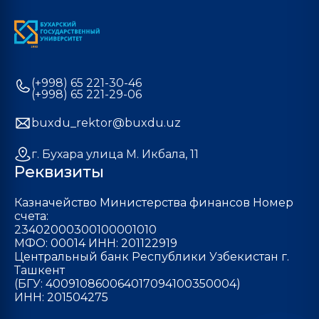
(+998) 65 221-30-46
(+998) 65 221-29-06
buxdu_rektor@buxdu.uz
г. Бухара улица М. Икбала, 11
Реквизиты
Казначейство Министерства финансов Номер
счета:
23402000300100001010
МФО: 00014 ИНН: 201122919
Центральный банк Республики Узбекистан г.
Ташкент
(БГУ: 400910860064017094100350004)
ИНН: 201504275