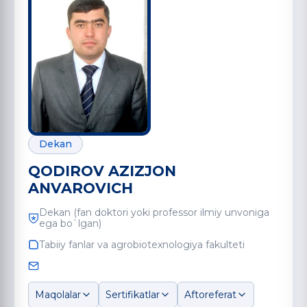
Dekan
QODIROV AZIZJON
ANVAROVICH
Dekan (fan doktori yoki professor ilmiy unvoniga
ega bo`lgan)
Tabiiy fanlar va agrobiotexnologiya fakulteti
Maqolalar
Sertifikatlar
Aftoreferat