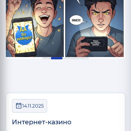
14.11.2025
Интернет-казино