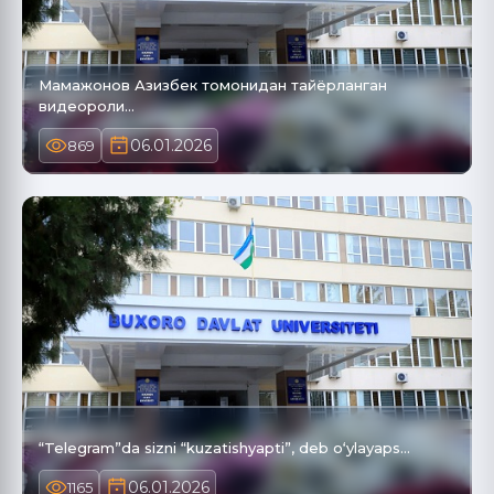
Мамажонов Азизбек томонидан тайёрланган
видеороли…
06.01.2026
869
“Telegram”da sizni “kuzatishyapti”, deb o‘ylayaps…
06.01.2026
1165