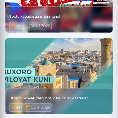
Soxta xabarlarga ishonmang!
06.01.2026
965
Buxoro viloyati targ‘ibot kuni: virusli dasturlar…
06.01.2026
837