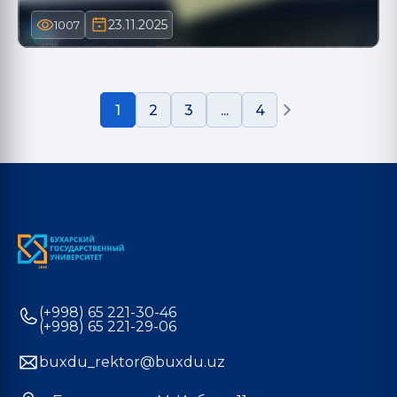
23.11.2025
1007
1
2
3
...
4
(+998) 65 221-30-46
(+998) 65 221-29-06
buxdu_rektor@buxdu.uz