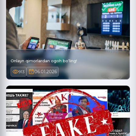
Onlayn qimorlardan ogoh bo‘ling!
06.01.2026
913