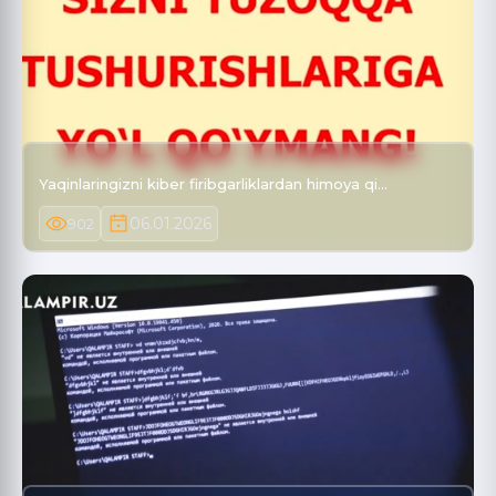
Yaqinlaringizni kiber firibgarliklardan himoya qi…
06.01.2026
902