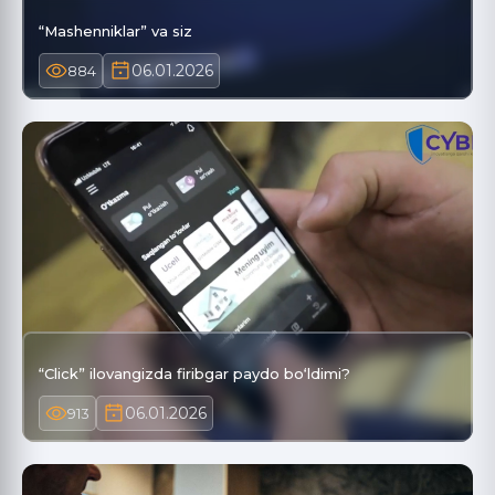
“Mashenniklar” va siz
06.01.2026
884
“Click” ilovangizda firibgar paydo bo‘ldimi?
06.01.2026
913