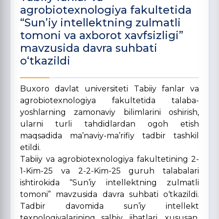
agrobiotexnologiya fakultetida
“Sun’iy intellektning zulmatli
tomoni va axborot xavfsizligi”
mavzusida davra suhbati
o‘tkazildi
Buxoro davlat universiteti Tabiiy fanlar va
agrobiotexnologiya fakultetida talaba-
yoshlarning zamonaviy bilimlarini oshirish,
ularni turli tahdidlardan ogoh etish
maqsadida ma’naviy-ma’rifiy tadbir tashkil
etildi.
Tabiiy va agrobiotexnologiya fakultetining 2-
1-Kim-25 va 2-2-Kim-25 guruh talabalari
ishtirokida “Sun’iy intellektning zulmatli
tomoni” mavzusida davra suhbati o‘tkazildi.
Tadbir davomida sun’iy intellekt
texnologiyalarining salbiy jihatlari, xususan,