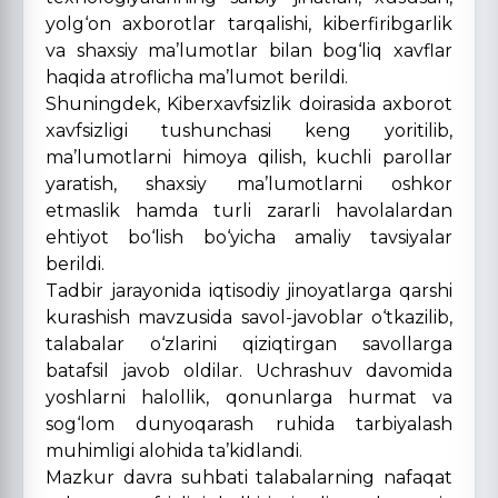
yolg‘on axborotlar tarqalishi, kiberfiribgarlik
va shaxsiy ma’lumotlar bilan bog‘liq xavflar
haqida atroflicha ma’lumot berildi.
Shuningdek, Kiberxavfsizlik doirasida axborot
xavfsizligi tushunchasi keng yoritilib,
ma’lumotlarni himoya qilish, kuchli parollar
yaratish, shaxsiy ma’lumotlarni oshkor
etmaslik hamda turli zararli havolalardan
ehtiyot bo‘lish bo‘yicha amaliy tavsiyalar
berildi.
Tadbir jarayonida iqtisodiy jinoyatlarga qarshi
kurashish mavzusida savol-javoblar o‘tkazilib,
talabalar o‘zlarini qiziqtirgan savollarga
batafsil javob oldilar. Uchrashuv davomida
yoshlarni halollik, qonunlarga hurmat va
sog‘lom dunyoqarash ruhida tarbiyalash
muhimligi alohida ta’kidlandi.
Mazkur davra suhbati talabalarning nafaqat