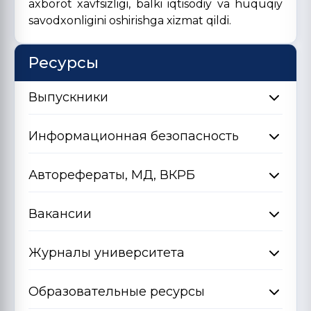
axborot xavfsizligi, balki iqtisodiy va huquqiy
savodxonligini oshirishga xizmat qildi.
Ресурсы
Выпускники
Информационная безопасность
Авторефераты, МД, ВКРБ
Вакансии
Журналы университета
Образовательные ресурсы