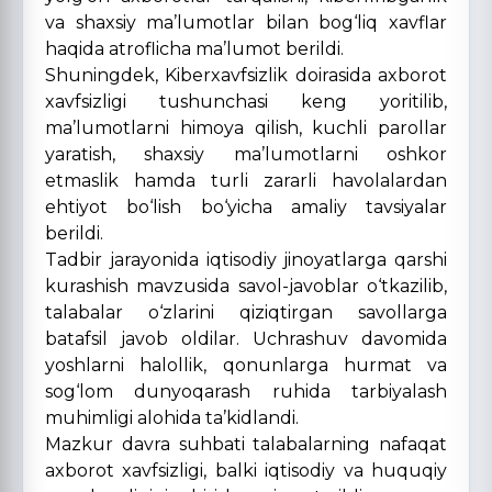
va shaxsiy ma’lumotlar bilan bog‘liq xavflar
haqida atroflicha ma’lumot berildi.
Shuningdek, Kiberxavfsizlik doirasida axborot
xavfsizligi tushunchasi keng yoritilib,
ma’lumotlarni himoya qilish, kuchli parollar
yaratish, shaxsiy ma’lumotlarni oshkor
etmaslik hamda turli zararli havolalardan
ehtiyot bo‘lish bo‘yicha amaliy tavsiyalar
berildi.
Tadbir jarayonida iqtisodiy jinoyatlarga qarshi
kurashish mavzusida savol-javoblar o‘tkazilib,
talabalar o‘zlarini qiziqtirgan savollarga
batafsil javob oldilar. Uchrashuv davomida
yoshlarni halollik, qonunlarga hurmat va
sog‘lom dunyoqarash ruhida tarbiyalash
muhimligi alohida ta’kidlandi.
Mazkur davra suhbati talabalarning nafaqat
axborot xavfsizligi, balki iqtisodiy va huquqiy