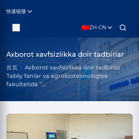
快速链接
ZH-CN
Axborot xavfsizlikka doir tadbirlar
首頁
Axborot xavfsizlikka doir tadbirlar
Tabiiy fanlar va agrobiotexnologiya
fakultetida “…