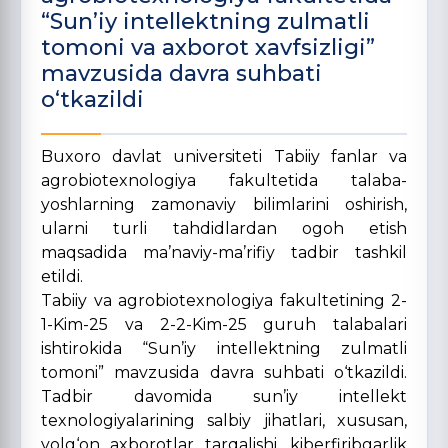
“Sun’iy intellektning zulmatli
tomoni va axborot xavfsizligi”
mavzusida davra suhbati
o‘tkazildi
Buxoro davlat universiteti Tabiiy fanlar va
agrobiotexnologiya fakultetida talaba-
yoshlarning zamonaviy bilimlarini oshirish,
ularni turli tahdidlardan ogoh etish
maqsadida ma’naviy-ma’rifiy tadbir tashkil
etildi.
Tabiiy va agrobiotexnologiya fakultetining 2-
1-Kim-25 va 2-2-Kim-25 guruh talabalari
ishtirokida “Sun’iy intellektning zulmatli
tomoni” mavzusida davra suhbati o‘tkazildi.
Tadbir davomida sun’iy intellekt
texnologiyalarining salbiy jihatlari, xususan,
yolg‘on axborotlar tarqalishi, kiberfiribgarlik