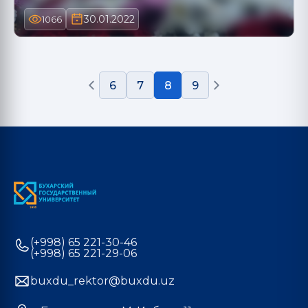
30.01.2022
1066
6
7
8
9
(+998) 65 221-30-46
(+998) 65 221-29-06
buxdu_rektor@buxdu.uz