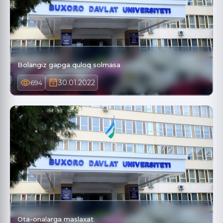
Bolangiz gapga quloq solmasa
30.01.2022
694
Ota-onalarga maslaxat