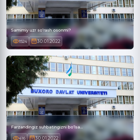
Samimiy uzr so‘rash osonmi?
30.01.2022
1524
Farzandingiz suhbatingizni bo‘lsa...
30.01.2022
416