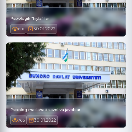
Psixologik “hiyla” lar
30.01.2022
601
Psixolog maslahati savol va javoblar
30.01.2022
705