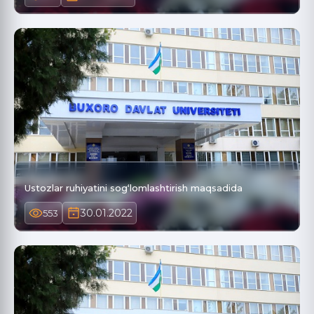
Ustozlar ruhiyatini sog‘lomlashtirish maqsadida
30.01.2022
553