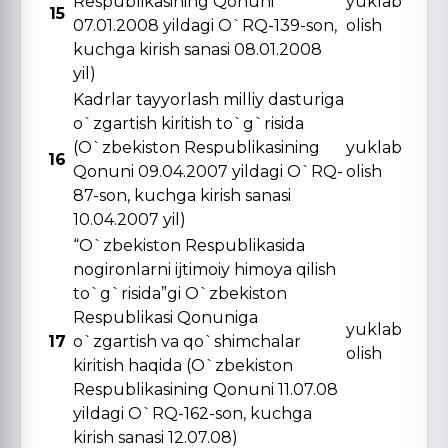
Respublikasining Qonuni
yuklab
15
07.01.2008 yildagi O`RQ-139-son,
olish
kuchga kirish sanasi 08.01.2008
yil)
Kadrlar tayyorlash milliy dasturiga
o`zgartish kiritish to`g`risida
(O`zbekiston Respublikasining
yuklab
16
Qonuni 09.04.2007 yildagi O`RQ-
olish
87-son, kuchga kirish sanasi
10.04.2007 yil)
“O`zbekiston Respublikasida
nogironlarni ijtimoiy himoya qilish
to`g`risida”gi O`zbekiston
Respublikasi Qonuniga
yuklab
17
o`zgartish va qo`shimchalar
olish
kiritish haqida (O`zbekiston
Respublikasining Qonuni 11.07.08
yildagi O`RQ-162-son, kuchga
kirish sanasi 12.07.08)