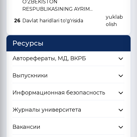
O‘ZBЕKISTON
RЕSPUBLIKASINING AYRIM...
yuklab
26
Davlat haridlari to'g'risida
olish
Ресурсы
Авторефераты, МД, ВКРБ
Выпускники
Информационная безопасность
Журналы университета
Вакансии