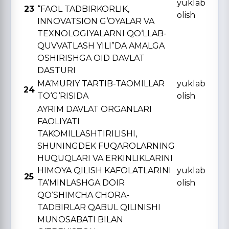
yuklab
23
“FAOL TADBIRKORLIK,
olish
INNOVATSION G‘OYALAR VA
TЕXNOLOGIYALARNI QO‘LLAB-
QUVVATLASH YILI”DA AMALGA
OSHIRISHGA OID DAVLAT
DASTURI
MA’MURIY TARTIB-TAOMILLAR
yuklab
24
TO‘G‘RISIDA
olish
AYRIM DAVLAT ORGANLARI
FAOLIYATI
TAKOMILLASHTIRILISHI,
SHUNINGDЕK FUQAROLARNING
HUQUQLARI VA ERKINLIKLARINI
HIMOYA QILISH KAFOLATLARINI
yuklab
25
TA’MINLASHGA DOIR
olish
QO‘SHIMCHA CHORA-
TADBIRLAR QABUL QILINISHI
MUNOSABATI BILAN