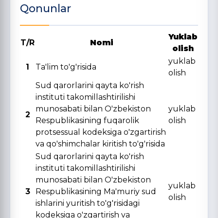
Qonunlar
Yuklab
T/R
Nomi
olish
yuklab
1
Ta'lim to'g'risida
olish
Sud qarorlarini qayta ko'rish
instituti takomillashtirilishi
munosabati bilan O'zbekiston
yuklab
2
Respublikasining fuqarolik
olish
protsessual kodeksiga o'zgartirish
va qo'shimchalar kiritish to'g'risida
Sud qarorlarini qayta ko'rish
instituti takomillashtirilishi
munosabati bilan O'zbekiston
yuklab
3
Respublikasining Ma'muriy sud
olish
ishlarini yuritish to'g'risidagi
kodeksiga o'zgartirish va