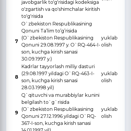
javobgarlik to'g'risidagi kodeksiga
o'zgartish va qo'shimchalar kiritish
to'g'risida
O`zbekiston Respublikasining
Qonuni Ta’lim to’g’risida
(O`zbekiston Respublikasining
yuklab
7
Qonuni 29.08.1997 y. O`RQ-464-I-
olish
son, kuchga kirish sanasi
30.09.1997 y.)
Kadrlar tayyorlash milliy dasturi
(29.08.1997 yildagi O`RQ-463-I-
yuklab
8
son, kuchga kirish sanasi
olish
28.03.1998 yil)
Q`qituvchi va murabbiylar kunini
belgilash to`g`risida
(O`zbekiston Respublikasining
yuklab
9
Qonuni 27.12.1996 yildagi O`RQ-
olish
367-I-son, kuchga kirish sanasi
14.01.1997 yil)