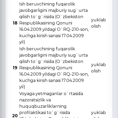
Ish beruvchining fuqarolik
javobgarligini majburiy sug`urta
qilish to`g`risida (O`zbekiston
yuklab
18
Respublikasining Qonuni
olish
16.04.2009 yildagi O`RQ-210-son,
kuchga kirish sanasi 17.04.2009
yil)
Ish beruvchining fuqarolik
javobgarligini majburiy sug`urta
qilish to`g`risida (O`zbekiston
yuklab
19
Respublikasining Qonuni
olish
16.04.2009 yildagi O`RQ-210-son,
kuchga kirish sanasi 17.04.2009
yil)
Voyaga yetmaganlar o`rtasida
nazoratsizlik va
huquqbuzarliklarning
profilaktikasi to`g`risida
yuklab
20