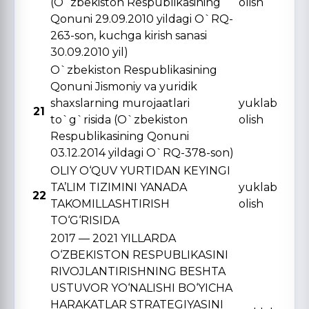
(O`zbekiston Respublikasining
olish
Qonuni 29.09.2010 yildagi O`RQ-
263-son, kuchga kirish sanasi
30.09.2010 yil)
O`zbekiston Respublikasining
Qonuni Jismoniy va yuridik
shaxslarning murojaatlari
yuklab
21
to`g`risida (O`zbekiston
olish
Respublikasining Qonuni
03.12.2014 yildagi O`RQ-378-son)
OLIY O‘QUV YURTIDAN KЕYINGI
TA’LIM TIZIMINI YANADA
yuklab
22
TAKOMILLASHTIRISH
olish
TO‘G‘RISIDA
2017 — 2021 YILLARDA
O‘ZBЕKISTON RЕSPUBLIKASINI
RIVOJLANTIRISHNING BЕSHTA
USTUVOR YO‘NALISHI BO‘YICHA
HARAKATLAR STRATЕGIYASINI