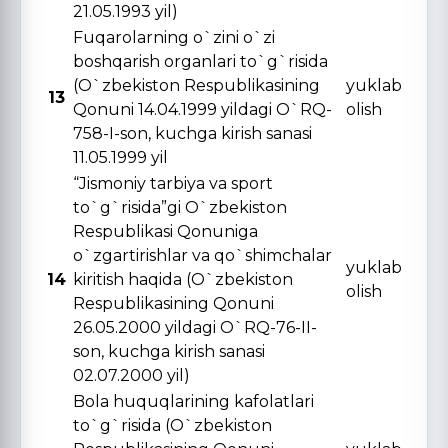
21.05.1993 yil)
Fuqarolarning o`zini o`zi
boshqarish organlari to`g`risida
(O`zbekiston Respublikasining
yuklab
13
Qonuni 14.04.1999 yildagi O`RQ-
olish
758-I-son, kuchga kirish sanasi
11.05.1999 yil
“Jismoniy tarbiya va sport
to`g`risida”gi O`zbekiston
Respublikasi Qonuniga
o`zgartirishlar va qo`shimchalar
yuklab
14
kiritish haqida (O`zbekiston
olish
Respublikasining Qonuni
26.05.2000 yildagi O`RQ-76-II-
son, kuchga kirish sanasi
02.07.2000 yil)
Bola huquqlarining kafolatlari
to`g`risida (O`zbekiston