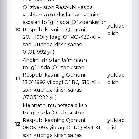
O`zbekiston Respublikasida
yoshlarga oid davlat siyosatining
asoslari to`g`risida (O`zbenkiston
yuklab
10
Respublikasining Qonuni
olish
20.11.1991 yildagi O`RQ-429-XII-
son, kuchga kirish sanasi
01.01.1992 yil)
Aholini ish bilan ta‘minlash
to`g`risida (O`zbekiston
Respublikasining Qonuni
yuklab
11
13.01.1992 yildagi O`RQ-510-XII-
olish
son, kuchga kirish sanasi
07.03.1992 yil)
Mehnatni muhofaza qilish
to`g`risida (O`zbekiston
Respublikasining Qonuni
yuklab
12
06.05.1993 yildagi O`RQ-839-XII-
olish
son, kuchga kirish sanasi